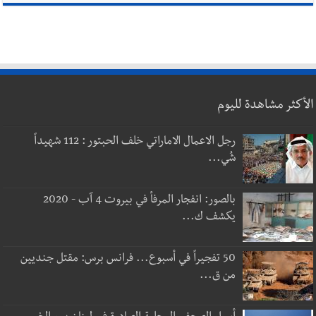
الأكثر مشاهدة لليوم
رجل الاعمال الاماراتي خلف الحبتور : 112 شهيداً
شُي...
بالصور: انفجار المرفأ في بيروت 4 آب - 2020
يكشف ك...
50 تفجيراً في أسبوع... فرانس برس: مقتل جنديين
من ق...