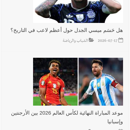
أخبار صيدا
بالصور: رئيسا بلديتي صيدا وصور يشاركان في ورشة
تقنية حول الحد من النفايات البحرية وشباك الصيد المهملة
هل حَسَم ميسي الجدل حول أعظم لاعب في التاريخ؟
2026-07-17
الشباب والرياضة
موعد المباراة النهائية لكأس العالم 2026 بين الأرجنتين
وإسبانيا