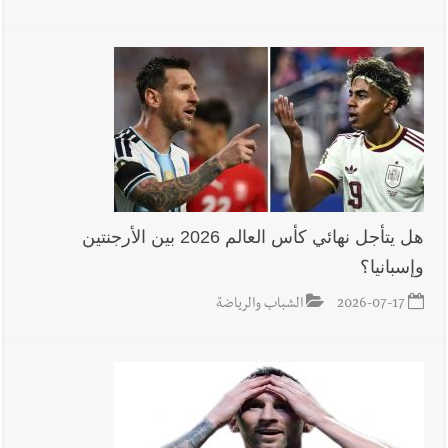
أخبار لبنان
مواجهة مؤجّلة لنزاع طويل
العالم العربي
رجل الاعمال الاماراتي خلف الحبتور : 112 شهيداً
شُيّعوا في ‫غزة‬ بعد أن بقوا تحت الأنقاض منذ عام 2023: أيُعقل أن
يبقى الشعب الفلسطيني يعيش كل هذا الألم؟ وإلى متى تستمر هذه
هل يتأجل نهائي كأس العالم 2026 بين الأرجنتين
المعاناة التي تمزق القلوب والضمائر؟
وإسبانيا؟
أخبار العالم
الرئيس الأميركي ترامب يحذّر إيران من ضربة قوية...
2026-07-17
الشباب والرياضة
وإعلام إيراني: الاتّفاق مع عُمان مؤجّل ما دامت التهديدات مستمرّة
أخبار صيدا
بلدية صيدا تهنئ نادي الأهلي صيدا بإحرازه بطولة لبنان
بكرة الطاولة للرجال للعام الرابع على التوالي