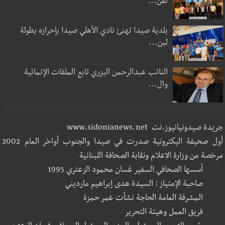
تقن...
بلدية صيدا تهنئ نادي الأهلي صيدا بإحرازه بطولة
لبن...
النائب عبدالرحمن البزري تابع الملفات الإنمائية
وال...
جريدة صيدونيانيوز.نت www.sidonianews.net
أول صحيفة اليكترونية صدرت في صيدا والجنوب أواخر العام 2002
مرخصة من وزارة الاعلام ونقابة الصحافة اللبنانية
أسسها الصحافي السفير غسان محمود الزعتري 1995
صاحبة الإمتياز : السيدة هدى إبراهيم مارديني
المشرفة العامة الحاجة نشأت عمر حمزة
فريق العمل وهيئة التحرير