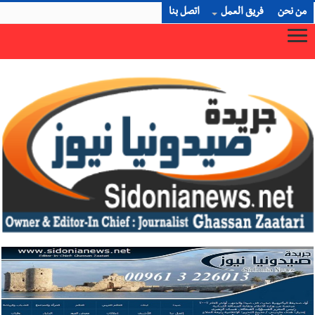
من نحن
فريق العمل
اتصل بنا
رجل الاعمال الاماراتي خلف الحبتور : 112 شهيداً شُيّعوا في ‫غز‬
×