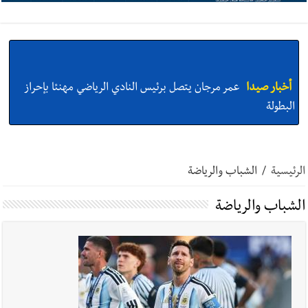
أخبار صيدا
عمر مرجان يتصل برئيس النادي الرياضي مهنئا بإحراز
البطولة
أخبار صيدا
مؤسسة مياه لبنان الجنوبي : انخفاض التغذية بالمياه
في صيدا نتيجة الانقطاع المتكرر لخط الخدمات الكهربائي
الرئيسية
/
الشباب والرياضة
الشباب والرياضة
أخبار صيدا
مفرزة صيدا القضائية توقف ثلاثة أشخاص بجرائم
استدراج وابتزاز واعتداء جنسي على قاصر
أخبار لبنان
بالصور : قائد الجيش اللبناني العماد رودولف هيكل شدد