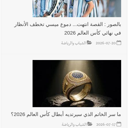
خلال استقباله قائد القوة المشتركة الألمانية اللواء Alexander
Sollfrank على ضرورة تعزيز التعاون بين الجيشَين
بالصور : القصة انتهت... دموع ميسي تخطف الأنظار
في نهائي كأس العالم 2026
أخبار لبنان
الطقس غدا صيفي معتاد والحرارة ضمن معدلاتها
الموسمية
2026-07-20
الشباب والرياضة
أخبار لبنان
إنفجار مرفأ أم إنفجار دولة؟... كيف نحمي لبنان؟
أخبار لبنان
راتب النائب من 3 آلاف إلى 5 آلاف دولار شهرياً...
فكيف أقرّت الزيادة؟
ما سر الخاتم الذي سيرتديه أبطال كأس العالم 2026؟
2026-07-17
الشباب والرياضة