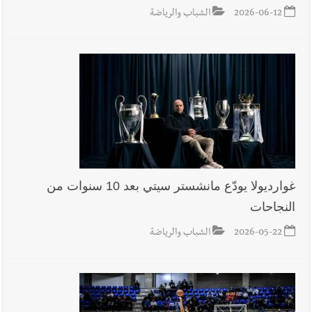
2026-06-12
الشباب والرياضة
أخبار لبنان
مواجهة مؤجّلة لنزاع طويل
أخبار لبنان
اجتماعات روما : هذا ما أكدته مصادر مواكبة
للمفاوضات ... أيّ نتائج حاسمة؟
غوارديولا يودّع مانشستر سيتي بعد 10 سنوات من
النجاحات
العالم العربي
رجل الاعمال الاماراتي خلف الحبتور : 112 شهيداً
2026-05-22
الشباب والرياضة
شُيّعوا في ‫غزة‬ بعد أن بقوا تحت الأنقاض منذ عام 2023: أيُعقل أن
يبقى الشعب الفلسطيني يعيش كل هذا الألم؟ وإلى متى تستمر هذه
المعاناة التي تمزق القلوب والضمائر؟
أخبار العالم
الرئيس الأميركي ترامب يحذّر إيران من ضربة قوية...