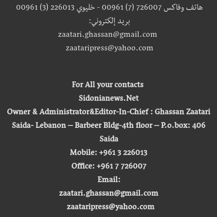
هاتف وفاكس 726007 (7) 00961 - خليوي 226013 (3) 00961
بريد إلكتروني:
zaatari.ghassan@gmail.com
zaataripress@yahoo.com
For All your contacts
Sidonianews.Net
Owner & Administrator&Editor-In-Chief : Ghassan Zaatari
Saida- Lebanon – Barbeer Bldg-4th floor – P.o.box: 406
Saida
Mobile: +961 3 226013
Office: +961 7 726007
Email:
zaatari.ghassan@gmail.com
zaataripress@yahoo.com