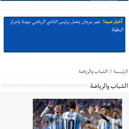
البطولة
أخبار صيدا
مؤسسة مياه لبنان الجنوبي : انخفاض التغذية بالمياه
في صيدا نتيجة الانقطاع المتكرر لخط الخدمات الكهربائي
أخبار صيدا
مفرزة صيدا القضائية توقف ثلاثة أشخاص بجرائم
الرئيسية
/
الشباب والرياضة
استدراج وابتزاز واعتداء جنسي على قاصر
الشباب والرياضة
أخبار صيدا
مرفأ صيدا.. إمكانيات كبيرة وعائدات ضخمة في واقع
مأزوم!