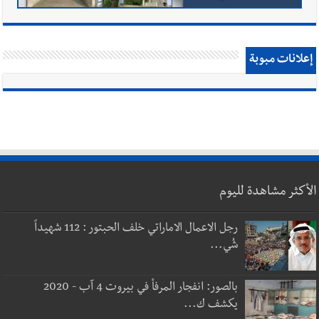
إعلانات مبوبة
الأكثر مشاهدة لليوم
رجل الاعمال الاماراتي خلف الحبتور : 112 شهيداً
شُي...
بالصور: انفجار المرفأ في بيروت 4 آب - 2020
يكشف ك...