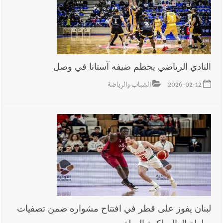
وإعلام إيراني: الاتّفاق مع عُمان مؤجّل ما دامت التهديدات مستمرّة
أخبار صيدا
عمر مرجان يتصل برئيس النادي الرياضي مهنئا بإحراز
النادي الرياضي يحطم ضيفه آستانا في وصل
البطولة
2026-02-12
الشباب والرياضة
لبنان يفوز على قطر في افتتاح مشواره ضمن تصفيات