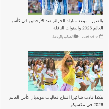
أخبار صيدا
المهندس محمد دندشلي : صيدا 2027 : فلنجعلها قصة
يرويها لبنان تؤسس للمستقبل لا سنة نحتفل بها ثم نطويها
بالصور : موعد مباراة الجزائر ضد الأرجنتين في كأس
العالم 2026 والقنوات الناقلة
أخبار لبنان
الطقس غدا صيفي معتاد والحرارة ضمن معدلاتها
2026-06-15
الشباب والرياضة
الموسمية
أخبار لبنان
إنفجار مرفأ أم إنفجار دولة؟... كيف نحمي لبنان؟
أخبار لبنان
راتب النائب من 3 آلاف إلى 5 آلاف دولار شهرياً...
هكذا قادت شاكيرا افتتاح فعاليات مونديال كأس العالم
فكيف أقرّت الزيادة؟
2026 في مكسيكو