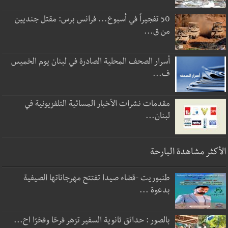
50 تفجيراً في أسبوع... فرانس برس: مقتل جنديين
من ق...
أسرار الصحف المحلية الصادرة في لبنان يوم الخميس
ف...
مقدمات نشرات الأخبار المسائية التلفزيونية في
لبنان...
الأكثر مشاهدة البارحة
طنبوريت -قضاء صيدا تفتتح مهرجاناتها الصيفية
بدعوة ...
بالصور : حدائق ثانوية السفير تزهر فرحًا وفخرًا اح...