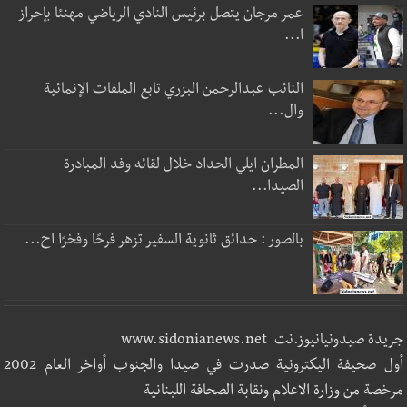
عمر مرجان يتصل برئيس النادي الرياضي مهنئا بإحراز
ا...
النائب عبدالرحمن البزري تابع الملفات الإنمائية
وال...
المطران ايلي الحداد خلال لقائه وفد المبادرة
الصيدا...
بالصور : حدائق ثانوية السفير تزهر فرحًا وفخرًا اح...
جريدة صيدونيانيوز.نت www.sidonianews.net
أول صحيفة اليكترونية صدرت في صيدا والجنوب أواخر العام 2002
مرخصة من وزارة الاعلام ونقابة الصحافة اللبنانية