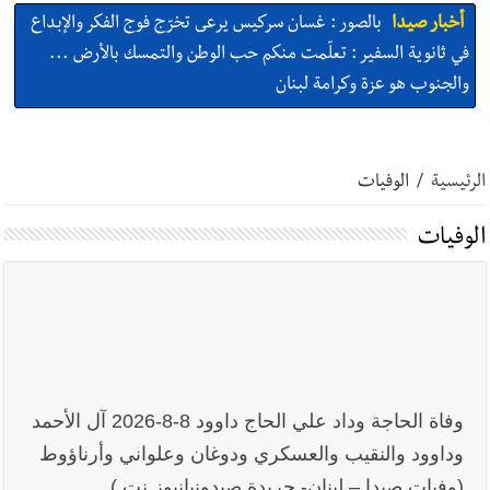
أخبار صيدا
بالصور : غسان سركيس يرعى تخرّج فوج الفكر والإبداع
في ثانوية السفير : تعلّمت منكم حب الوطن والتمسك بالأرض ...
والجنوب هو عزة وكرامة لبنان
أخبار صيدا
المهندس محمد السعودي يستقبل المختارين بعاصيري
والبيلاني
الرئيسية
/
الوفيات
أخبار صيدا
بلدية صيدا : حجز مركبتي توكتوك وتغريم صاحبهما
الوفيات
بسبب الإزعاج الصوتي
أخبار صيدا
We are hiring in Saida - Apply now before 14
august ...مطلوب موظفة للعمل في الأكاديمية الدولية لبناء
القدرات -صيدا
وفاة الحاجة وداد علي الحاج داوود 8-8-2026 آل الأحمد
أخبار صيدا
بلدية صيدا ومؤسسة الحريري تعقدان الاجتماع
وداوود والنقيب والعسكري ودوغان وعلواني وأرناؤوط
التشاوري الأول للمرصد الحضري
(وفيات صيدا – لبنان- جريدة صيدونيانيوز.نت )