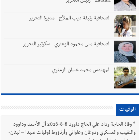
Zaatari - رئيس التحرير
الصحافية رئيفة ديب الملاّح - مديرة التحرير
الصحافية منى محمود الزعتري - سكرتير التحرير
المهندس محمد غسان الزعتري
الوفيات
*
وفاة الحاجة وداد علي الحاج داوود 8-8-2026 آل الأحمد وداوود
والنقيب والعسكري ودوغان وعلواني وأرناؤوط (وفيات صيدا – لبنان-