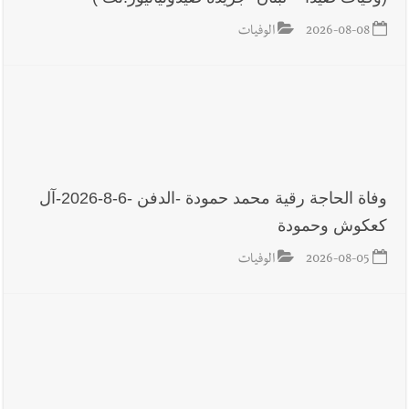
2026-08-08
الوفيات
أخبار لبنان
خرق إسرائيلي في زوطر الغربية وساتر ترابي قبالة آخر
نقطة للجيش اللبناني
أخبار لبنان
روابط القطاع العام : إضراب الاثنين احتجاجا على
تقسيط المفعول الرجعي
وفاة الحاجة رقية محمد حمودة -الدفن -6-8-2026-آل
أخبار لبنان
خلفيات توقيف السفير الفلسطيني السابق أشرف دبور:
كعكوش وحمودة
تداخل السياسة بالقضاء ولبنان قد يسلّمه إلى السلطة
2026-08-05
الوفيات
أخبار لبنان
حراك ديبلوماسي للتجديد لـ اليونيفيل .. مسؤول غربي
يُحذّر من الفراغ !
أخبار لبنان
ليلة سقوط رياض سلامة... هل ننتظر الحقيقة؟