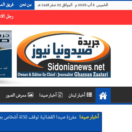
من نحن
فريق الع
الخميس 6 آب 2026 م الموافق 22 صفر 1448 هـ
رجل الاعمال الاماراتي خلف الحبتور : 112 شهيداً شُيّعوا في ‫غزة‬ بعد أن بقوا تحت الأنقاض منذ عام 2023: أيُعقل أن يبقى الشعب الفلسطيني يعيش كل هذا الألم؟ وإلى متى تستمر هذه المعاناة التي تمزق القلوب والضمائر؟
أخبار لبنان
أخبار صيدا
معرض الصور
أخبار صيدا
مفرزة صيدا القضائية توقف ثلاثة أشخاص بج