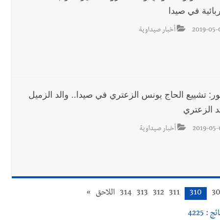
بائية في صيدا
2019-05-
أخبار صيداوية
ور: تشييع الحاج يونس الزعتري في صيدا.. والد الزميل
 الزعتري
2019-05-
أخبار صيداوية
3
310
311
312
313
314
اللاحق
»
ئج : 4225