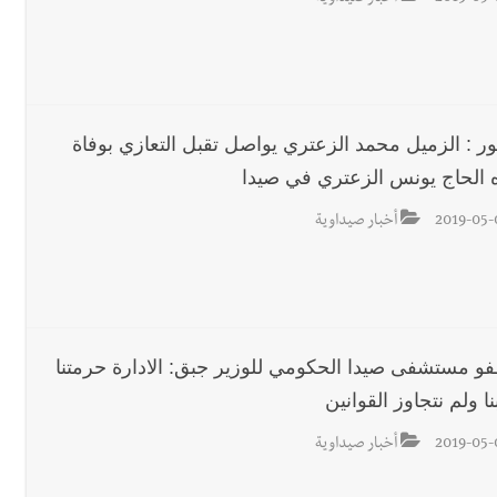
ور : الزميل محمد الزعتري يواصل تقبل التعازي بوفاة
ه الحاج يونس الزعتري في صيدا
رجل الاعمال الاماراتي خلف الح‫‬
2019-05-
أخبار صيداوية
 قوية... وإعلام إيراني: الاتّفاق مع عُمان مؤجّل ما دامت التهديدات مستمر
و مستشفى صيدا الحكومي للوزير جبق: الادارة حرمتنا
نا ولم نتجاوز القوانين
2019-05-
أخبار صيداوية