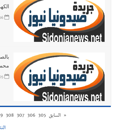
الكهر
06
بالص
محمد
05
«
السابق
305
306
307
308
09
النتا