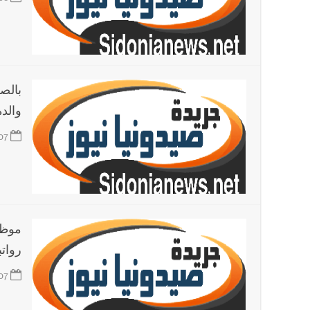
أخبار لبنان
50 تفجيراً في أسبوع... فرانس برس: مقتل جنديين من قوات الاحتياط الاسرائيلية في جنوب لبنان
أخبار لبنان
بالصور: انفجار المرفأ في بيروت 4 آب - 2020 يكشف كنزًا توثيقيا ثقافيا وسياسيا وتاريخيا في دكان الإسكافي الفصيح؟ ! | تحقيق هالة البزري (جمعية تراث بيروت )
بالص
والد
العالم العربي
تستمر هذه المعاناة التي تمزق القلوب والضمائر؟
07
أخبار العالم
الرئيس الأميركي ترامب يحذّر إيران من ضربة
موظف
رواتب
07