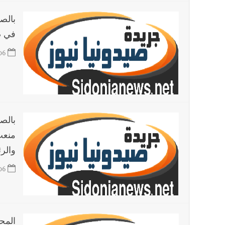
بالص
في صيدا 450 حصة غذائية ع
06
بالص
منعت
والر
06
المح