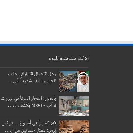
الأكثر مشاهدة لليوم
رجل الاعمال الاماراتي خلف
الحبتور : 112 شهيداً شُي...
بالصور: انفجار المرفأ في بيروت
4 آب - 2020 يكشف ك...
50 تفجيراً في أسبوع... فرانس
برس: مقتل جنديين من ق...