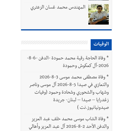
المهندس محمد غسان الزعتري
الوفيات
بتور : 112 شهيداً شُيّعوا في غزة بعد أن بقوا تحت الأنقاض منذ عام 2023: أيُعقل أن يبقى الشعب الفلسطيني يعيش كل هذا الألم؟ وإلى متى
*
وفاة الحاجة رقية محمد حمودة -الدفن -6-8-
2026-آل كعكوش وحمودة
ّة
*
وفاة مصطفى محمد موسى 3-8-2026
والتعازي في صيدا 5-8-2026 آل موسى وناصر
وشهاب والشحوري وشحادة وحمود (وفيات
زغدرايا – صيدا – لبنان- جريدة
صيدونيانيوز.نت )
*
وفاة الشاب موسى محمد خلف عبد العزيز
والدفن الأحد 2-8-2026 آل عبد العزيز وأهالي