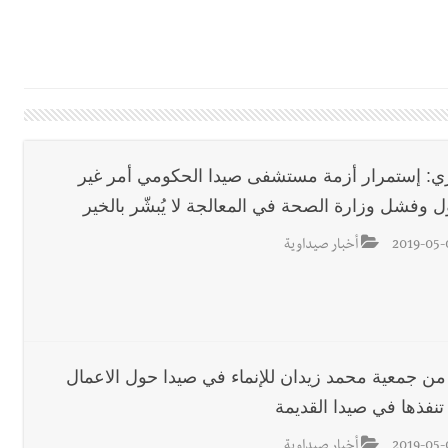
 في واقع مأزوم!
ان المميز أدهم شلهوب وبرنامج حافل وسهرات ممتعة...شاركونا الفرحة
ري: إستمرار أزمة مستشفى صيدا الحكومي أمر غير
ل وفشل وزارة الصحة في المعالجة لا يُبشّر بالخير
يات النهائية للدرجة الثالثة .. بثلاثية مستحقة
2019-05-
أخبار صيداوية
 من جمعية محمد زيدان للإنماء في صيدا حول الاعمال
تنفذها في صيدا القديمة
 للمفاوضات ... أيّ نتائج حاسمة؟
2019-05-
أخبار صيداوية