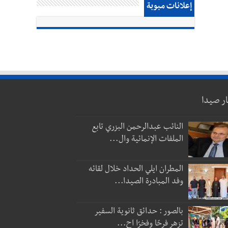
إعلانات مبوبة
ار صيدا
النائب عبدالرحمن البزري تابع
الملفات الإنمائية وال...
المطران ايلي الحداد خلال لقائه
وفد المبادرة الصيدا...
بالصور : حدائق ثانوية السفير
تزهر فرحًا وفخرًا اح...