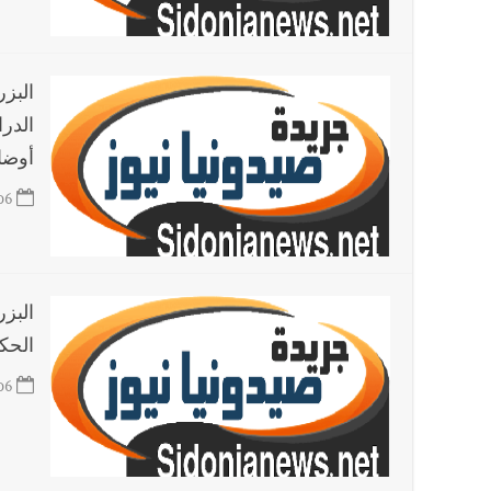
البز
الدر
أوضا
06
البز
الحك
06