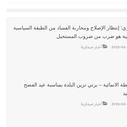
اديمية الدولية لبناء القدرات -صيدا
اع التشاوري الأول للمرصد الحضري
الة آخر نقطة للجيش اللبناني
ي: إنتظار الإصلاح ومحاربة الفساد من الطبقة السياسية
لية هو ضرب من ضروب المستحيل
ا على تقسيط المفعول الرجعي
ف دبور: تداخل السياسة بالقضاء ولبنان قد يسلّمه إلى السلطة
2019-04-
أخبار صيداوية
ول غربي يُحذّر من الفراغ !
ة؟
طة الانمائية – برتي تزين البلدة بمناسبة عيد الفصح
د
2019-04-
أخبار صيداوية