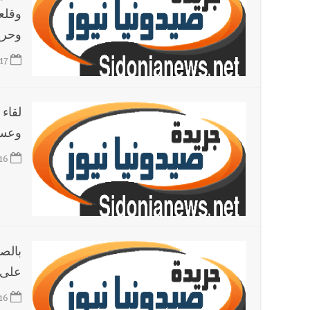
وقلعة
وحري
17
لقاء
وعسي
16
بالص
على 
16