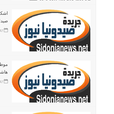
اشكا
صيدا
17
موظف
هاشم:
17