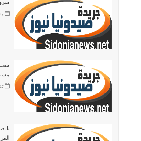
مبرو
17
مستش
17
بالص
الفرن