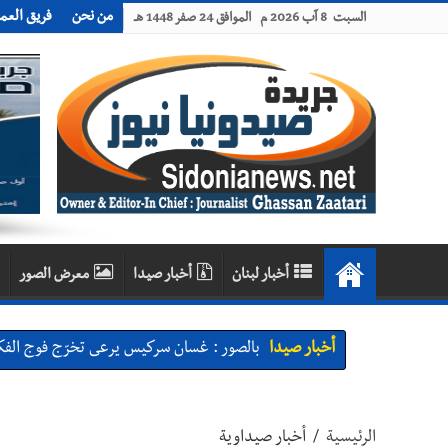
من نحن
فريق العم
السبت 8 آب 2026 م الموافق 24 صفر 1448 هـ
أخبار لبنان
أخبار صيدا
معرض الصور
أخبار صيدا
بالصور : غسان سركيس يرعى تخرّج فوج الفكر
أخبار صيدا
المهندس محمد السعودي يستقبل المختارين 
أخبار صيدا
بلدية صيدا : حجز مركبتي توكتوك وتغريم ص
الرئيسية
/
أخبار صيداوية