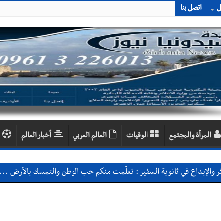
ل
اتصل بنا
المرأة والمجتمع
الوفيات
العالم العربي
أخبار العالم
 والإبداع في ثانوية السفير : تعلّمت منكم حب الوطن والتمسك بالأرض ... 
بعاصيري والبيلاني
احبهما بسبب الإزعاج الصوتي