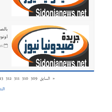
بالص
اوتوس
16
«
السابق
309
310
311
312
13
النتائ