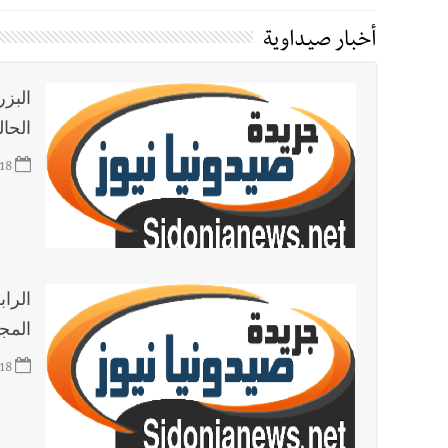
أخبار صيدا
We are hiring in Saida - Apply now before 14 august ...مطلوب موظفة للعمل في الأك
أخبار صيداوية
أخبار صيدا
بلدية صيدا ومؤسسة الحريري تعقدان الاجتم
أخبار لبنان
خرق إسرائيلي في زوطر الغربية وساتر ترابي قب
البزر
الحا
أخبار لبنان
روابط القطاع العام : إضراب الاثنين احتجاج
أخبار لبنان
خلفيات توقيف السفير الفلسطيني السابق أشر
18
أخبار لبنان
حراك ديبلوماسي للتجديد لـ اليونيفيل .. مسؤ
أخبار لبنان
ليلة سقوط رياض سلامة... هل ننتظر الحقيق
الراب
المجي
18