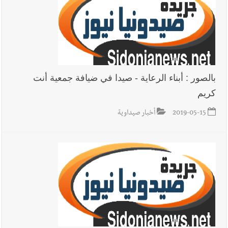
بالصور : أبناء الرعاية - صيدا في ضيافة جمعية أنت
كريم
2019-05-15
أخبار صيداوية