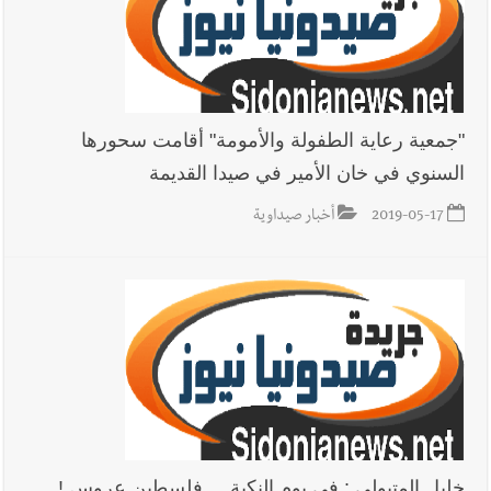
الله؟
أخبار العالم
الرئيس الأميركي ترامب يحذّر إيران من ضربة قوية...
وإعلام إيراني: الاتّفاق مع عُمان مؤجّل ما دامت التهديدات مستمرّة
"جمعية رعاية الطفولة والأمومة" أقامت سحورها
السنوي في خان الأمير في صيدا القديمة
2019-05-17
أخبار صيداوية
خليل المتبولي : في يوم النكبة ... فلسطين عروس !