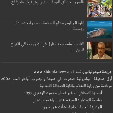
بالصور : حدائق ثانوية السفير تزهر فرحًا وفخرًا اح...
إنارة المنارة وسلالم للسلامة… بصمة جديدة لـ
مؤسسة ...
النائب اسامه سعد تناول في مؤتمر صحافي اقتراح
قانون...
جريدة صيدونيانيوز.نت www.sidonianews.net
أول صحيفة اليكترونية صدرت في صيدا والجنوب أواخر العام 2002
مرخصة من وزارة الاعلام ونقابة الصحافة اللبنانية
أسسها الصحافي السفير غسان محمود الزعتري 1995
صاحبة الإمتياز : السيدة هدى إبراهيم مارديني
المشرفة العامة الحاجة نشأت عمر حمزة