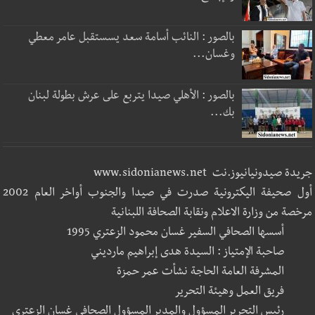
بالصور : النائب أسامة سعد يسستقبل عامر معطي
وغسان...
بالصور : الأهلي صيدا يتربع على عرش بطولة لبنان
بك...
جريدة صيدونيانيوز.نت www.sidonianews.net
أول صحيفة اليكترونية صدرت في صيدا والجنوب أواخر العام 2002
مرخصة من وزارة الاعلام ونقابة الصحافة اللبنانية
أسسها الصحافي السفير غسان محمود الزعتري 1995
صاحبة الإمتياز : السيدة هدى إبراهيم مارديني
المشرفة العامة الحاجة نشأت عمر حمزة
فريق العمل وهيئة التحرير
رئيس التحرير المسؤول والمدير المسؤول الصحافي غسان الزعتري