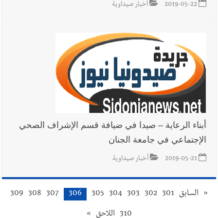
2019-05-22
أخبار صيداوية
أبناء الرعاية – صيدا في ضيافة قسم الإشراف الصحي
الإجتماعي في جامعة الجنان
2019-05-21
أخبار صيداوية
«
السابق
301
302
303
304
305
306
307
308
309
310
اللاحق
»