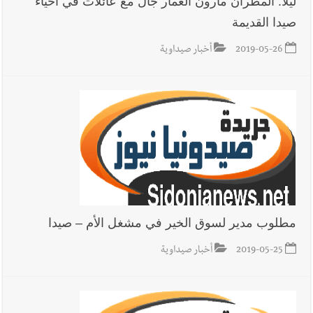
ليلا: المطران مارون العمار جال مع عائلات في أحياء
صيدا القديمة
أخبار لبنان
روابط القطاع العام : إضراب الاثنين احتجاجا على
تقسيط المفعول الرجعي
2019-05-26
أخبار صيداوية
أخبار لبنان
خلفيات توقيف السفير الفلسطيني السابق أشرف دبور:
تداخل السياسة بالقضاء ولبنان قد يسلّمه إلى السلطة
أخبار لبنان
حراك ديبلوماسي للتجديد لـ اليونيفيل .. مسؤول غربي
يُحذّر من الفراغ !
مطلوب مدير لسوق الخير في مشغل الأم – صيدا
2019-05-25
أخبار صيداوية