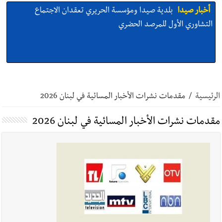
أخبار صيدا
بالصور : بلدية صيدا تستقبل السيد محمد زيدان:
استعراض شامل لمشاريع وتأكيدٌ على حماية القيمة التراثية للمدينة
القديمة
أخبار صيدا
عمر مرجان يطلق أكاديمية نادي الحرية لكرة القدم
الرئيسية
/
مقدمات نشرات الأخبار المسائية في لبنان 2026
مقدمات نشرات الأخبار المسائية في لبنان 2026
أخبار لبنان
قائد الجيش اللبناني العماد رودولف هيكل استقبل
النائب أكرم شهيب الذي شدد على ضرورة التفاف جميع اللبنانيين
حول الجيش في هذه المرحلة الدقيقة
أخبار لبنان
مؤسسة مياه لبنان الجنوبي : جيش العدوالاسرائيلي
يستهدف فرق المؤسسة أثناء عملهم في عيتا الجبل