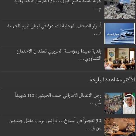
جولة ثامنة مطلع أيلول... و3 أيام من الأخذ والردّ
م...
أسرار الصحف المحلية الصادرة في لبنان ليوم الجمعة
7...
بلدية صيدا ومؤسسة الحريري تعقدان الاجتماع
التشاوري...
الأكثر مشاهدة البارحة
رجل الاعمال الاماراتي خلف الحبتور : 112 شهيداً
شُي...
50 تفجيراً في أسبوع... فرانس برس: مقتل جنديين
من ق...