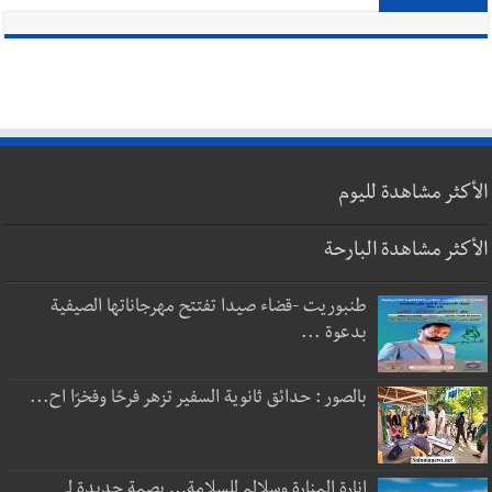
الأكثر مشاهدة لليوم
الأكثر مشاهدة البارحة
طنبوريت -قضاء صيدا تفتتح مهرجاناتها الصيفية
بدعوة ...
بالصور : حدائق ثانوية السفير تزهر فرحًا وفخرًا اح...
إنارة المنارة وسلالم للسلامة… بصمة جديدة لـ