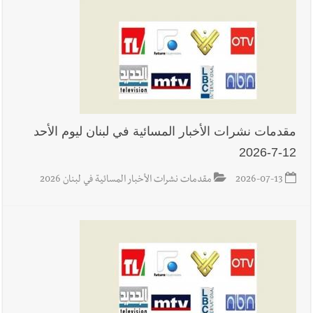
وإعلام إيراني: الاتّفاق مع عُمان مؤجّل ما دامت التهديدات مستمرّة
أخبار صيدا
طنبوريت -قضاء صيدا تفتتح مهرجاناتها الصيفية
بدعوة من بلديتها الخميس ٦-٨-٢٠٢٦ مع الفنان المميز أدهم شلهوب
وبرنامج حافل وسهرات ممتعة...شاركونا الفرحة
مقدمات نشرات الأخبار المسائية في لبنان ليوم الأحد
12-7-2026
2026-07-13
مقدمات نشرات الأخبار المسائية في لبنان 2026