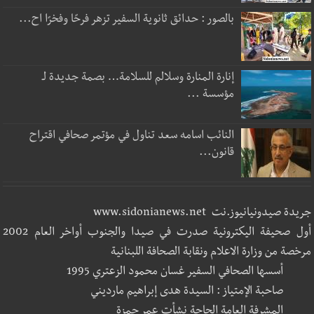
بالصور : حدائق ثانوية السفير تزهر فرحًا وفخرًا اح...
إنارة المنارة وسلالم للسلامة… بصمة جديدة لـ
مؤسسة ...
النائب اسامه سعد تناول في مؤتمر صحافي اقتراح
قانون...
جريدة صيدونيانيوز.نت www.sidonianews.net
أول صحيفة اليكترونية صدرت في صيدا والجنوب أواخر العام 2002
مرخصة من وزارة الاعلام ونقابة الصحافة اللبنانية
أسسها الصحافي السفير غسان محمود الزعتري 1995
صاحبة الإمتياز : السيدة هدى إبراهيم مارديني
المشرفة العامة الحاجة نشأت عمر حمزة