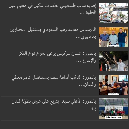
إصابة شاب فلسطيني بطعنات سكين في مخيم عين
الحلوة ...
المهندس محمد زهير السعودي يستقبل المختارين
بعاصيري...
بالصور : غسان سركيس يرعى تخرّج فوج الفكر
والإبداع ...
بالصور : النائب أسامة سعد يسستقبل عامر معطي
وغسان...
بالصور : الأهلي صيدا يتربع على عرش بطولة لبنان
بك...