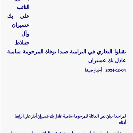
النائب
علي بك
عسيران
وآل
جنبلاط
تقبلوا التعازي في البرامية صيدا بوفاة المرحومة سامية
عادل بك عسيران
2024-12-04
أخبار صيدا
لمراجعة بيان نعي العائلة للمرحومة سامية عادل بك عسيران أنقر على الرابط
أدناه