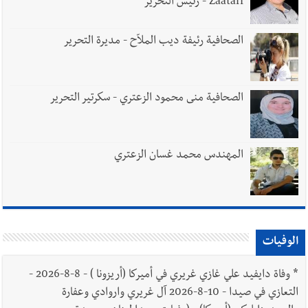
Zaatari - رئيس التحرير
الصحافية رئيفة ديب الملاّح - مديرة التحرير
الصحافية منى محمود الزعتري - سكرتير التحرير
المهندس محمد غسان الزعتري
الوفيات
*
وفاة دايفيد علي غازي غريري في أميركا (أريزونا ) - 8-8-2026 -
التعازي في صيدا - 10-8-2026 آل غريري واروادي وعفارة