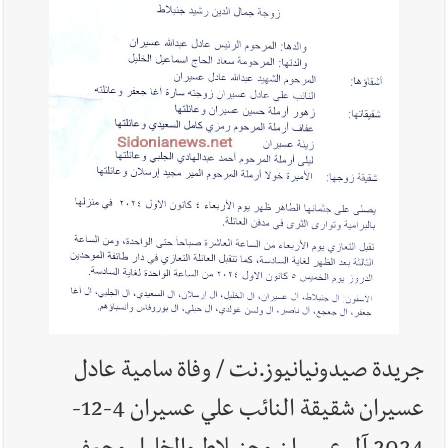
أخبار لبنان
روابط القطاع العام : إضراب الاثنين احتجاجا على
تقسيط المفعول الرجعي
أخبار لبنان
خلفيات توقيف السفير الفلسطيني السابق أشرف دبور:
تداخل السياسة بالقضاء ولبنان قد يسلّمه إلى السلطة
أخبار لبنان
حراك ديبلوماسي للتجديد لـ اليونيفيل .. مسؤول غربي
يُحذّر من الفراغ !
جريدة صيدونيانيوز.نت / وفاة سامية عادل
عسيران شقيقة النائب علي عسيران 4-12-