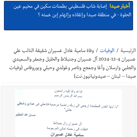
أخبار صيدا
إصابة شاب فلسطيني بطعنات سكين في مخيم عين
الحلوة - في منطقة صيدا وإنقاذه وإتهام إبن عمته ؟
أخبار صيدا
بالصور : غسان سركيس يرعى تخرّج فوج الفكر والإبداع
في ثانوية السفير : تعلّمت منكم حب الوطن والتمسك بالأرض ...
الرئيسية
/
الوفيات
/
وفاة سامية عادل عسيران شقيقة النائب علي
والجنوب هو عزة وكرامة لبنان
عسيران 4-12-2024 آل عسيران وجنبلاط والخليل وجعفر والسعيدي
أخبار صيدا
المهندس محمد زهير السعودي يستقبل المختارين
والجلبي وارسلان وآغا وجعجع وناصر وغولدي وحبلي وبوروفاس (وفيات
بعاصيري والبيلاني
صيدا – لبنان – صيدونيانيوز.نت)
أخبار لبنان
مقدمات نشرات الأخبار المسائية في لبنان ليوم السبت
8-8-2026
أخبار لبنان
خرق إسرائيلي في زوطر الغربية وساتر ترابي قبالة آخر
نقطة للجيش اللبناني