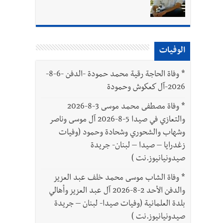
رة في روما؟ | عون: علينا الاستمرار بمسار التفاوض؟ واشنطن لتل أبيب: الحزب لم يخرق؟ |
بتور : 112 شهيداً شُيّعوا في غزة بعد أن بقوا تحت الأنقاض منذ عام 2023: أيُعقل أن يبقى الشعب الفلسطيني يعيش كل هذا الألم؟ وإلى متى
الوفيات
*
وفاة الحاجة رقية محمد حمودة -الدفن -6-8-
2026-آل كعكوش وحمودة
*
وفاة مصطفى محمد موسى 3-8-2026
والتعازي في صيدا 5-8-2026 آل موسى وناصر
وشهاب والشحوري وشحادة وحمود (وفيات
زغدرايا – صيدا – لبنان- جريدة
صيدونيانيوز.نت )
*
وفاة الشاب موسى محمد خلف عبد العزيز
والدفن الأحد 2-8-2026 آل عبد العزيز وأهالي
بلدة العلمانية (وفيات صيدا- لبنان – جريدة
صيدونيانيوز.نت )