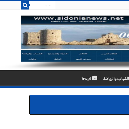
الشباب والرياضة
hwpl