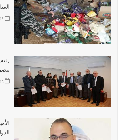
الغذا
13
رئيس
بتصري
12
الأم
الدو