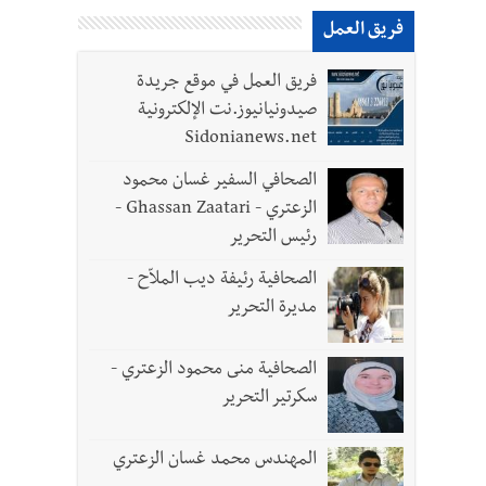
فريق العمل
فريق العمل في موقع جريدة
صيدونيانيوز.نت الإلكترونية
Sidonianews.net
الصحافي السفير غسان محمود
الزعتري - Ghassan Zaatari -
رئيس التحرير
الصحافية رئيفة ديب الملاّح -
مديرة التحرير
الصحافية منى محمود الزعتري -
سكرتير التحرير
 لزراعة الزعتر بعدما أبعده القصف الإسرائيلي عن أرضه
المهندس محمد غسان الزعتري