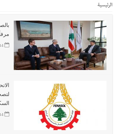
الرئيسية
أخبار صيدا
عمر مرجان يتصل برئيس النادي الرياضي مهنئا
بالص
مرفأ
أخبار صيدا
مؤسسة مياه لبنان الجنوبي : انخفاض التغذية
14
أخبار لبنان
براميل المرفأ
أخبار لبنان
الحزب يلاقي إشارات الشرع
الاتح
لتصح
أخبار لبنان
جولة ثامنة مطلع أيلول... و3 أيام من الأخذ والردّ من دون نتائج حاسمة !
السك
14
أخبار لبنان
الزعتر الجنوبي يقاوم الحروب : تراثٌ الأجدا