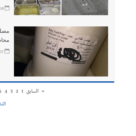
08
محاض
07
«
السابق
1
2
3
4
5
النتا