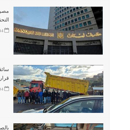
أخبار لبنان
مصرف
فضيحة نقص السلاح تكبر؟ إيران - عمان : اتفاق هرمز على 
التحق
العالم العربي
تستمر هذه المعاناة التي تمزق القلوب والضمائر؟
14
أخبار صيدا
بلدية صيدا تهنئ نادي الأهلي صيدا بإحرازه بطو
سائق
قرار
14
بالصو