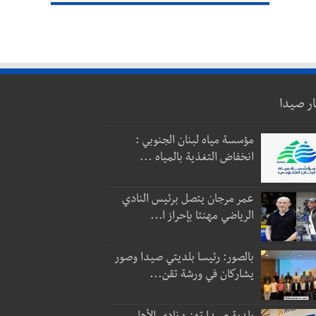
ار صيدا
مؤسسة مياه لبنان الجنوبي :
انخفاض التغذية بالمياه ...
عمر مرجان يتصل برئيس النادي
الرياضي مهنئا بإحراز ا...
بالصور: رئيسا بلديتي صيدا وصور
يشاركان في ورشة تقن...