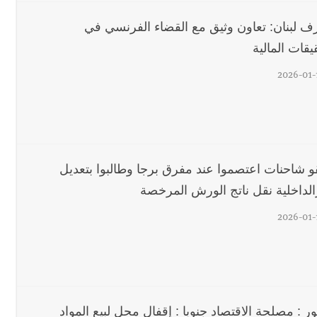
قراءات ومستجدات ومواقف في لبنان والمنطقة - الجمعة 7-8-2026: مفاوضات متعثّ
 لبنان: تعاون وثيق مع القضاء الفرنسي في
السكة ؟
يقات المالية
رجل الاعمال الاماراتي خلف الح‫‬
2026-01-
لة لبنان بكرة الطاولة للرجال للعام الرابع على التوالي
و شاحنات اعتصموا عند مفرق برجا وطالبوا بتعديل
الداخلية نقل ناتج الورش المرخصة
2026-01-
ر : مصلحة الاقتصاد جنوبا : إقفال محل لبيع المواد