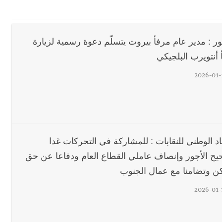
 بإحراز البطولة
ور : مدير عام مرفأ بيروت يتسلّم دعوة رسمية لزيارة
 أنتويرب البلجيكي
 بالمياه في صيدا نتيجة الانقطاع المتكرر لخط الخدمات الكهربائي
2026-01-
اد الوطني للنقابات : للمشاركة في التحركات غدا
يح الأجور وإنصاف عاملي القطاع العام ودفاعا عن حق
ن وتضامنا مع عمال الجنوب
2026-01-
د تصونه الأرض وتُهدده الحرب؟ | علي شعيتو إبن بلدة الطيري ووعده بالعودة