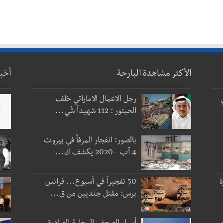
الأكثر مشاهدة البارحة
أخب
رجل الاعمال الاماراتي خلف
الحبتور : 112 شهيداً شُي...
بالصور: انفجار المرفأ في بيروت
4 آب - 2020 يكشف ك...
ة
50 تفجيراً في أسبوع... فرانس
برس: مقتل جنديين من ق...