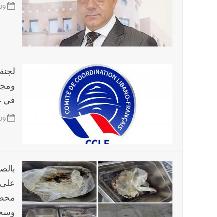
09
لجنة 
ومجل
في غي
09
بالصو
على 
محضر
وسحب