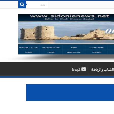
الشباب والرياضة
hwpl