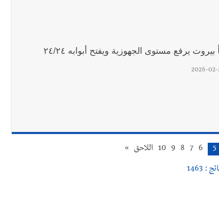
بيروت يرفع مستوى الجهوزية ويفتح أبوابه ٢٤/٢٤
2026-02-
5
6
7
8
9
10
اللاحق
»
ئج : 1463