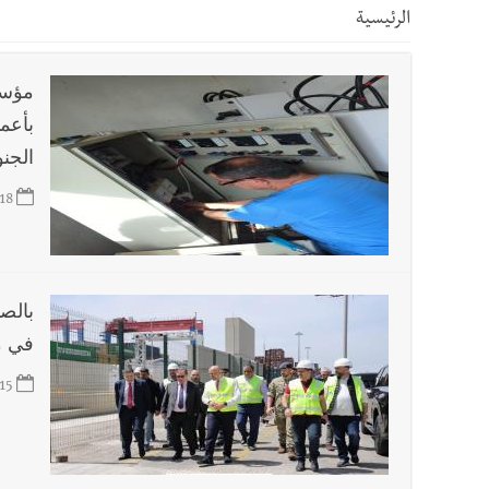
الرئيسية
أخبار صيدا
بلدية صيدا ومؤسسة الحريري تعقدان الاجتم
مؤسس
أخبار صيدا
بالصور : بلدية صيدا تستقبل السيد محمد زي
بأعم
الجن
أخبار صيدا
عمر مرجان يطلق أكاديمية نادي الحرية لكرة 
18
أخبار لبنان
مؤتمر اقتصادي يتم العمل عليه في واشنطن
بالص
أخبار لبنان
مفكرة النشاطات الرسمية المقررة في لبنان ليوم ال
في م
15
أخبار لبنان
يرفع منسوب التصعيد الإسرائيلي؟ | الخيام وبنت جبيل خ
أخبار لبنان
أسرار الصحف المحلية الصادرة في لبنان ليوم السبت