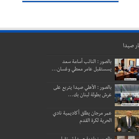
ار صيدا
بالصور : النائب أسامة سعد
يسستقبل عامر معطي وغسان...
بالصور : الأهلي صيدا يتربع على
عرش بطولة لبنان بك...
عمر مرجان يطلق أكاديمية نادي
الحرية لكرة القدم