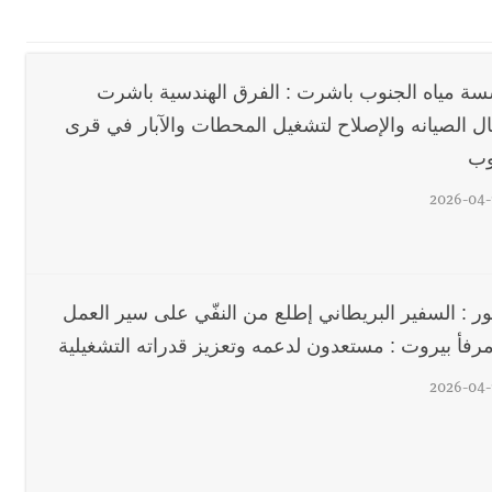
اع التشاوري الأول للمرصد الحضري
ة مياه الجنوب باشرت : الفرق الهندسية باشرت
دان: استعراض شامل لمشاريع وتأكيدٌ على حماية القيمة التراثية للمدينة ا
ال الصيانه والإصلاح لتشغيل المحطات والآبار في قرى
وب
القدم
2026-04-
بالتفاصيل : جلسة لمجلس الوزراء في قصر بعبدا الوقائع والمقررات :
ور : السفير البريطاني إطلع من النفّي على سير العمل
سبت 8-8-2026
رفأ بيروت : مستعدون لدعمه وتعزيز قدراته التشغيلية
2026-04-
قراءات ومستجدات ومواقف في لبنان والمنطقة - السبت 8-8-2026: لاءات إسرائيل ا
ارج التجربة؟
 8-8-2026