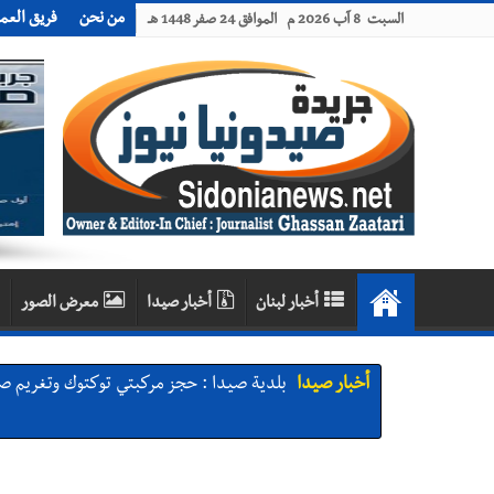
من نحن
فريق العم
السبت 8 آب 2026 م الموافق 24 صفر 1448 هـ
أخبار لبنان
أخبار صيدا
معرض الصور
أخبار صيدا
بلدية صيدا : حجز مركبتي توكتوك وتغريم ص
أخبار صيدا
We are hiring in Saida - Apply now before 14 august ...مطلوب موظفة للعمل في الأك