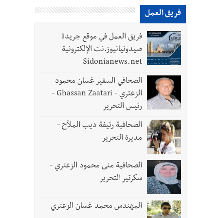
فريق العمل
فريق العمل في موقع جريدة
لقديمة
صيدونيانيوز.نت الإلكترونية
Sidonianews.net
الصحافي السفير غسان محمود
الزعتري - Ghassan Zaatari -
رئيس التحرير
 تعيينات ورد 4 قوانين وزيادات الغلاء| الرئيس عون شدد على تفهم ترامب واردوغان لوضع لبنان وكشف عن
الصحافية رئيفة ديب الملاّح -
مديرة التحرير
الصحافية منى محمود الزعتري -
لثلاث تضرب المسار التفاوضي واتفاق مكة على طاولة الإقليم؟ | استهداف الجيش اللبناني
سكرتير التحرير
المهندس محمد غسان الزعتري