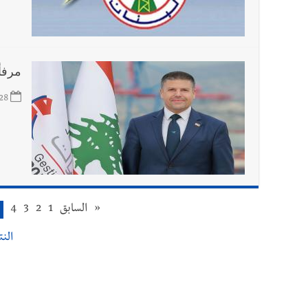
مرفأ 
28
«
السابق
1
2
3
4
النتا