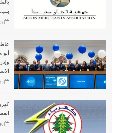
بالمئة 
بسبب 
02
عاطف
وإدر
الاست
18
كهرب
انفص
16