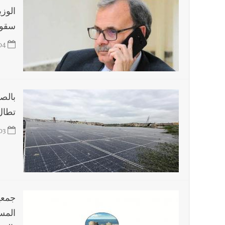
الوز
سقوف 
04
بالصو
تطال
03
جمعي