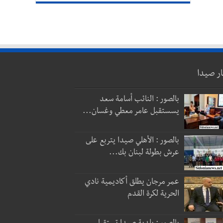
ار صيدا
بالصور : النائب أسامة سعد
يسستقبل عامر معطي وغسان...
بالصور : الأهلي صيدا يتربع على
عرش بطولة لبنان بك...
عمر مرجان يطلق أكاديمية نادي
الحرية لكرة القدم