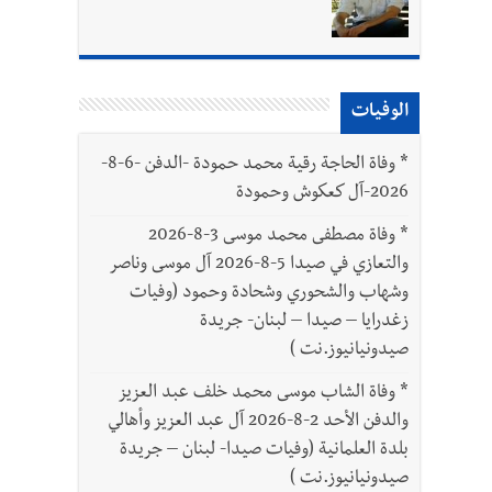
واطنين
الوفيات
بتور : 112 شهيداً شُيّعوا في غزة بعد أن بقوا تحت الأنقاض منذ عام 2023: أيُعقل أن يبقى الشعب الفلسطيني يعيش كل هذا الألم؟ وإلى متى
*
وفاة الحاجة رقية محمد حمودة -الدفن -6-8-
2026-آل كعكوش وحمودة
*
وفاة مصطفى محمد موسى 3-8-2026
والتعازي في صيدا 5-8-2026 آل موسى وناصر
وشهاب والشحوري وشحادة وحمود (وفيات
زغدرايا – صيدا – لبنان- جريدة
صيدونيانيوز.نت )
*
وفاة الشاب موسى محمد خلف عبد العزيز
والدفن الأحد 2-8-2026 آل عبد العزيز وأهالي
بلدة العلمانية (وفيات صيدا- لبنان – جريدة
صيدونيانيوز.نت )