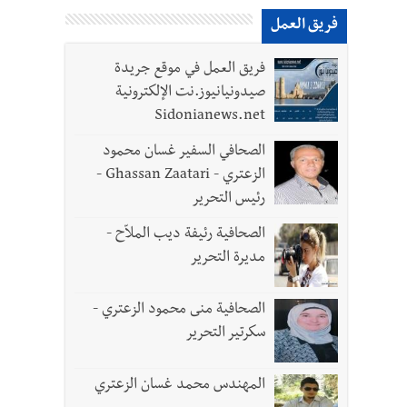
فريق العمل
فريق العمل في موقع جريدة
لقديمة
صيدونيانيوز.نت الإلكترونية
Sidonianews.net
الصحافي السفير غسان محمود
الزعتري - Ghassan Zaatari -
رئيس التحرير
الصحافية رئيفة ديب الملاّح -
مديرة التحرير
الصحافية منى محمود الزعتري -
- صور
سكرتير التحرير
المهندس محمد غسان الزعتري
د العسكريين