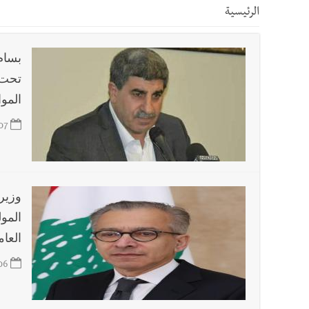
الرئيسية
أخبار صيدا
بلدية صيدا ومؤسسة الحريري تعقدان الاجتم
بسام
أخبار صيدا
بالصور : بلدية صيدا تستقبل السيد محمد زي
تحت ش
المو
أخبار صيدا
عمر مرجان يطلق أكاديمية نادي الحرية لكرة 
07
أخبار لبنان
مؤسسة مياه لبنان الجنوبي : جيش العدوالاس
وزير
أخبار لبنان
بهية الحريري تقدم بإسم الرئيس سعد الحريري
المول
العام
أخبار لبنان
الجيش اللبناني : إصابة أحد العسكريين بجر
06
أخبار لبنان
مسيّرة أسرائيلية القت قنبلة صوتية باتجاه 