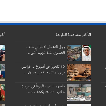
الأكثر مشاهدة البارحة
أخب
رجل الاعمال الاماراتي خلف
الحبتور : 112 شهيداً شُي...
50 تفجيراً في أسبوع... فرانس
برس: مقتل جنديين من ق...
 و3 أيام
بالصور: انفجار المرفأ في بيروت
4 آب - 2020 يكشف ك...