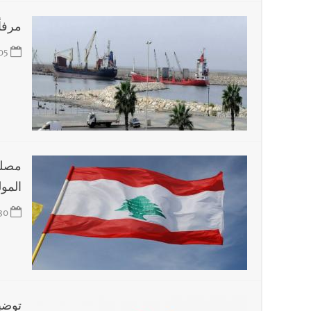
مرفأ
أخبار لبنان
بسام طليس : نرفض فرض ضريبة جديدة على ال
05
العالم العربي
تستمر هذه المعاناة التي تمزق القلوب والضمائر؟
مصلح
المو
30
توضي