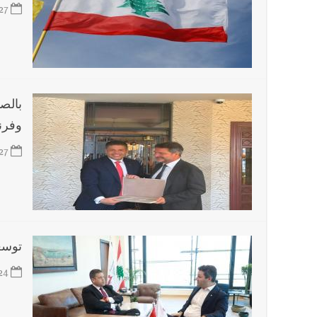
27
بالص
وفرنس
27
توسعة
24