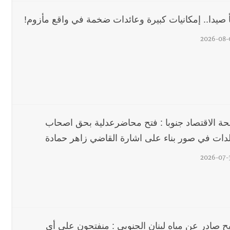
 صيدا.. إمكانيات كبيرة وعائدات ضخمة في واقع مأزوم!
محروقات تحت شعار حماية البيئة والأولوية اليوم للتخفيف من معاناة الم
2026-08-
رجل الاعمال الاماراتي خلف الح‫‬
ة الاقتصاد جنوبا : فتح محاضرعدلية بحق اصحاب
لدات في صور بناء على اشارة القاضي زاهر حمادة
2026-07-
ح صادر عن مياه لبنان الجنوبي : منفتحون على أي