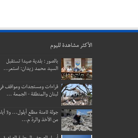
الأكثر مشاهدة لليوم
بالصور : بلدية صيدا تستقبل
السيد محمد زيدان: استعر...
قراءات ومستجدات ومواقف في
لبنان والمنطقة - الجمعة ...
جولة ثامنة مطلع أيلول...
من الأخذ والردّ م...