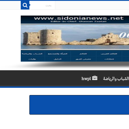
الشباب والرياضة
hwpl