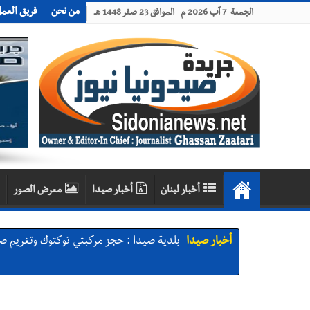
من نحن
فريق العم
الجمعة 7 آب 2026 م الموافق 23 صفر 1448 هـ
أخبار لبنان
أخبار صيدا
معرض الصور
أخبار صيدا
بلدية صيدا : حجز مركبتي توكتوك وتغريم ص
أخبار صيدا
We are hiring in Saida - Apply now before 14 august ...مطلوب موظفة للعمل في الأك