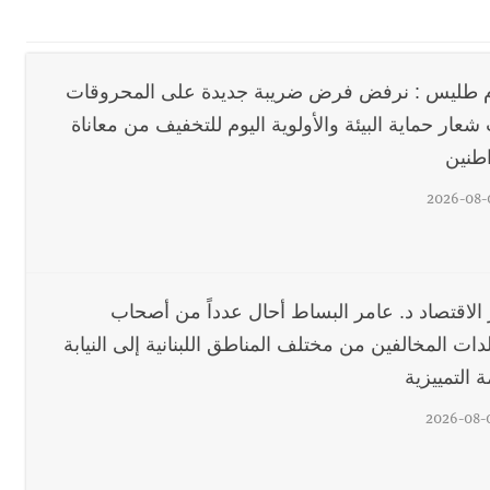
اع التشاوري الأول للمرصد الحضري
 طليس : نرفض فرض ضريبة جديدة على المحروقات
دان: استعراض شامل لمشاريع وتأكيدٌ على حماية القيمة التراثية للمدينة ا
عار حماية البيئة والأولوية اليوم للتخفيف من معاناة
اطنين
القدم
2026-08-
رائيلي يستهدف فرق المؤسسة أثناء عملهم في عيتا الجبل
 الاقتصاد د. عامر البساط أحال عدداً من أصحاب
 التعازي بوفاة الراحل ميشال معلولي
دات المخالفين من مختلف المناطق اللبنانية إلى النيابة
ة التمييزية
وح طفيفة نتيجة استهداف إسرائيلي معادٍ لجرافة للجيش في بلدة المنصوري 
2026-08-
جرافة للجيش اللبناني خلال عملها في المنصوري ومعلومات أولية عن اصابة أح