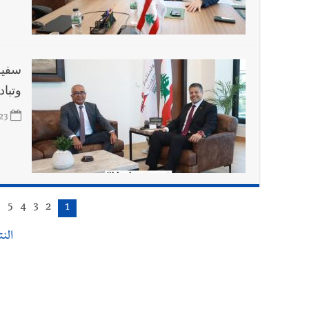
سفير
وتبا
23
6
5
4
3
2
1
النتا