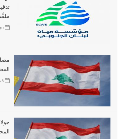
تدقي
ملفَ
30
مصلح
المح
28
جولا
المح