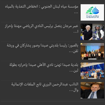
مؤسسة مياه لبنان الجنوبي : انخفاض التغذية بالمياه
...
عمر مرجان يتصل برئيس النادي الرياضي مهنئا بإحراز
ا...
بالصور: رئيسا بلديتي صيدا وصور يشاركان في ورشة
تقن...
بلدية صيدا تهنئ نادي الأهلي صيدا بإحرازه بطولة
لبن...
النائب عبدالرحمن البزري تابع الملفات الإنمائية
وال...