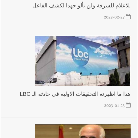
للاعلام للسرقة ولن نألو جهدا لكشف الفاعل
2023-02-27
أخبار لبنان
الطقس غدا صيفي معتاد والحرارة ضمن معدلاتها
الموسمية
أخبار لبنان
إنفجار مرفأ أم إنفجار دولة؟... كيف نحمي لبنان؟
هذا ما اظهرته التحقيقات الاولية في حادثة الـ LBC
أخبار لبنان
راتب النائب من 3 آلاف إلى 5 آلاف دولار شهرياً...
فكيف أقرّت الزيادة؟
2023-01-23
أخبار لبنان
مواجهة مؤجّلة لنزاع طويل