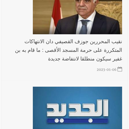
العالم العربي
رجل الاعمال الاماراتي خلف الحبتور : 112 شهيداً
شُيّعوا في ‫غزة‬ بعد أن بقوا تحت الأنقاض منذ عام 2023: أيُعقل أن
نقيب المحررين جوزف القصيفي دان الانتهاكات
يبقى الشعب الفلسطيني يعيش كل هذا الألم؟ وإلى متى تستمر هذه
المتكررة على حرمة المسجد الأقصى : ما قام به بن
المعاناة التي تمزق القلوب والضمائر؟
غفير سيكون منطلقا لانتفاضة جديدة
أخبار صيدا
بلدية صيدا تهنئ نادي الأهلي صيدا بإحرازه بطولة لبنان
2023-01-06
بكرة الطاولة للرجال للعام الرابع على التوالي