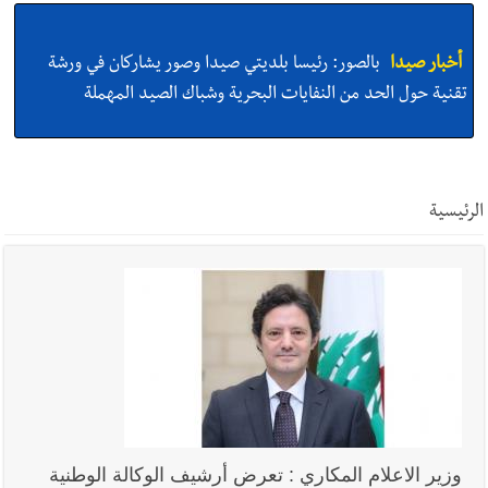
أخبار صيدا
بالصور: رئيسا بلديتي صيدا وصور يشاركان في ورشة
تقنية حول الحد من النفايات البحرية وشباك الصيد المهملة
أخبار صيدا
عمر مرجان يتصل برئيس النادي الرياضي مهنئا بإحراز
البطولة
الرئيسية
أخبار صيدا
مؤسسة مياه لبنان الجنوبي : انخفاض التغذية بالمياه
في صيدا نتيجة الانقطاع المتكرر لخط الخدمات الكهربائي
أخبار لبنان
بالصور : قائد الجيش اللبناني العماد رودولف هيكل شدد
خلال استقباله قائد القوة المشتركة الألمانية اللواء Alexander
وزير الاعلام المكاري : تعرض أرشيف الوكالة الوطنية
Sollfrank على ضرورة تعزيز التعاون بين الجيشَين