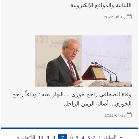
اللبنانية والمواقع الإلكترونية
2022-06-05
وفاة الصحافي راجح خوري ....النهار نعته : وداعاً راجح
الخوري... أصالة الزمن الراحل
2022-05-28
«
السابق
1
2
3
4
5
6
7
8
9
10
اللاحق
»