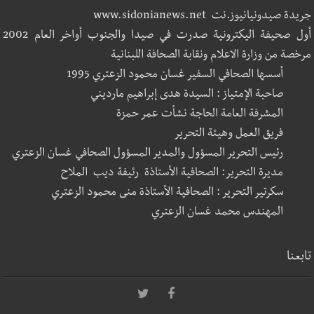
جريدة صيدونيانيوز.نت www.sidonianews.net
أول صحيفة اليكترونية صدرت في صيدا والجنوب أواخر العام 2002
مرخصة من وزارة الاعلام ونقابة الصحافة اللبنانية
أسسها الصحافي السفير غسان محمود الزعتري 1995
صاحبة الإمتياز : السيدة هدى إبراهيم مارديني
المشرفة العامة الحاجة نشأت عمر حمزة
فريق العمل وهيئة التحرير
رئيس التحرير المسؤول والمدير المسؤول الصحافي غسان الزعتري
مديرة التحرير: الصحافية الأستاذة رئيفة ديب الملاح
سكرتير التحرير : الصحافية الأستاذة منى محمود الزعتري
المهندس محمد غسان الزعتري
تابعنا