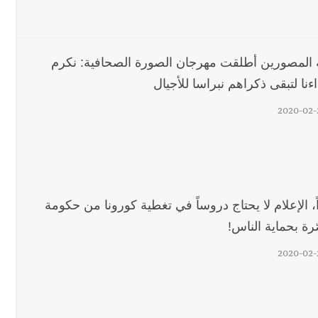
ة المصورين أطلقت مهرجان الصورة الصحافية: نكرم
نا لتبقى ذكراهم نبراسا للأجيال
2020-02-
رجل الاعمال الاماراتي خلف الح‫‬
 قوية... وإعلام إيراني: الاتّفاق مع عُمان مؤجّل ما دامت التهديدات مستمر
، الإعلام لا يحتاج دروساً في تغطية كورونا من حكومة
رة بحماية الناس!
2020-02-