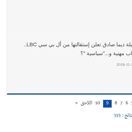
الزميلة ديما صادق تعلن إستقالتها من أل بي سي LBC..
ب مهنية و..."سياسية "؟
2019-11-
6
7
8
9
10
اللاحق
»
ائج : 155