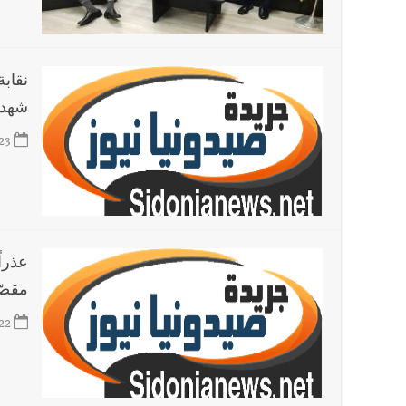
أخبار لبنان
راتب النائب من 3 آلاف إلى 5 آلاف دولار شهرياً... فكيف أقرّت الزيادة؟
نقاب
أخبار لبنان
مواجهة مؤجّلة لنزاع طويل
شهداء
23
العالم العربي
تستمر هذه المعاناة التي تمزق القلوب والضمائر؟
أخبار العالم
الرئيس الأميركي ترامب يحذّر إيران من ضربة
عذراً
مقصّ
22