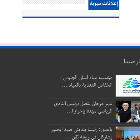
إعلانات مبوبة
ار صيدا
مؤسسة مياه لبنان الجنوبي :
انخفاض التغذية بالمياه ...
عمر مرجان يتصل برئيس النادي
الرياضي مهنئا بإحراز ا...
بالصور: رئيسا بلديتي صيدا وصور
يشاركان في ورشة تقن...