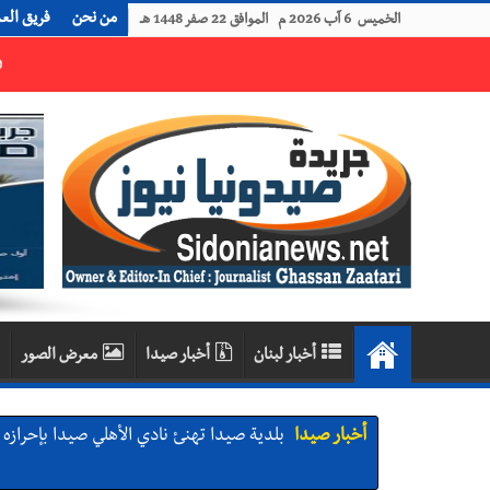
من نحن
فريق الع
الخميس 6 آب 2026 م الموافق 22 صفر 1448 هـ
رجل الاعمال الاماراتي خلف الحبتور : 112 شهيداً شُيّعوا في ‫غزة‬ بعد أن بقوا تحت الأنقاض منذ عام 2023: أيُعقل أن يبقى الشعب الفلسطيني يعيش كل هذا الألم؟ وإلى متى تستمر هذه المعاناة التي تمزق القلوب والضمائر؟
أخبار لبنان
أخبار صيدا
معرض الصور
أخبار صيدا
بلدية صيدا تهنئ نادي الأهلي صيدا بإحرازه بطو