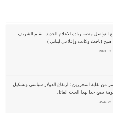
ي ورشة تقنية حول الحد من النفايات البحرية وشباك الصيد المهملة
 بإحراز البطولة
 التواصل منصة ريادة الاعلام الجديد : بقلم الشريف
 بالمياه في صيدا نتيجة الانقطاع المتكرر لخط الخدمات الكهربائي
صبح (باحث وكاتب وإعلامي لبناني )
2021-03-
رائم استدراج وابتزاز واعتداء جنسي على قاصر
قائد القوة المشتركة الألمانية اللواء Alexander Sollfrank على ضرورة تعزيز التعاون بين الجيشَين
مر من نقابة المحررين : ارتفاع الدولار سياسي وتشكيل
تها الموسمية
مة يضع حدا لهذا العبث القاتل
2021-03-
نان؟