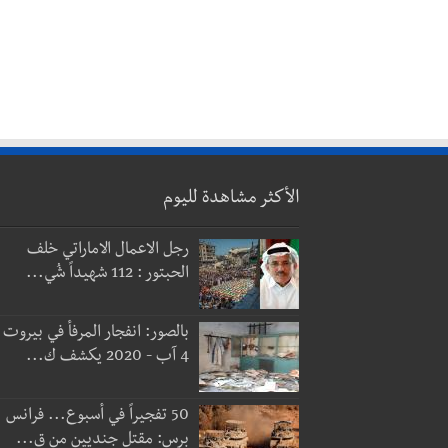
الأكثر مشاهدة لليوم
رجل الاعمال الاماراتي خلف
الحبتور : 112 شهيداً شُي...
بالصور: انفجار المرفأ في بيروت
4 آب - 2020 يكشف ك...
50 تفجيراً في أسبوع... فرانس
برس: مقتل جنديين من ق...