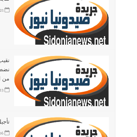
21
نضطر
من ا
13
تأجيل
06