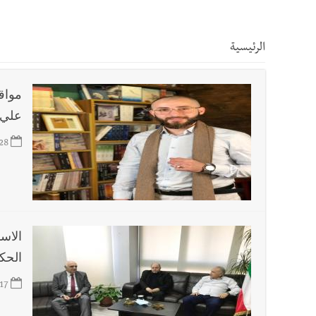
أخبار صيدا
بالصور: رئيسا بلديتي صيدا وصور يشاركان ف
الرئيسية
أخبار صيدا
عمر مرجان يتصل برئيس النادي الرياضي مهنئا
مواقع
أخبار صيدا
مؤسسة مياه لبنان الجنوبي : انخفاض التغذية
علي 
28
أخبار صيدا
مفرزة صيدا القضائية توقف ثلاثة أشخاص بج
أخبار لبنان
بالصور : قائد الجيش اللبناني العماد رودولف هيكل شدد خلال استقباله 
الاس
أخبار لبنان
الطقس غدا صيفي معتاد والحرارة ضمن معدلا
الحكو
17
أخبار لبنان
إنفجار مرفأ أم إنفجار دولة؟... كيف نحمي لب