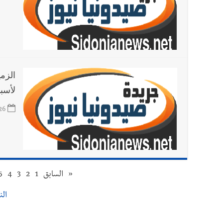
لأسبا
26
«
السابق
1
2
3
4
5
النت