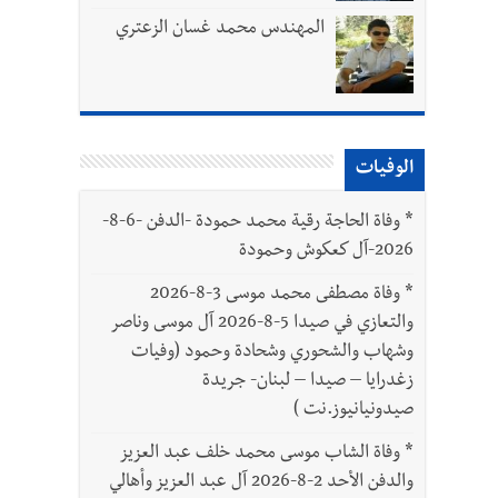
المهندس محمد غسان الزعتري
الوفيات
بتور : 112 شهيداً شُيّعوا في غزة بعد أن بقوا تحت الأنقاض منذ عام 2023: أيُعقل أن يبقى الشعب الفلسطيني يعيش كل هذا الألم؟ وإلى متى
*
وفاة الحاجة رقية محمد حمودة -الدفن -6-8-
2026-آل كعكوش وحمودة
ّة
*
وفاة مصطفى محمد موسى 3-8-2026
والتعازي في صيدا 5-8-2026 آل موسى وناصر
وشهاب والشحوري وشحادة وحمود (وفيات
زغدرايا – صيدا – لبنان- جريدة
صيدونيانيوز.نت )
*
وفاة الشاب موسى محمد خلف عبد العزيز
والدفن الأحد 2-8-2026 آل عبد العزيز وأهالي