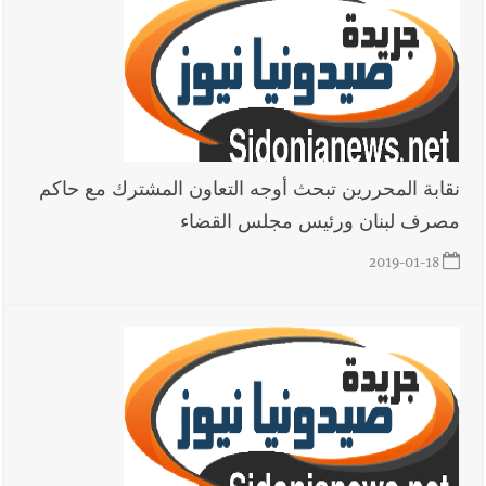
بوفاة الراحل ميشال معلولي
أخبار لبنان
الجيش اللبناني : إصابة أحد العسكريين بجروح طفيفة
نتيجة استهداف إسرائيلي معادٍ لجرافة للجيش في بلدة المنصوري -
صور
نقابة المحررين تبحث أوجه التعاون المشترك مع حاكم
مصرف لبنان ورئيس مجلس القضاء
أخبار لبنان
مسيّرة أسرائيلية القت قنبلة صوتية باتجاه جرافة للجيش
2019-01-18
اللبناني خلال عملها في المنصوري ومعلومات أولية عن اصابة أحد
العسكريين
العالم العربي
رجل الاعمال الاماراتي خلف الحبتور : 112 شهيداً
شُيّعوا في ‫غزة‬ بعد أن بقوا تحت الأنقاض منذ عام 2023: أيُعقل أن
يبقى الشعب الفلسطيني يعيش كل هذا الألم؟ وإلى متى تستمر هذه
المعاناة التي تمزق القلوب والضمائر؟