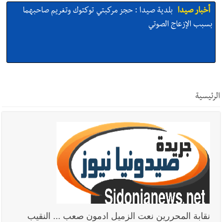
أخبار صيدا
بلدية صيدا : حجز مركبتي توكتوك وتغريم صاحبهما
بسبب الإزعاج الصوتي
أخبار صيدا
We are hiring in Saida - Apply now before 14
august ...مطلوب موظفة للعمل في الأكاديمية الدولية لبناء
الرئيسية
القدرات -صيدا
أخبار صيدا
بلدية صيدا ومؤسسة الحريري تعقدان الاجتماع
التشاوري الأول للمرصد الحضري
أخبار صيدا
بالصور : بلدية صيدا تستقبل السيد محمد زيدان:
استعراض شامل لمشاريع وتأكيدٌ على حماية القيمة التراثية للمدينة
نقابة المحررين نعت الزميل ادمون صعب ... النقيب
القديمة