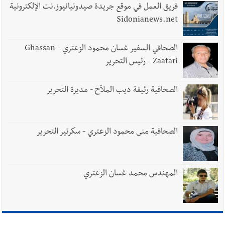
فريق العمل في موقع جريدة صيدونيانيوز.نت الإلكترونية
Sidonianews.net
أخبار صيدا
بلدية صيدا تهنئ نادي الأهلي صيدا بإحرازه بطولة لبنان
الصحافي السفير غسان محمود الزعتري - Ghassan
بكرة الطاولة للرجال للعام الرابع على التوالي
Zaatari - رئيس التحرير
الصحافية رئيفة ديب الملاّح - مديرة التحرير
الصحافية منى محمود الزعتري - سكرتير التحرير
المهندس محمد غسان الزعتري