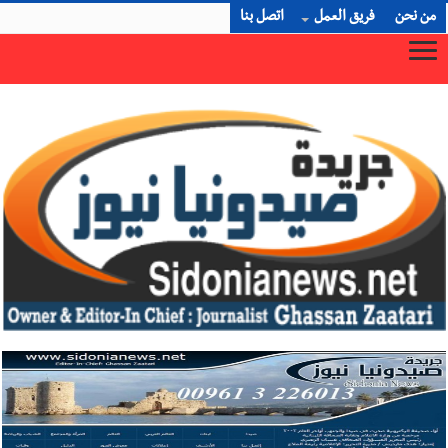
من نحن
فريق العمل
اتصل بنا
رجل الاعمال الاماراتي خلف الحبتور : 112 شهيداً شُيّعوا في ‫غزة‬ بعد أن بقوا تحت الأنقاض منذ عام 2023: أيُعقل أن يبقى الشعب الف
×