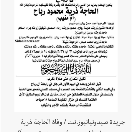
استدراج وابتزاز واعتداء جنسي على قاصر
أخبار لبنان
بالصور : قائد الجيش اللبناني العماد رودولف هيكل شدد
خلال استقباله قائد القوة المشتركة الألمانية اللواء Alexander
Sollfrank على ضرورة تعزيز التعاون بين الجيشَين
أخبار لبنان
الطقس غدا صيفي معتاد والحرارة ضمن معدلاتها
الموسمية
أخبار لبنان
إنفجار مرفأ أم إنفجار دولة؟... كيف نحمي لبنان؟
جريدة صيدونيانيوز.نت / وفاة الحاجة ذرية