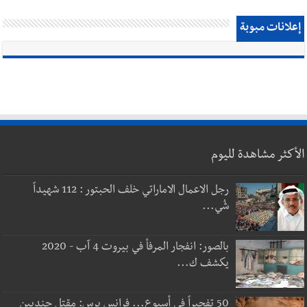
إعلانات مبوبة
الأكثر مشاهدة لليوم
رجل الاعمال الاماراتي خلف الحبتور : 112 شهيداً
شُي...
بالصور: انفجار المرفأ في بيروت 4 آب - 2020
يكشف ك...
50 تفجيراً في أسبوع... فرانس برس: مقتل جنديين