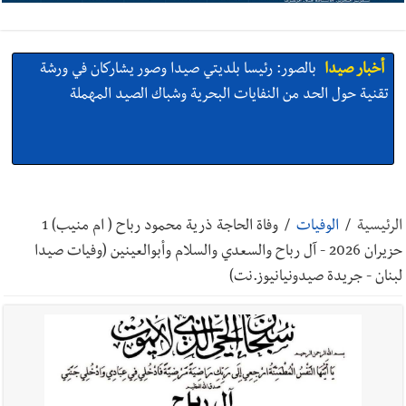
أخبار صيدا
بالصور: رئيسا بلديتي صيدا وصور يشاركان في ورشة
تقنية حول الحد من النفايات البحرية وشباك الصيد المهملة
أخبار صيدا
عمر مرجان يتصل برئيس النادي الرياضي مهنئا بإحراز
البطولة
الرئيسية
/
الوفيات
/
وفاة الحاجة ذرية محمود رباح ( ام منيب) 1
حزيران 2026 - آل رباح والسعدي والسلام وأبوالعينين (وفيات صيدا
لبنان - جريدة صيدونيانيوز.نت)
أخبار صيدا
مؤسسة مياه لبنان الجنوبي : انخفاض التغذية بالمياه
في صيدا نتيجة الانقطاع المتكرر لخط الخدمات الكهربائي
أخبار صيدا
مفرزة صيدا القضائية توقف ثلاثة أشخاص بجرائم