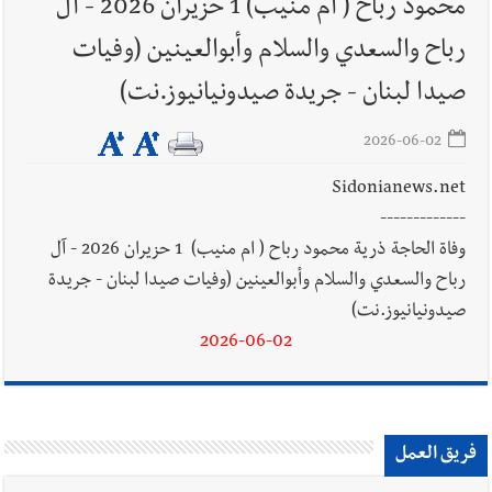
محمود رباح ( ام منيب) 1 حزيران 2026 - آل
أخبار لبنان
راتب النائب من 3 آلاف إلى 5 آلاف دولار شهرياً...
رباح والسعدي والسلام وأبوالعينين (وفيات
فكيف أقرّت الزيادة؟
صيدا لبنان - جريدة صيدونيانيوز.نت)
2026-06-02
أخبار لبنان
مواجهة مؤجّلة لنزاع طويل
Sidonianews.net
-------------
وفاة الحاجة ذرية محمود رباح ( ام منيب) 1 حزيران 2026 - آل
رباح والسعدي والسلام وأبوالعينين (وفيات صيدا لبنان - جريدة
العالم العربي
رجل الاعمال الاماراتي خلف الحبتور : 112 شهيداً
صيدونيانيوز.نت)
شُيّعوا في ‫غزة‬ بعد أن بقوا تحت الأنقاض منذ عام 2023: أيُعقل أن
2026-06-02
يبقى الشعب الفلسطيني يعيش كل هذا الألم؟ وإلى متى تستمر هذه
المعاناة التي تمزق القلوب والضمائر؟
أخبار العالم
الرئيس الأميركي ترامب يحذّر إيران من ضربة قوية...
فريق العمل
وإعلام إيراني: الاتّفاق مع عُمان مؤجّل ما دامت التهديدات مستمرّة