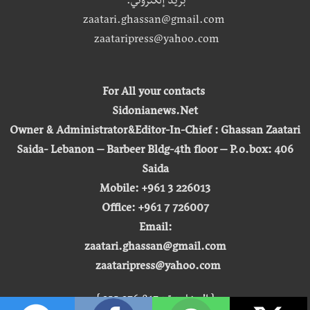
بريد إلكتروني:
zaatari.ghassan@gmail.com
zaataripress@yahoo.com
For All your contacts
Sidonianews.Net
Owner & Administrator&Editor-In-Chief : Ghassan Zaatari
Saida- Lebanon – Barbeer Bldg-4th floor – P.o.box: 406
Saida
Mobile: +961 3 226013
Office: +961 7 726007
Email:
zaatari.ghassan@gmail.com
zaataripress@yahoo.com
[ المشاهدة : 255,276,817 ]