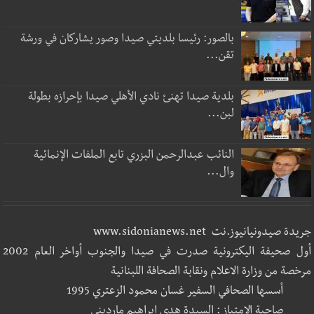
بالصور: رئيسا بلديتي صيدا وصور يشاركان في ورشة
تقن...
بلدية صيدا تهنئ نادي الأهلي صيدا بإحرازه بطولة
لبن...
النائب عبدالرحمن البزري تابع الملفات الإنمائية
وال...
جريدة صيدونيانيوز.نت www.sidonianews.net
أول صحيفة اليكترونية صدرت في صيدا والجنوب أواخر العام 2002
مرخصة من وزارة الاعلام ونقابة الصحافة اللبنانية
أسسها الصحافي السفير غسان محمود الزعتري 1995
صاحبة الإمتياز : السيدة هدى إبراهيم مارديني