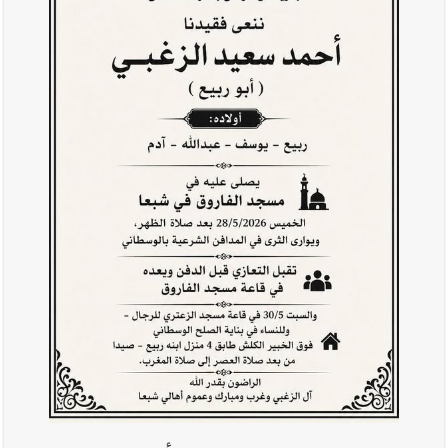
مأزوم!
أخبار صيدا
المهندس محمد دندشلي : صيدا 2027 : فلنجعلها قصة
يرويها لبنان تؤسس للمستقبل لا سنة نحتفل بها ثم نطويها
أخبار لبنان
الطقس غدا صيفي معتاد والحرارة ضمن معدلاتها
الموسمية
أخبار لبنان
إنفجار مرفأ أم إنفجار دولة؟... كيف نحمي لبنان؟