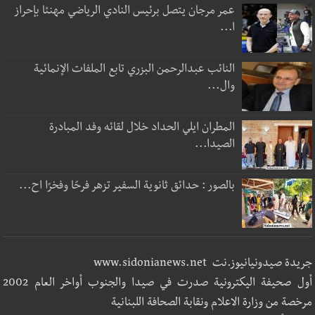
عمر مرجان يتصل برئيس النادي الرياضي مهنئا بإحراز
ا...
النائب عبدالرحمن البزري تابع الملفات الإنمائية
وال...
المطران ايلي الحداد خلال لقائه وفد المبادرة
الصيدا...
بالصور : حدائق ثانوية السفير تزهر فرحًا وفخرًا اح...
جريدة صيدونيانيوز.نت www.sidonianews.net
أول صحيفة اليكترونية صدرت في صيدا والجنوب أواخر العام 2002
مرخصة من وزارة الاعلام ونقابة الصحافة اللبنانية