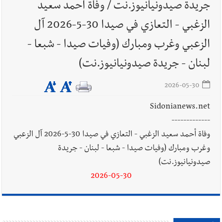
جريدة صيدونيانيوز.نت / وفاة أحمد سعيد
أخبار لبنان
راتب النائب من 3 آلاف إلى 5 آلاف دولار شهرياً...
الزغبي - التعازي في صيدا 30-5-2026 آل
فكيف أقرّت الزيادة؟
الزعبي وغرب ومبارك (وفيات صيدا - شبعا -
لبنان - جريدة صيدونيانيوز.نت)
أخبار لبنان
مواجهة مؤجّلة لنزاع طويل
2026-05-30
Sidonianews.net
-------------
وفاة أحمد سعيد الزغبي - التعازي في صيدا 30-5-2026 آل الزعبي
أخبار لبنان
اجتماعات روما : هذا ما أكدته مصادر مواكبة
وغرب ومبارك (وفيات صيدا - شبعا - لبنان - جريدة
للمفاوضات ... أيّ نتائج حاسمة؟
صيدونيانيوز.نت)
2026-05-30
العالم العربي
رجل الاعمال الاماراتي خلف الحبتور : 112 شهيداً
شُيّعوا في ‫غزة‬ بعد أن بقوا تحت الأنقاض منذ عام 2023: أيُعقل أن