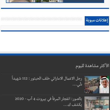
إعلانات مبوبة
الأكثر مشاهدة لليوم
رجل الاعمال الاماراتي خلف الحبتور : 112 شهيداً
شُي...
بالصور: انفجار المرفأ في بيروت 4 آب - 2020
يكشف ك...