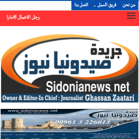
من نحن
فريق العمل
اتصل بنا
رجل الاعمال الاماراتي خلف الحبتور : 112 شهيداً شُيّعوا في ‫غزة‬ بعد أن بقوا تحت الأنقاض منذ عام 2023: أيُعقل أن يبقى الشعب الفلسطيني يعيش كل هذا الألم؟ وإلى متى تستمر هذه المعاناة التي تمزق القلوب والضمائر؟
×