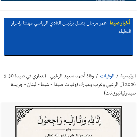
أخبار صيدا
عمر مرجان يتصل برئيس النادي الرياضي مهنئا بإحراز
البطولة
أخبار صيدا
مؤسسة مياه لبنان الجنوبي : انخفاض التغذية بالمياه
في صيدا نتيجة الانقطاع المتكرر لخط الخدمات الكهربائي
الرئيسية
/
الوفيات
/
وفاة أحمد سعيد الزغبي - التعازي في صيدا 30-5-
2026 آل الزعبي وغرب ومبارك (وفيات صيدا - شبعا - لبنان - جريدة
صيدونيانيوز.نت)
أخبار صيدا
مفرزة صيدا القضائية توقف ثلاثة أشخاص بجرائم
استدراج وابتزاز واعتداء جنسي على قاصر
أخبار صيدا
مرفأ صيدا.. إمكانيات كبيرة وعائدات ضخمة في واقع