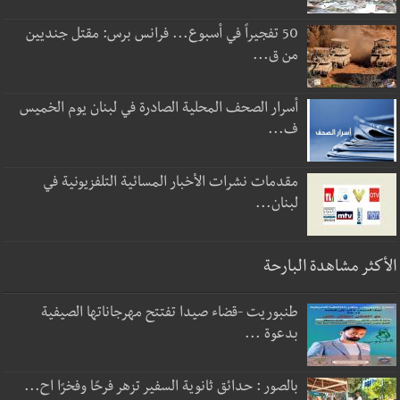
50 تفجيراً في أسبوع... فرانس برس: مقتل جنديين
من ق...
أسرار الصحف المحلية الصادرة في لبنان يوم الخميس
ف...
مقدمات نشرات الأخبار المسائية التلفزيونية في
لبنان...
الأكثر مشاهدة البارحة
طنبوريت -قضاء صيدا تفتتح مهرجاناتها الصيفية
بدعوة ...
بالصور : حدائق ثانوية السفير تزهر فرحًا وفخرًا اح...