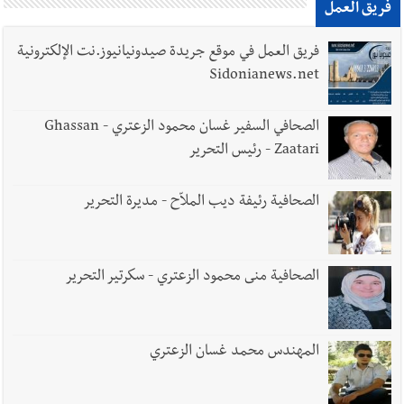
يبقى الشعب الفلسطيني يعيش كل هذا الألم؟ وإلى متى تستمر هذه
فريق العمل
المعاناة التي تمزق القلوب والضمائر؟
فريق العمل في موقع جريدة صيدونيانيوز.نت الإلكترونية
أخبار العالم
الرئيس الأميركي ترامب يحذّر إيران من ضربة قوية...
Sidonianews.net
وإعلام إيراني: الاتّفاق مع عُمان مؤجّل ما دامت التهديدات مستمرّة
الصحافي السفير غسان محمود الزعتري - Ghassan
Zaatari - رئيس التحرير
الصحافية رئيفة ديب الملاّح - مديرة التحرير
الصحافية منى محمود الزعتري - سكرتير التحرير
المهندس محمد غسان الزعتري