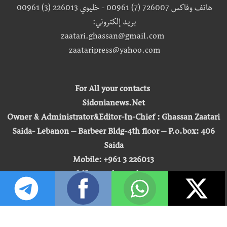
هاتف وفاكس 726007 (7) 00961 - خليوي 226013 (3) 00961
بريد إلكتروني:
zaatari.ghassan@gmail.com
zaataripress@yahoo.com
For All your contacts
Sidonianews.Net
Owner & Administrator&Editor-In-Chief : Ghassan Zaatari
Saida- Lebanon – Barbeer Bldg-4th floor – P.o.box: 406
Saida
Mobile: +961 3 226013
Office: +961 7 726007
Email:
zaatari.ghassan@gmail.com
zaataripress@yahoo.com