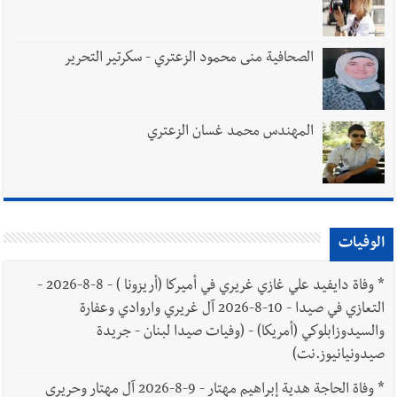
الصحافية منى محمود الزعتري - سكرتير التحرير
المهندس محمد غسان الزعتري
الوفيات
*
وفاة دايفيد علي غازي غريري في أميركا (أريزونا ) - 8-8-2026 -
التعازي في صيدا - 10-8-2026 آل غريري واروادي وعفارة
والسيدوزابلوكي (أمريكا) - (وفيات صيدا لبنان - جريدة
صيدونيانيوز.نت)
*
وفاة الحاجة هدية إبراهيم مهتار - 9-8-2026 آل مهتار وحريري