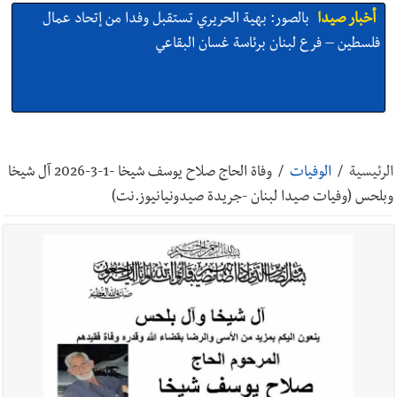
أخبار صيدا
بالصور: بهية الحريري تستقبل وفدا من إتحاد عمال
فلسطين – فرع لبنان برئاسة غسان البقاعي
أخبار صيدا
بالصور : من القلب إلى القلب : إنقاذ حياة طفلين في
مستشفى حمود الجامعي بصيدا بهبة إنسانية روتارية لعمليات قلب
الرئيسية
/
الوفيات
/
وفاة الحاج صلاح يوسف شيخا -1-3-2026 آل شيخا
الأطفال تكريماً لذكرى منير جبرعبر Gift of Life Lebanon
وبلحس (وفیات صيدا لبنان -جريدة صيدونيانيوز.نت)
أخبار صيدا
وفد المبادرة الصيداوية لرفع المظلومية زار النائب
الدكتورة غادة أيوب في منزلها
أخبار صيدا
بالصور: لأوّل مرّة ما منكون سوا… معرض أرشيفي خاص
تحية من صيدا إلى الفنان المبدع الراحل زياد الرحباني: |إحتفالية
تكريمية في مركز معروف سعد الثقافي برعاية شركة الروان