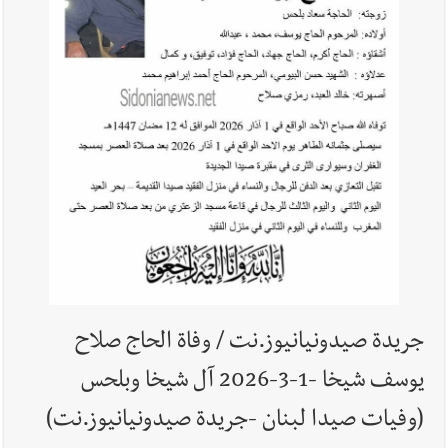
أخبار صيدا
إصابة شاب فلسطيني بطعنات سكين في مخيم عين
الحلوة - في منطقة صيدا وإنقاذه وإتهام إبن عمته ؟
أخبار لبنان
قراءات ومستجدات ومواقف في لبنان والمنطقة -
الإثنين 10-8-2026: إضراب في القطاع العام ؟ | هل يقاطع لبنان
جولة المفاوضات الثامنة؟ | موفد أميركي مهمّ إلى بيروت ؟ |
إسرائيل توسّع حربها على لبنان بالحرائق والتفجيرات؟
أخبار لبنان
أسرار الصحف المحلية الصادرة في لبنان ليوم الإثنين
10-8-2026
جريدة صيدونيانيوز.نت / وفاة الحاج صلاح
يوسف شيخا -1-3-2026 آل شيخا وبلحس
(وفیات صيدا لبنان -جريدة صيدونيانيوز.نت)
أخبار لبنان
مقدمات نشرات الأخبار المسائية في لبنان ليوم الأحد