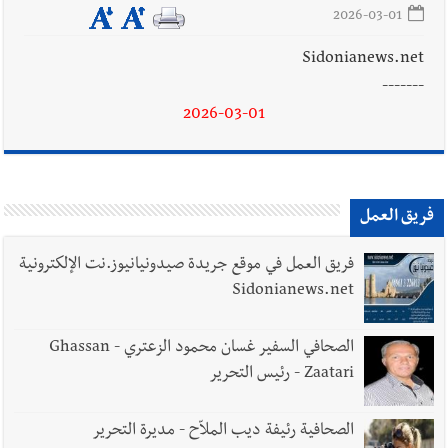
9-8-2026
2026-03-01
Sidonianews.net
-------
أخبار لبنان
المصلحة الوطنية لنهر الليطاني تمدّد مهلة تخفيض
2026-03-01
غرامات التأخير بنسبة 85% لمشتركي مشاريع الري حتى 28 كانون
الأول 2026
فريق العمل
أخبار لبنان
مقدمات نشرات الأخبار المسائية في لبنان ليوم السبت
8-8-2026
فريق العمل في موقع جريدة صيدونيانيوز.نت الإلكترونية
Sidonianews.net
الصحافي السفير غسان محمود الزعتري - Ghassan
Zaatari - رئيس التحرير
الصحافية رئيفة ديب الملاّح - مديرة التحرير