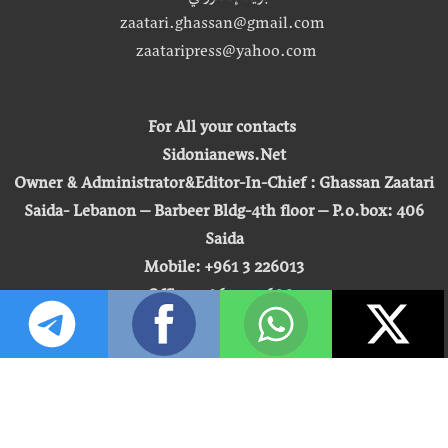
zaatari.ghassan@gmail.com
zaataripress@yahoo.com
For All your contacts
Sidonianews.Net
Owner & Administrator&Editor-In-Chief : Ghassan Zaatari
Saida- Lebanon – Barbeer Bldg-4th floor – P.o.box: 406
Saida
Mobile: +961 3 226013
Office: +961 7 726007
Email:
zaatari.ghassan@gmail.com
zaataripress@yahoo.com
[ المشاهدة : 255,360,849 ]