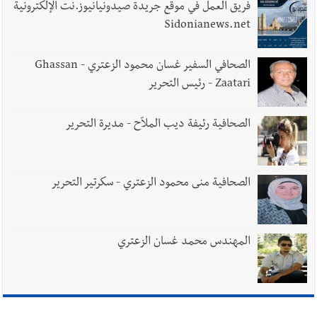
فريق العمل في موقع جريدة صيدونيانيوز.نت الإلكترونية
Sidonianews.net
الصحافي السفير غسان محمود الزعتري - Ghassan
Zaatari - رئيس التحرير
الصحافية رئيفة ديب الملاّح - مديرة التحرير
الصحافية منى محمود الزعتري - سكرتير التحرير
المهندس محمد غسان الزعتري