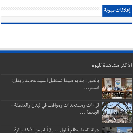
إعلانات مبوبة
الأكثر مشاهدة لليوم
بالصور : بلدية صيدا تستقبل السيد محمد زيدان:
استعر...
قراءات ومستجدات ومواقف في لبنان والمنطقة -
الجمعة ...
جولة ثامنة مطلع أيلول... و3 أيام من الأخذ والردّ