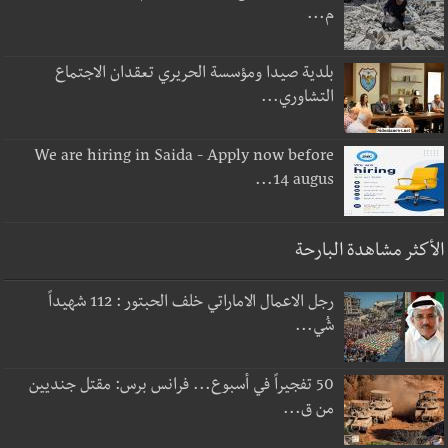
م...
بلدية صيدا ومؤسسة الحريري تعقدان الاجتماع
التشاوري...
We are hiring in Saida - Apply now before
14 augus...
الأكثر مشاهدة البارحة
رجل الاعمال الاماراتي خلف الحبتور : 112 شهيداً
شُي...
50 تفجيراً في أسبوع... فرانس برس: مقتل جنديين
من ق...