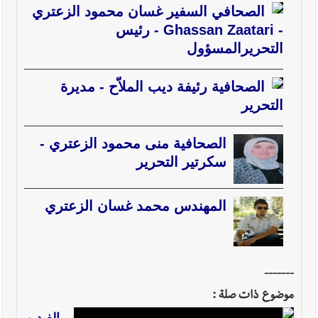
الصحافي السفير غسان محمود الزعتري
- Ghassan Zaatari - رئيس
أخبار صيدا
عمر مرجان يطلق أكاديمية نادي الحرية لكرة القدم
التحرير
المسؤول
الصحافية رئيفة ديب الملاّح - مديرة
التحرير
أخبار لبنان
قائد الجيش اللبناني العماد رودولف هيكل استقبل
الصحافية منى محمود الزعتري -
النائب أكرم شهيب الذي شدد على ضرورة التفاف جميع اللبنانيين
سكرتير التحرير
حول الجيش في هذه المرحلة الدقيقة
المهندس محمد غسان الزعتري
أخبار لبنان
مؤسسة مياه لبنان الجنوبي : جيش العدوالاسرائيلي
يستهدف فرق المؤسسة أثناء عملهم في عيتا الجبل
-------
موضوع ذات صلة :
أخبار لبنان
بهية الحريري تقدم بإسم الرئيس سعد الحريري التعازي
بالفيديو