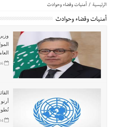
الرئيسية
/
أمنيات وقضاء وحوادث
أخبار صيدا
بالصور : بلدية صيدا تستقبل السيد محمد زي
أمنيات وقضاء وحوادث
أخبار صيدا
عمر مرجان يطلق أكاديمية نادي الحرية لكرة 
وزير
المول
أخبار لبنان
حراك ديبلوماسي للتجديد لـ اليونيفيل .. مسؤ
العام
06
أخبار لبنان
ليلة سقوط رياض سلامة... هل ننتظر الحقيق
أخبار لبنان
ثقوب في اقتراح قانون الإعلام
القائ
أرنو 
أخبار لبنان
هكذا خبأت إسرائيل شيطان التفاصيل !
تُطو
04
أخبار لبنان