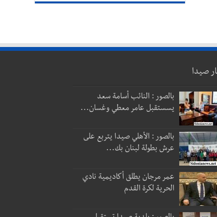
ار صيدا
بالصور : النائب أسامة سعد
يسستقبل عامر معطي وغسان...
بالصور : الأهلي صيدا يتربع على
عرش بطولة لبنان بك...
عمر مرجان يطلق أكاديمية نادي
الحرية لكرة القدم