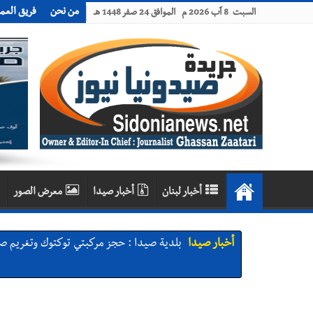
من نحن
فريق العم
السبت 8 آب 2026 م الموافق 24 صفر 1448 هـ
أخبار لبنان
أخبار صيدا
معرض الصور
أخبار صيدا
We are hiring in Saida - Apply now before 14 august ...مطلوب موظفة للعمل في الأك
أخبار صيدا
بلدية صيدا ومؤسسة الحريري تعقدان الاجتم