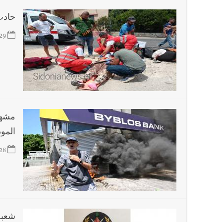
حادث
29
مشهد
المو
28
شعبة