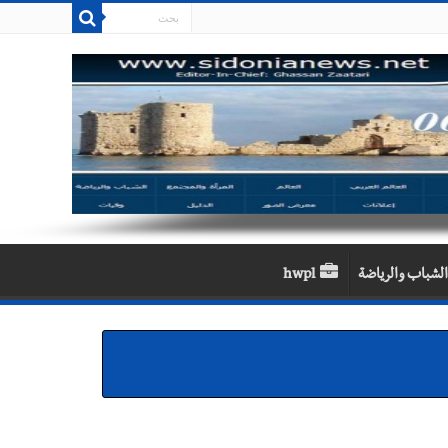
الشباب والرياضة
hwpl