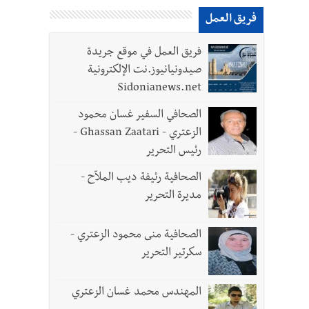
فريق العمل
لقديمة
فريق العمل في موقع جريدة
صيدونيانيوز.نت الإلكترونية
Sidonianews.net
الصحافي السفير غسان محمود
الزعتري - Ghassan Zaatari -
رئيس التحرير
الصحافية رئيفة ديب الملاّح -
مديرة التحرير
الصحافية منى محمود الزعتري -
سكرتير التحرير
المهندس محمد غسان الزعتري
 تعيينات ورد 4 قوانين وزيادات الغلاء| الرئيس عون شدد على تفهم ترامب واردوغان لوضع لبنان وكشف عن