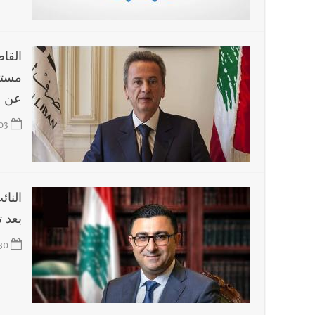
مؤتمر اقتصادي يتم العمل عليه في واشنطن
أخبار صيدا
بلدية صيدا : حجز مركبتي توكتوك وتغريم ص
القا
مستش
عن ا
03
النا
بعد 
30