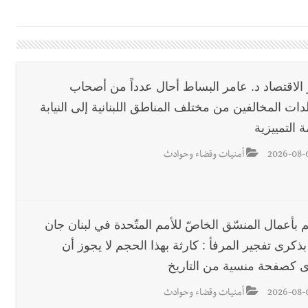
دان: استعراض شامل لمشاريع وتأكيدٌ على حماية القيمة التراثية للمدينة ا
القدم
 الاقتصاد د. عامر البساط أحال عدداً من أصحاب
دات المخالفين من مختلف المناطق اللبنانية إلى النيابة
ول غربي يُحذّر من الفراغ !
ة التمييزية
2026-08-
أمنيات وقضاء وحوادث
ة؟
م بأعمال المنسّق الخاصّ للأمم المتّحدة في لبنان جان
بذكرى تفجير المرفأ : كارثة بهذا الحجم لا يجوز أن
ى كصفحة منسية من التاريخ
2026-08-
أمنيات وقضاء وحوادث
بالتفاصيل : جلسة لمجلس الوزراء في قصر بعبدا الوقائع والمقررات :