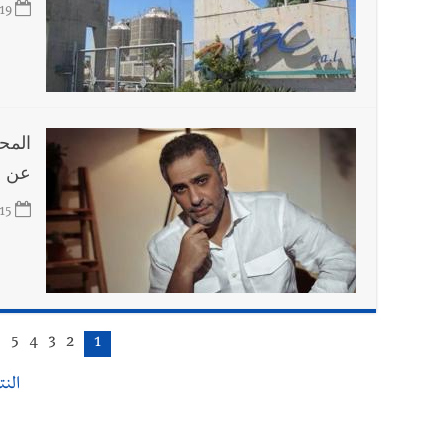
19
المح
عن ا
15
6
5
4
3
2
1
النتائ