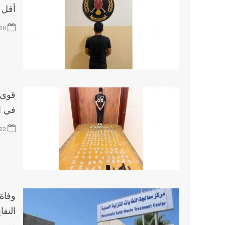
أقل من 
28
قوى 
في ا
22
وفاة
النفا