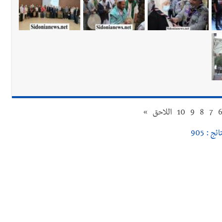
اديمية الدولية لبناء القدرات -صيدا
7
8
9
10
اللاحق
»
ائج : 905