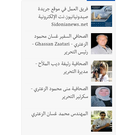
فريق العمل في موقع جريدة
صيدونيانيوز.نت الإلكترونية
Sidonianews.net
 تعيينات ورد 4 قوانين وزيادات الغلاء| الرئيس عون شدد على تفهم ترامب واردوغان لوضع لبنان وكشف عن
الصحافي السفير غسان محمود
الزعتري - Ghassan Zaatari -
رئيس التحرير
الصحافية رئيفة ديب الملاّح -
لثلاث تضرب المسار التفاوضي واتفاق مكة على طاولة الإقليم؟ | استهداف الجيش اللبناني
مديرة التحرير
الصحافية منى محمود الزعتري -
سكرتير التحرير
المهندس محمد غسان الزعتري