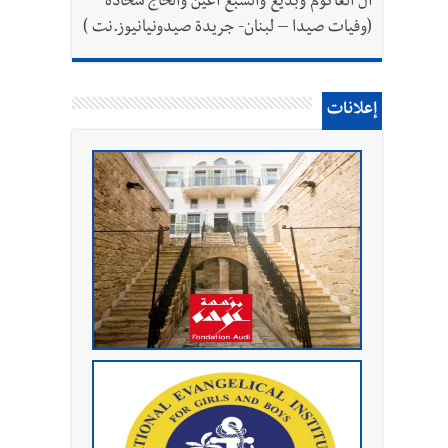
آل العاكوم وبديع والسبع أعين والحاج شحادة
(وفيات صيدا – لبنان- جريدة صيدونيانيوز.نت )
إعلانات