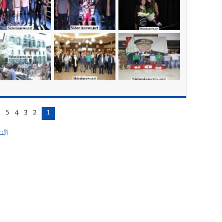
أخبار صيدا
We are hiring in Saida - Apply now before 14 august ...مطلوب موظفة للعمل في الأك
6
5
4
3
2
1
النت