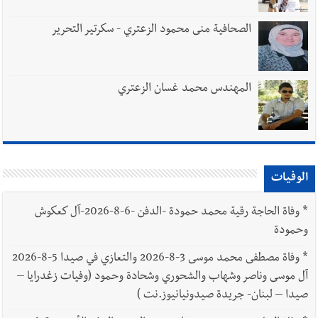
الصحافية منى محمود الزعتري - سكرتير التحرير
المهندس محمد غسان الزعتري
الوفيات
*
وفاة الحاجة رقية محمد حمودة -الدفن -6-8-2026-آل كعكوش
وحمودة
*
وفاة مصطفى محمد موسى 3-8-2026 والتعازي في صيدا 5-8-2026
آل موسى وناصر وشهاب والشحوري وشحادة وحمود (وفيات زغدرايا –
صيدا – لبنان- جريدة صيدونيانيوز.نت )