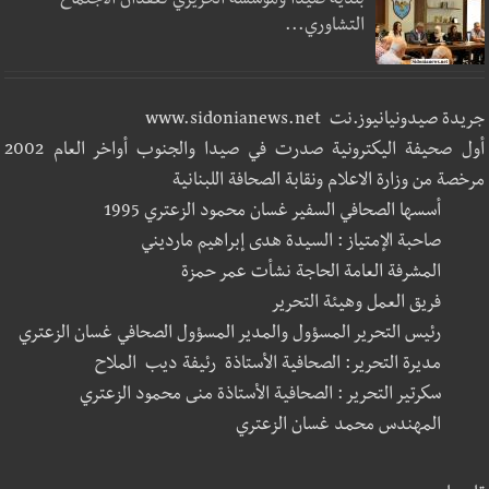
بلدية صيدا ومؤسسة الحريري تعقدان الاجتماع
التشاوري...
جريدة صيدونيانيوز.نت www.sidonianews.net
أول صحيفة اليكترونية صدرت في صيدا والجنوب أواخر العام 2002
مرخصة من وزارة الاعلام ونقابة الصحافة اللبنانية
أسسها الصحافي السفير غسان محمود الزعتري 1995
صاحبة الإمتياز : السيدة هدى إبراهيم مارديني
المشرفة العامة الحاجة نشأت عمر حمزة
فريق العمل وهيئة التحرير
رئيس التحرير المسؤول والمدير المسؤول الصحافي غسان الزعتري
مديرة التحرير: الصحافية الأستاذة رئيفة ديب الملاح
سكرتير التحرير : الصحافية الأستاذة منى محمود الزعتري
المهندس محمد غسان الزعتري