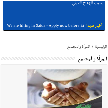
أخبار صيدا
We are hiring in Saida - Apply now before 14
august ...مطلوب موظفة للعمل في الأكاديمية الدولية لبناء
القدرات -صيدا
أخبار صيدا
بلدية صيدا ومؤسسة الحريري تعقدان الاجتماع
التشاوري الأول للمرصد الحضري
الرئيسية
/
المرأة والمجتمع
المرأة والمجتمع
أخبار صيدا
بالصور : بلدية صيدا تستقبل السيد محمد زيدان:
استعراض شامل لمشاريع وتأكيدٌ على حماية القيمة التراثية للمدينة
القديمة
أخبار صيدا
عمر مرجان يطلق أكاديمية نادي الحرية لكرة القدم