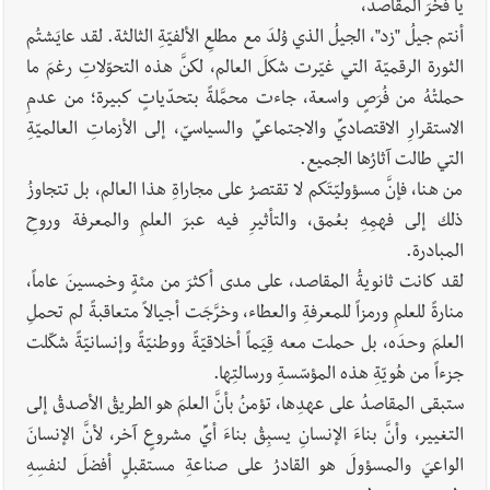
يا فخرَ المقاصد،
أنتم جيلُ "زد"، الجيلُ الذي وُلِدَ مع مطلعِ الألفيّةِ الثالثة. لقد عايَشتُم
الثورة الرقميّة التي غيّرت شكلَ العالم، لكنَّ هذه التحوّلاتِ رغمَ ما
حملتْهُ من فُرَصٍ واسعة، جاءت محمَّلةً بتحدّياتٍ كبيرة؛ من عدمِ
الاستقرارِ الاقتصاديِّ والاجتماعيِّ والسياسيّ، إلى الأزماتِ العالميّةِ
التي طالت آثارُها الجميع.
من هنا، فإنَّ مسؤوليّتَكم لا تقتصرُ على مجاراةِ هذا العالم، بل تتجاوزُ
ذلك إلى فهمِهِ بعُمق، والتأثيرِ فيه عبرَ العلمِ والمعرفة وروحِ
المبادرة.
لقد كانت ثانويةُ المقاصد، على مدى أكثرَ من مئةٍ وخمسينَ عاماً،
منارةً للعلمِ ورمزاً للمعرفةِ والعطاء، وخرَّجَت أجيالاً متعاقبةً لم تحملِ
العلمَ وحدَه، بل حملت معه قِيَماً أخلاقيّةً ووطنيّةً وإنسانيّةً شكّلت
جزءاً من هُويّةِ هذه المؤسّسةِ ورسالتِها.
ستبقى المقاصدُ على عهدِها، تؤمنُ بأنَّ العلمَ هو الطريقُ الأصدقُ إلى
التغيير، وأنَّ بناءَ الإنسانِ يسبِقُ بناءَ أيِّ مشروعٍ آخر، لأنَّ الإنسانَ
الواعيَ والمسؤولَ هو القادرُ على صناعةِ مستقبلٍ أفضلَ لنفسِهِ