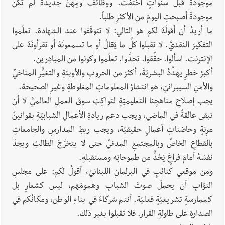
موجودةً قبلَ سنواتٍ اختفت. ووظائفُ ومِهَنٌ جديدةٌ لم تكن
موجودةً أصبحتِ اليومَ من الأكثرِ طلباً.
ما أريدُ أن أقولَهُ لكم هو التالي: لا تتوقّفوا عند الشهادة. تعلّموا
التفكيرَ النقديَّ. لا تقبلوا كلَّ ما يُقالُ أو ما تسمعونَهُ أو تقرأونَهُ على
الإنترنت. اسألوا. حقِّقوا. تحدَّوا. تعلّموا وكونوا من المبادِرين.
أكبرُ خطرٍ يهدِّدُ البشريّةَ، أكثرَ من الحروبِ والأوبئةِ والتغيُّرِ المناخيِّ
والأمنِ السيبرانيّ، هو انتشارُ المعلوماتِ المغلوطةِ وغيرِ الصحيحة.
يجب إصلاحِ مناهجِنا التعليميّةِ لتواكِبَ سوقَ العملِ العالميَّ لا أن
تبقى عالقةً في الماضي، ويجب دعم ريادةِ الأعمالِ الشبابيّةِ بقوانينَ
مرِنةٍ وحاضناتِ أعمالٍ حقيقيّة، ويجب ربطِ المدارسِ والجامعاتِ
بالقطاعِ الخاصِّ وبالمجتمعِ المدنيِّ حتى لا يتخرَّجَ الطالبُ ويجدَ
نفسَهُ أمامَ فراغٍ يَحُدُّ من طموحاتِه ومستقبلهِ.
ومن موقعي كنائبٍ في البرلمانِ اللبنانيّ، أقولُ لكم: على مجلسِ
النوّابِ أن يحملَ صوتَ الشبابِ وهمومَهم، ليس كشعارٍ بل
كممارسةٍ تشريعيّةٍ فعليّة. أنتم شركاءُ في بناءِ الوطن، ومكانُكم في
الصدارةِ على طاولةِ القرار. فلا تقبلوا بغير ذلك.