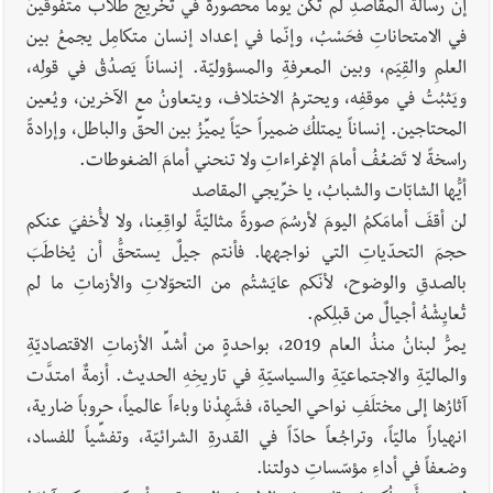
إنَّ رسالةَ المقاصدِ لم تكن يوماً محصورة في تخريج طلاّب متفوِّقينَ
في الامتحاناتِ فحَسْبُ، وإنّما في إعداد إنسان متكامِل يجمعُ بين
العلمِ والقِيَم، وبين المعرفةِ والمسؤوليّة. إنساناً يَصدُقُ في قولِه،
ويَثبُتُ في موقفِه، ويحترمُ الاختلاف، ويتعاونُ مع الآخرين، ويُعين
المحتاجين. إنساناً يمتلكُ ضميراً حيّاً يميِّزُ بين الحقِّ والباطل، وإرادةً
راسخةً لا تَضعُفُ أمامَ الإغراءاتِ ولا تنحني أمامَ الضغوطات.
أيُّها الشابّات والشبابُ، يا خرِّيجي المقاصد
لن أقفَ أمامَكمُ اليومَ لأرسُمَ صورةً مثاليّةً لواقِعِنا، ولا لأُخفيَ عنكم
حجمَ التحدّياتِ التي نواجهها. فأنتم جيلٌ يستحقُّ أن يُخاطَبَ
بالصدقِ والوضوح، لأنّكم عايَشتُم من التحوّلاتِ والأزماتِ ما لم
تُعايِشْهُ أجيالٌ من قبلِكم.
يمرُّ لبنانُ منذُ العام 2019، بواحدةٍ من أشدِّ الأزماتِ الاقتصاديّةِ
والماليّةِ والاجتماعيّةِ والسياسيّةِ في تاريخِهِ الحديث. أزمةٌ امتدَّت
آثارُها إلى مختلَفِ نواحي الحياة، فشَهِدْنا وباءاً عالمياً، حروباً ضارية،
انهياراً ماليّاً، وتراجُعاً حادّاً في القدرةِ الشرائيّة، وتفشِّياً للفساد،
وضعفاً في أداءِ مؤسّساتِ دولتنا.