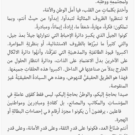
ولمجتمعِهِ ووطنِه.
وأختمُ بكلماتٍ من القلب، فيا أملَ الوطنِ والأمّة،
لا تنتظروا الظروفَ المثاليّةَ لتبدأوا. إبدأوا من حيثُ أنتم، وبما
تملكون: فكرةً، مهارةً، شغفاً ما، إرادةً، إيماناً، ومبادرةً.
كونوا الجيلَ الذي يكسِرُ دائرةَ الإحباطِ التي نتوارثها جيلاً بعدَ جيل،
والتي كثيراً ما نبرِّرُها بالظروف الاستثنائية، أو بنظريّةِ المؤامرة.
اكسِروا قيودَ الطائفيّةِ والمذهبيّةِ التي تفرِّقُنا، وأنهُوا دائرةَ الاتّكالِ
على الآخرينَ بدلَ الاعتمادِ على الذات، ودائرةَ انتظارِ الحلولِ من
الخارجِ بدلاً من صناعتِها في الداخل. اكسِروا هذه الحلقاتِ جميعَها.
فهذا هو الطريقُ الحقيقيُّ للنهوض، وهذه هي السيادةُ الحقيقيّةُ غيرُ
المنقوصة.
صيدا بحاجةٍ إليكم، والوطنُ بحاجةٍ إليكم، ليس فقط كقوًى عاملةٍ في
المؤسّساتِ والمكاتبِ والمصانع، بل كقادةٍ ومبادِرينَ ومواطنينَ
فاعلين، يرفضونَ أن يكونوا مجرّدَ أرقامٍ في إحصاءاتِ البطالةِ أو
الهجرة.
أنتم صُنّاعُ الغد، فكونوا على قدرِ الثقة، وعلى قدرِ الأمانة، وعلى قدرِ