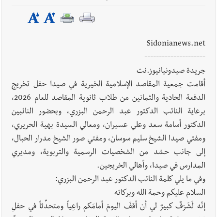
والمقررات : تعيينات ورد 4 قوانين وزيادات الغلاء| الرئيس عون
شدد على تفهم ترامب واردوغان لوضع لبنان وكشف عن مؤتمر
اقتصادي يتم العمل عليه في واشنطن
Sidonianews.net
أخبار لبنان
مفكرة النشاطات الرسمية المقررة في لبنان ليوم السبت
---------------------
8-8-2026
جريدة صيدونيانيوز.نت
أقامت جمعية المقاصد الإسلامية الخيرية في صيدا حفل تخريج
الدفعة الحادية والثمانين من طلاب ثانوية المقاصد للعام 2026،
أخبار صيدا
بلدية صيدا : حجز مركبتي توكتوك وتغريم صاحبهما
برعاية النائب الدكتور عبد الرحمن البزري، وبحضور النائبين
بسبب الإزعاج الصوتي
الدكتور أسامة سعد وعلي عسيران، ومعالي السيدة بهية الحريري،
ومفتي صيدا الشيخ سليم سوسان، ومفتي صور الشيخ مدرار الحبال،
إلى جانب حشد من الشخصيات الرسمية والتربوية، ومديري
المدارس في صيدا، وأهالي الخريجين.
وفي ما يلي كلمة النائب الدكتور عبد الرحمن البزري:
السلام عليكم وحمة الله وبركاته
إنّه لَشَرَفٌ كبيرٌ لي أن أقفَ اليومَ أمامَكم راعِياً ومتحدِّثاً في حفلِ