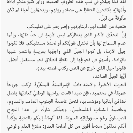
لقد نشأَ جيلُكم في قلبِ هذه الظروفِ الصعبة، ورأى كثيرٌ منكم آباءَهُ
وأمّهاتِهِ يكافحونَ للحفاظِ على مصادرِ رزقِهم، ويتحمّلونَ أعباءً لم تكن
مألوفةً من قبلُ.
فتحية من القلب لهم، لمثابرتهم وإصرارهم على تعليمكم.
إنَّ التحدّيَ الأكبرَ الذي ينتظركم ليسَ الأزمةِ في حدِّ ذاتِها، وإنّما
عدم السماح لها بأن تختزِلَ هُويَّتَكم أو تحدِّدَ مستقبلَكم. فلا تكونوا
جيلَ الأزمة، بل كونوا الجيلَ الذي واجهَها بعزيمةٍ وانتصرَ عليها
بالإرادة، وأسهمَ في تحويلِها إلى نقطةِ انطلاقٍ نحوَ مستقبلٍ أفضل.
فكونوا جيلَ الذي خرج عن النص وكتب قصته بيدهِ.
أيُّها الجيلُ الصاعد،
الحربُ الأخيرةُ والاعتداءاتُ الإسرائيليّةُ المتكرِّرةُ تركت جروحاً
عميقةً في مجتمعِنا، فإن صيدا قامت بواجبِها الوطنيِّ كعادتِها بفضلِ
تضامُنِ أبنائِها ومؤسّساتِها، فنحنُ عاصمةُ الجنوبِ الصامدِ والمقاوِم،
وعاصمةُ الشتاتِ الفلسطينيِّ. وجيلُكم شاركَ في هذا النجاحِ
الصيداويِّ رغمَ مسؤوليّاتِهِ العلميّة. لذا أتوجّهُ إليكم بالتحيّةِ مؤكِّداً
أنّكم تملكونَ سلاحاً أقوى من كلِّ أسلحةِ العدوّ: سلاحَ العلمِ والوعيِ