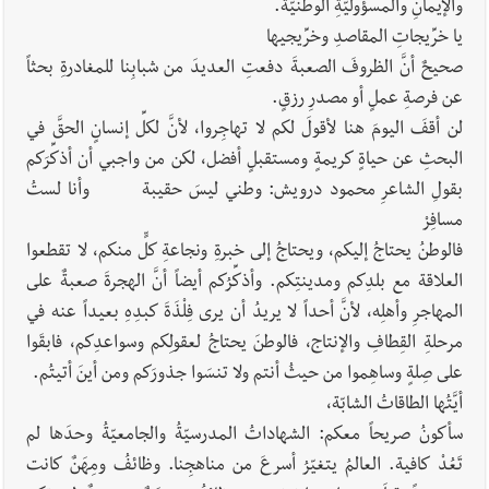
والإيمانِ والمسؤوليّةِ الوطنيّة.
يا خرِّيجاتِ المقاصدِ وخرِّيجيها
صحيحٌ أنَّ الظروفَ الصعبةَ دفعتِ العديدَ من شبابِنا للمغادرةِ بحثاً
عن فرصةِ عملٍ أو مصدرِ رزقٍ.
لن أقفَ اليومَ هنا لأقولَ لكم لا تهاجِروا، لأنَّ لكلِّ إنسانٍ الحقَّ في
البحثِ عن حياةٍ كريمةٍ ومستقبلٍ أفضل، لكن من واجبي أن أذكِّرَكم
بقولِ الشاعرِ محمود درويش: وطني ليسَ حقيبة وأنا لستُ
مسافِرْ
فالوطنُ يحتاجُ إليكم، ويحتاجُ إلى خبرةِ ونجاعةِ كلٍّ منكم، لا تقطعوا
العلاقة مع بلدِكم ومدينتِكم. وأذكِّرُكم أيضاً أنَّ الهجرةَ صعبةٌ على
المهاجرِ وأهلِه، لأنَّ أحداً لا يريدُ أن يرى فِلْذَةَ كبدِهِ بعيداً عنه في
مرحلةِ القِطافِ والإنتاج، فالوطنَ يحتاجُ لعقولِكم وسواعدِكم، فابقَوا
على صِلةٍ وساهِموا من حيثُ أنتم ولا تنسَوا جذورَكم ومن أينَ أتيتُم.
أيَّتُها الطاقاتُ الشابّة،
سأكونُ صريحاً معكم: الشهاداتُ المدرسيّةُ والجامعيّةُ وحدَها لم
تَعُدْ كافية. العالمُ يتغيّرُ أسرعَ من مناهجِنا. وظائفُ ومِهَنٌ كانت