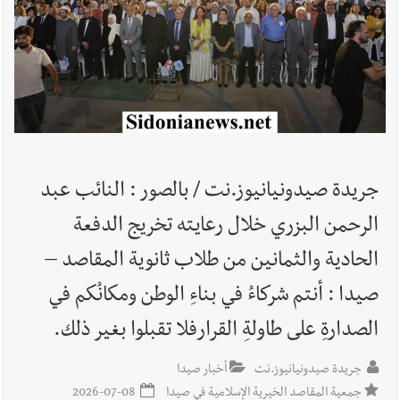
أخبار لبنان
ليلة سقوط رياض سلامة... هل ننتظر الحقيقة؟
أخبار لبنان
ثقوب في اقتراح قانون الإعلام
جريدة صيدونيانيوز.نت / بالصور : النائب عبد
الرحمن البزري خلال رعايته تخريج الدفعة
الحادية والثمانين من طلاب ثانوية المقاصد –
أخبار لبنان
هكذا خبأت إسرائيل شيطان التفاصيل !
صيدا : أنتم شركاءُ في بناءِ الوطن ومكانُكم في
الصدارةِ على طاولةِ القرارفلا تقبلوا بغير ذلك.
جريدة صيدونيانيوز.نت
أخبار صيدا
أخبار لبنان
بالتفاصيل : جلسة لمجلس الوزراء في قصر بعبدا الوقائع
جمعية المقاصد الخيرية الإسلامية في صيدا
2026-07-08