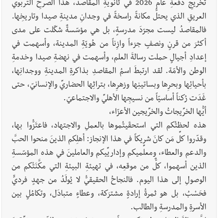
تخريجِ دفعةِ عام 2026 في ثانويةِ المقاصد، هذا الصرحِ التربويِّ
العريقِ الذي يحتلُّ مكانةً راسخةً في وجدانِ مدينةِ صيدا وتاريخِها.
فالمقاصدُ ليست مجرّدَ مدرسةٍ، بل هي مؤسّسةٌ شكّلت على مدى
أكثرَ من قرنٍ ونصفٍ جزءاً وازِناً من هُويّةِ المدينة، وأسهمت في
إعدادِ أجيالٍ حملت رسالةَ العلم، وأسهمت في نهضةِ صيدا وخدمةِ
الوطن والأمّة. لقد ارتبطَ اسمُ المقاصدِ بذاكرةِ المدينةِ ووجدانِها،
بأحيائِها وبحرِها وبساتينِها وزهرِها، بتراثِها الحضاريِّ والإنسانيّ، حتى
غَدَت رُكناً أساسيّاً من نسيجِها الأهليِّ والاجتماعيّ.
أيُّها الخرِّيجاتُ والخرِّيجين الأعزّاء،
هذه لحظتُكم التي استحقَيتُموها بالعملِ والاجتهاد، فاعتَزُّوا بها،
وقدّروا كلِّ مَن كانَ شريكاً في هذا الإنجاز: أهلِكم الذينَ منحوا الحبَّ
والدعم والعطاء، ومعلِّميكم وإداريِّيكم والعاملينَ في هذه المؤسّسةِ
الذين أسهموا، كلٌّ من موقعِه، في تهيئةِ البيئةِ التي مكَّنَتْكم من
الوصولِ إلى هذا اليوم. فالنجاحُ الحقيقيُّ لا يُولَدُ من جهدٍ فرديٍّ
فحَسْبُ، بل هو ثمرةُ إرادةٍ مشترَكة، وعطاءٍ متبادَل، وتكامُلٍ بين
الأسرةِ والمدرسةِ والطالب.