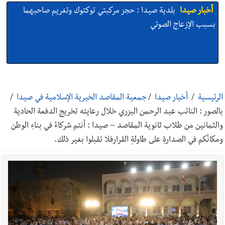
أخبار صيدا
We are hiring in Saida - Apply now before 14
august ...مطلوب موظفة للعمل في الأكاديمية الدولية لبناء
القدرات -صيدا
أخبار صيدا
بلدية صيدا ومؤسسة الحريري تعقدان الاجتماع
التشاوري الأول للمرصد الحضري
الرئيسية
/
أخبار صيدا
/
جمعية المقاصد الخيرية الإسلامية في صيدا
/
بالصور : النائب عبد الرحمن البزري خلال رعايته تخريج الدفعة الحادية
والثمانين من طلاب ثانوية المقاصد – صيدا : أنتم شركاءُ في بناءِ الوطن
أخبار صيدا
بالصور : بلدية صيدا تستقبل السيد محمد زيدان:
ومكانُكم في الصدارةِ على طاولةِ القرارفلا تقبلوا بغير ذلك.
استعراض شامل لمشاريع وتأكيدٌ على حماية القيمة التراثية للمدينة
القديمة
أخبار صيدا
عمر مرجان يطلق أكاديمية نادي الحرية لكرة القدم