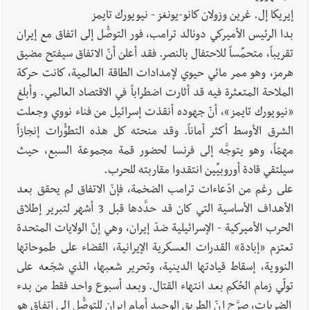
إيريكا إل. غرين وزولان كانو-يونغز - نيويورك تايمز
بدا الرئيس الأميركي دونالد ترامب، فور التوصُّل إلى اتفاق مع إيران
تقريباً، متحمِّساً للاحتفال بالنصر. فقد أعلن أنّ الاتفاق سيفتح مضيق
أخبار لبنان
هكذا خبأت إسرائيل شيطان التفاصيل !
هرمز، وهو ممر مائي حيوي لإمدادات الطاقة العالمية، كانت حركة
الملاحة المتعثرة فيه قد أثارت اضطراباً في الاقتصاد العالمي. وأبلغ
«نيويورك تايمز»، أنّ جهوده أنقذت إسرائيل من فناء نووي وجعلت
الشرق الأوسط أكثر أماناً. وقد منحته كل هذه التطوُّرات إنجازاً
مهمّاً، وهو يتوجَّه إلى فرنسا لحضور قمة مجموعة السبع، حيث
أخبار لبنان
بالتفاصيل : جلسة لمجلس الوزراء في قصر بعبدا الوقائع
سيلتقي قادة أوروبيِّين انتقدوا مقاربته للحرب.
والمقررات : تعيينات ورد 4 قوانين وزيادات الغلاء| الرئيس عون
على رغم من ادّعاءات ترامب الضخمة، فإنّ الاتفاق لم يحقق بعد
شدد على تفهم ترامب واردوغان لوضع لبنان وكشف عن مؤتمر
الأهداف الأساسية التي كان قد حدَّدها قبل 3 أشهر لتبرير إطلاق
اقتصادي يتم العمل عليه في واشنطن
الحرب الأميركية - الإسرائيلية ضدّ إيران، وهي إنّ الولايات المتحدة
تعتزم «إبادة» القدرات العسكرية الإيرانية، القضاء على طموحاتها
النووية، إسقاط قيادتها الدينية، وتحرير شعبها، الذي شجّعه على
تولّي زمام الحُكم بعد انتهاء القتال. وبعد أسبوع واحد فقط من بدء
الضربات، صرَّح إنّ الطريق الوحيد أمام إيران للتوصُّل إلى اتفاق هو