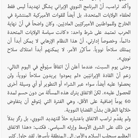
وأكّد ترامب، أنّ البرنامج النووي الإيراني يشكّل تهديداً ليس فقط
لحلفاء الولايات المتحدة، بل أيضاً للقوات الأميركية المنتشرة في
الخارج وللمواطنين الأميركيّين العاديّين. وكان واضحاً في أنّ نهاية
الحرب تعتمد على شرط واحد: «كانت سياسة الولايات المتحدة
دائماً، وخصوصاً إدارتي، أنّ هذا النظام الإرهابي لا يمكن أبداً أن
يمتلك سلاحاً نووياً. سأكرِّر الأمر. لا يمكنهم أبداً امتلاك سلاح
نووي».
وحتى يوم السبت، عندما أعلن أنّ اتفاقاً سيُوقّع في اليوم التالي،
زعم أنّ القادة الإيرانيّين «لم يعودوا يريدون سلاحاً نووياً، ولن
يحصلوا عليه أيضاً، سواء عبر الشراء أو التطوير أو أي وسيلة أخرى
للحصول عليه». لكنّ الاتفاق يترك هذه المسألة من دون حسم لمدة
60 يوماً إضافية على الأقل، وهي الفترة التي يُتوقع أن يتفاوض
خلالها الطرفان بشأن القضايا النووية.
ولم يقدِّم ترامب الاتفاق باعتباره حلاً للتهديد النووي، بل ركّز بدلاً
من ذلك على الشرق الأوسط وإرثه السياسي. فكتب: «هذا الاتفاق
العظيم سيجلب السلام والأمن إلى المنطقة بأسرها. لقد حاول كثير