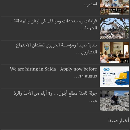
استعر...
قراءات ومستجدات ومواقف في لبنان والمنطقة -
الجمعة ...
بلدية صيدا ومؤسسة الحريري تعقدان الاجتماع
التشاوري...
We are hiring in Saida - Apply now before
14 augus...
جولة ثامنة مطلع أيلول... و3 أيام من الأخذ والردّ
م...
أخبار صيدا