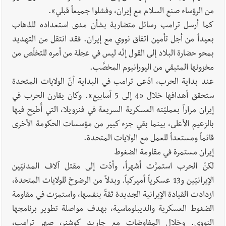
من الرؤساء صنع السلام مع إيران، وفشلوا جميعاً قبلي».
كما أرسل ترامب رسائل متضاربة بشأن مدى استعداده للذهاب
بعيداً من أجل تأمين اتفاق نووي مع إيران. فقد انتقل من التهديد
بمحو حضارة البلاد إلى القول إنّه ليس في عجلة من أمره للتخلّص من
مخزونها المتبقي من اليورانيوم المخصَّب.
عند بداية الحرب، ادّعى ترامب في البداية أنّ الولايات المتحدة
ستحقق أهدافها خلال «4 إلى 5 أسابيع». وكان يقارن الحرب في
إيران مراراً بعمليّته العسكرية السريعة في فنزويلا، التي أُطيح فيها
بالزعيم الأعلى، بينما بقي جزء كبير من مؤسسات الحكومة الأخرى
قائماً ومستعداً للعمل مع الولايات المتحدة.
إيران مستمرة في مقاومة الضغوط
لكنّ الحرب استمرَّت أشهراً، وأدّت إلى مقتل آلاف المدنيّين
الإيرانيّين و13 عسكرياً أميركياً. وبدلاً من الرضوخ للولايات المتحدة،
ازدادت القيادة الإيرانية الجديدة ثقةً بنفسها، واستمرّت في مقاومة
الضغوط العسكرية والديبلوماسية، بهدف مواصلة تطوير برنامجها
النووي. وخلال المفاوضات مع جاريد كوشنر، صهر ترامب،