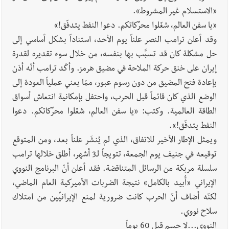
«الاستسلام غير المشروط».
«يا سفن العالم، شغّلوا محرِّكاتكم. دعوا النفط يتدفّق!»
وقد أعلن ترامب النصر علناً يوم الأحد، استناداً بشكل أساسي إلى
حل مشكلة كان قد تسبَّب بها بنفسه، من خلال سوء تقديره لقدرة
إيران على خنق حركة الملاحة في مضيق هرمز. وأكّد ترامب أنّه أذن
بإعادة فتح المضيق من دون رسوم عبور، ممّا يعني عملياً العودة إلى
الوضع الذي كان قائماً قبل الحرب، واحتفل بإمكانية انتعاش أسواق
الطاقة العالمية. وكتب: «يا سفن العالم، شغّلوا محرِّكاتكم. دعوا
النفط يتدفّق!».
ويمثل الإطار الأخير للاتفاق، الذي لم يُنشَر علناً بعد، ومن المتوقع
توقيعه في جنيف يوم الجمعة، تتويجاً لـ3 أشهر، أطلق خلالها ترامب
سلسلة مربكة من الرسائل المتناقضة. فقد أعلن أنّ البرنامج النووي
الإيراني «أُبيد بالكامل» نتيجة الضربات الأميركية العام الماضي،
لكنّه أضاف أنّ الحرب كانت ضرورية لمنع الإيرانيِّين من امتلاك
سلاح نووي.
النووي...لا حسم قبل 60 يوماً