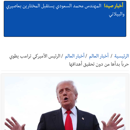
أخبار صيدا
المهندس محمد السعودي يستقبل المختارين بعاصيري
والبيلاني
أخبار صيدا
بلدية صيدا : حجز مركبتي توكتوك وتغريم صاحبهما
بسبب الإزعاج الصوتي
الرئيسية
/
أخبار العالم
/
أخبار العالم
/
الرئيس الأميركي ترامب يطوي
حرباً بدأها من دون تحقيق أهدافها
أخبار صيدا
We are hiring in Saida - Apply now before 14
august ...مطلوب موظفة للعمل في الأكاديمية الدولية لبناء
القدرات -صيدا
أخبار صيدا
بلدية صيدا ومؤسسة الحريري تعقدان الاجتماع
التشاوري الأول للمرصد الحضري