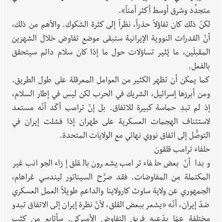
متجدِّد وشرق أوسط أكثر أمناً».
لكنّ ذلك كان تفاؤلاً حذراً، نظراً إلى كثرة الشكوك. والأهم من ذلك،
أنّ القدرات النووية الإيرانية ستبقى موضع تفاوض خلال الشهرَين
المقبلَين، ما يُثير تساؤلات حول ما إذا كان سلام دائم سيتحقق
بالفعل.
كما يمكن أن تظهر الكثير من العوامل المعرقلة على طول الطريق.
ومن أبرزها إسرائيل، الشريك في الحرب لكن ليس في إطار السلام،
إذ لم تبدِ حماسة كبيرة للاتفاق. بل إنّ ترامب أكّد أنّه مستعد
لاستئناف الهجمات العسكرية على طهران إذا فشلت إيران في
التوصُّل إلى اتفاق نووي نهائي مع الولايات المتحدة.
حلفاء ترامب قلقون
وبدا أنّ بعض حلفاء ترامب يشعرون بالقلق إزاء الجوانب غير
المكتملة من المفاوضات. فقد صرَّح السيناتور ليندسي غراهام،
الجمهوري عن ولاية ساوث كارولاينا والداعم طويلاً العمل العسكري
ضدّ إيران، أنّه «يشعر ببعض القلق، لأنّ نظرة إيران إلى الاتفاق تبدو
مختلفة عمّا يدّعيه فريق التفاوض الأميركي. سأتابع من كثب