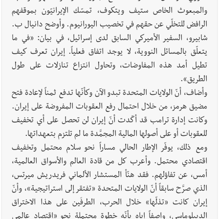
والمبعوث الخاص ستيف ويتكوف، تمسّك الإيرانيّون بموقفهم
الرافض للتخلّي عن حقهم في تخصيب اليورانيوم. وأوضح دانيال ب.
شابيرو، السفير الأميركي السابق لدى إسرائيل، في بيان: «في ما
يتعلّق بالمسائل النووية، لا يوجد اتفاق فعلياً. إيران تعرف كيف
تطيل أمد هذه المفاوضات، وتحاول انتزاع تنازلات على طول
الطريق».
وأضاف، أنّ الولايات المتحدة تبدو الآن وكأنّها تدفع ثمناً لإعادة فتح
مضيق هرمز، من خلال احتمال رفع العقوبات المفروضة على إيران.
وكانت إدارة ترامب قد أكّدت أنّ إيران لن تحصل على أي تخفيف
للعقوبات أو على أصولها المالية المجمَّدة ما لم تلتزم بتعهداتها.
ومع ذلك، يوفّر الإطار الحالي مساراً نحو سلام محتمل وتخفيف
اقتصادي محتمل. وأعرب كل من قادة العالم والأسواق العالمية،
أمس، عن تفاؤلهم. فقد هنّأ المستشار الألماني فريدريش ميرتس،
الذي صرَّح سابقاً أنّ الولايات المتحدة «تفتقر إلى استراتيجية»، وأنّ
إيران كانت «تذلّها» خلال الحرب، الطرفَين على هذا الاختراق
الديبلوماسي، واصفاً إياه بأنّه خطوة محتملة نحو «اقتصاد عالمي