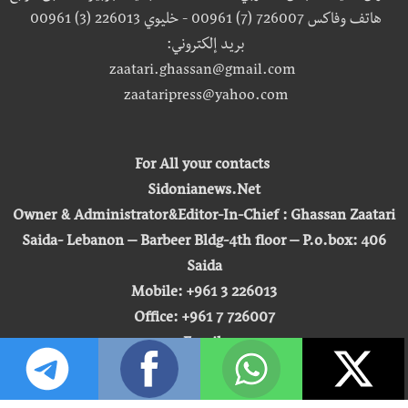
هاتف وفاكس 726007 (7) 00961 - خليوي 226013 (3) 00961
بريد إلكتروني:
zaatari.ghassan@gmail.com
zaataripress@yahoo.com
For All your contacts
Sidonianews.Net
Owner & Administrator&Editor-In-Chief : Ghassan Zaatari
Saida- Lebanon – Barbeer Bldg-4th floor – P.o.box: 406
Saida
Mobile: +961 3 226013
Office: +961 7 726007
Email:
zaatari.ghassan@gmail.com
zaataripress@yahoo.com