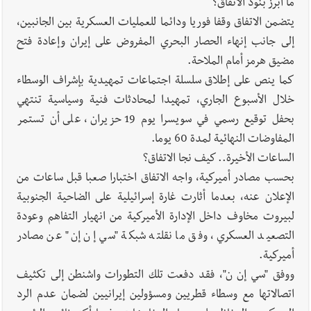
ما أبرز بنود الاتفاق؟
يتضمن الاتفاق وقفا فوريا ودائما للعمليات العسكرية بين الجانبين،
إلى جانب إنهاء الحصار البحري المفروض على إيران وإعادة فتح
مضيق هرمز أمام الملاحة.
كما ينص على إطلاق سلسلة اجتماعات تمهيدية بإشراف الوسطاء
خلال الأسبوع الجاري، تمهيدا لمحادثات فنية وسياسية تنتهي
بحفل توقيع رسمي في سويسرا يوم 19 حزيران، على أن تستمر
المفاوضات النهائية لمدة 60 يوما.
الساعات الأخيرة.. كيف نجا الاتفاق؟
بحسب مصادر أميركية، واجه الاتفاق اختبارا صعبا قبل ساعات من
الإعلان عنه، بعدما أثارت غارة إسرائيلية على الضاحية الجنوبية
لبيروت مخاوف داخل الإدارة الأميركية من انهيار التفاهم وعودة
التصعيد العسكري، وفق ما نقلته شبكة "سي إن إن" عن مصادر
أميركية.
ووفق "سي إن ن"، فقد دفعت تلك التطورات واشنطن إلى تكثيف
اتصالاتها مع وسطاء قطريين ومسؤولين إيرانيين لضمان عدم الرد