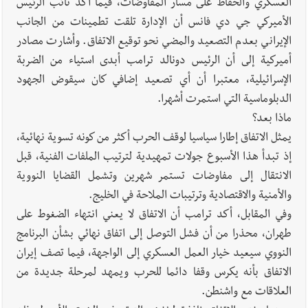
العسكري والحفاظ على مسار المفاوضات، فيما أكد نائب الرئيس
الأميركي جي دي فانس أن الإدارة تلقت تطمينات من الجانب
الإيراني بعدم التصعيد والمضي نحو توقيع الاتفاق. وأشارت مصادر
أميركية إلى أن الرئيس دونالد ترامب أبدى استياء من الضربة
الإسرائيلية، معتبرا أن أي تصعيد إضافي كان سيقوض الجهود
الدبلوماسية التي استمرت أشهرا.
ماذا بعد؟
يمثل الاتفاق إطارا سياسيا لوقف الحرب أكثر من كونه تسوية نهائية،
إذ تبدأ هذا الأسبوع جولات تمهيدية لترتيب الملفات الفنية، قبل
الانتقال إلى مفاوضات تستمر شهرين وتشمل القضايا النووية
والأمنية والاقتصادية وترتيبات الملاحة في الخليج.
وفي المقابل، أكد ترامب أن الاتفاق لا يعني انتهاء الضغوط على
طهران، محذرا من أن فشل التوصل إلى اتفاق نهائي بشأن البرنامج
النووي سيعيد خيار العمل العسكري إلى الواجهة، فيما تصف إيران
الاتفاق بأنه يكرس وقفا دائما للحرب ويمهد لمرحلة جديدة من
العلاقات مع واشنطن.