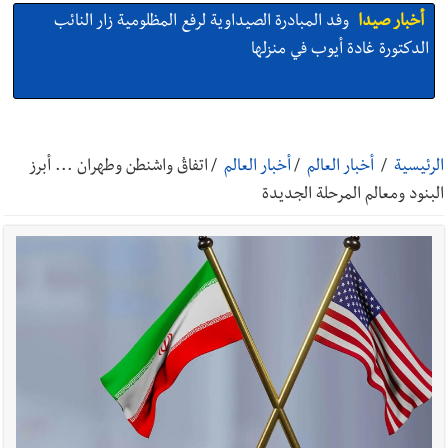
أخبار صيدا
وفد المبادرة الصيداوية لرفع المظلومية زار النائب
الدكتورة غادة أيوب في منزلها
أخبار صيدا
بالصور: لأوّل مرّة ما منكون سوا… معرض أرشيفي خاص
تحية من صيدا إلى الفنان المبدع الراحل زياد الرحباني: |إحتفالية
الرئيسية
/
أخبار العالم
/
أخبار العالم
/
اتفاقُ واشنطن وطهران ... أبرز
تكريمية في مركز معروف سعد الثقافي برعاية شركة الروان
البنود ومعالم المرحلة الجديدة
أخبار صيدا
إصابة شاب فلسطيني بطعنات سكين في مخيم عين
الحلوة - في منطقة صيدا وإنقاذه وإتهام إبن عمته ؟
أخبار لبنان
مقدمات نشرات الأخبار المسائية في لبنان ليوم السبت
8-8-2026