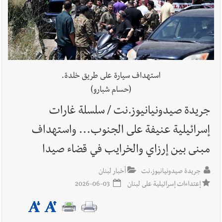
أخبار لبنان
الطقس غدا صيفي معتاد والحرارة ضمن معدلاتها
الموسمية
استهداف سيارة على طريق خلدة.
(حسام شبارو)
أخبار لبنان
إنفجار مرفأ أم إنفجار دولة؟... كيف نحمي لبنان؟
جريدة صيدونيانيوز.نت / سلسلة غارات
إسرائيلية عنيفة على الجنوب... واستهداف
مبنى بين إرزاي والخرايب في قضاء صيدا
أخبار لبنان
راتب النائب من 3 آلاف إلى 5 آلاف دولار شهرياً...
فكيف أقرّت الزيادة؟
جريدة صيدونيانيوز.نت
أخبار لبنان
إعتداءات إسرائيلية على لبنان
2026-06-03
أخبار لبنان
مواجهة مؤجّلة لنزاع طويل