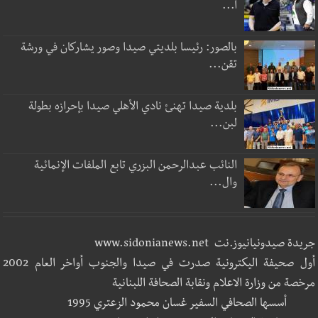
ا...
بالصور: رئيسا بلديتي صيدا وصور يشاركان في ورشة
تقن...
بلدية صيدا تهنئ نادي الأهلي صيدا بإحرازه بطولة
لبن...
النائب عبدالرحمن البزري تابع الملفات الإنمائية
وال...
جريدة صيدونيانيوز.نت www.sidonianews.net
أول صحيفة اليكترونية صدرت في صيدا والجنوب أواخر العام 2002
مرخصة من وزارة الاعلام ونقابة الصحافة اللبنانية
أسسها الصحافي السفير غسان محمود الزعتري 1995