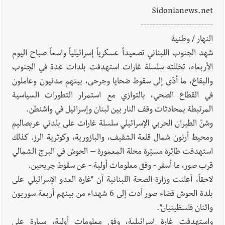
Sidonianews.net
------------------------
النهار / وطنية
العالم العربي
رجل الاعمال الاماراتي خلف الحبتور : 112 شهيداً
شهد الجنوب اللبناني تصعيداً عسكرياً إسرائيلياً واسعاً صباح اليوم
شُيّعوا في ‫غزة‬ بعد أن بقوا تحت الأنقاض منذ عام 2023: أيُعقل أن
الأربعاء، تخللته سلسلة غارات استهدفت بلدات عدة في الجنوب
يبقى الشعب الفلسطيني يعيش كل هذا الألم؟ وإلى متى تستمر هذه
والبقاع، ما أدّى إلى سقوط ضحايا وجرحى، بينهم مدنيون وعاملون
المعاناة التي تمزق القلوب والضمائر؟
في القطاع الصحي، بالتوازي مع استمرار التطورات السياسية
المرتبطة بمحادثات وقف النار بين لبنان وإسرائيل في واشنطن.
أخبار صيدا
بلدية صيدا تهنئ نادي الأهلي صيدا بإحرازه بطولة لبنان
وشنّ الطيران الحربي الإسرائيلي سلسلة غارات على بلدتي عربصاليم
بكرة الطاولة للرجال للعام الرابع على التوالي
ومحيط أرنون شمال قلعة الشقيف، والبازورية، وكوثرية الرز. كذلك
استهدفت طائرة مسيّرة محلة المعمورة – الحوش في البرج الشمالي
قرب صور، ما أسفر - وفق معلومات أولية - عن سقوط جريحين.
لاحقاً، أعلنت وزارة الصحة اللبنانية أن "غارة العدو الإسرائيلي على
بلدة الحوش قضاء صور أدت إلى 6 شهداء من بينهم أربعة سوريون
واثنان فلسظينيان".
واستهدفت غارة إسرائيلية، وفق معلومات أولية، سيارة على