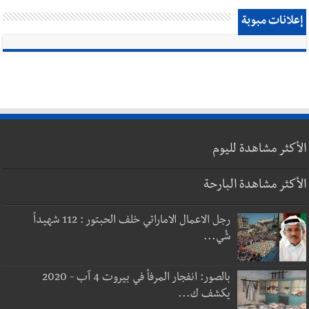
إعلانات مبوبة
الأكثر مشاهدة لليوم
الأكثر مشاهدة البارحة
رجل الاعمال الاماراتي خلف الحبتور : 112 شهيداً
شُي...
بالصور: انفجار المرفأ في بيروت 4 آب - 2020
يكشف ك...