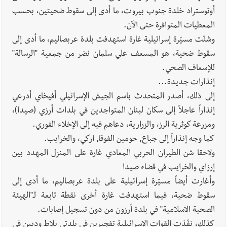
أوتوستراد خلدة جنوب بيروت، ما أدى إلى سقوط ضحيتين، بحسب
المعطيات المتوافرة حتى الآن.
وشنّت مسيّرة إسرائيلية غارة استهدفت بلدة عربصاليم، ما أدى إلى
سقوط ضحية، هو المسعف علي سلمان نضر من جمعية "الرسالة"
للإسعاف الصحي.
إنذارات جديدة...
إلى ذلك، أصدر المتحدث باسم الجيش الإسرائيلي أفيخاي أدرعي
إنذاراً عاجلاً إلى سكان لبنان المتواجدين في بلدات أرزي (صيدا)،
ومزرعة كوثرية الرز، والزرارية، دعاهم فيه إلى الإخلاء الفوري.
كما وجه إنذاراً إلى جباع, حومين الفوقا, اركي، والخرايب.
ولاحقا شن الطيران الحربي المعادي غارة على المنزل المهدد بين
إرزاي والخرايب في قضاء صيدا
وأغارت أيضاً مسيّرة إسرائيلية على بلدة عربصاليم، ما أدى إلى
سقوط ضحية، فيما استهدفت غارة أخرى نقطة تابعة لـ"الهيئة
الصحية الاسلامية" في بلدة أرزون من دون تسجيل إصابات.
كذلك، نفّذت القوات الإسرائيلية تفجيرين في بلدتي بلاط ودبين في