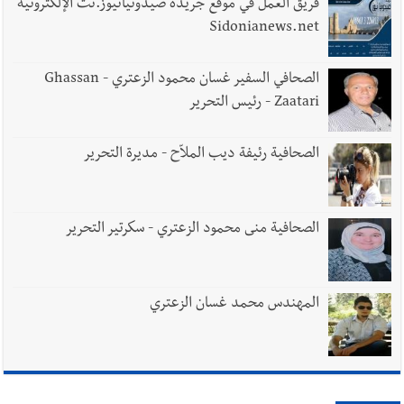
فريق العمل في موقع جريدة صيدونيانيوز.نت الإلكترونية
Sidonianews.net
الصحافي السفير غسان محمود الزعتري - Ghassan
Zaatari - رئيس التحرير
الصحافية رئيفة ديب الملاّح - مديرة التحرير
الصحافية منى محمود الزعتري - سكرتير التحرير
المهندس محمد غسان الزعتري