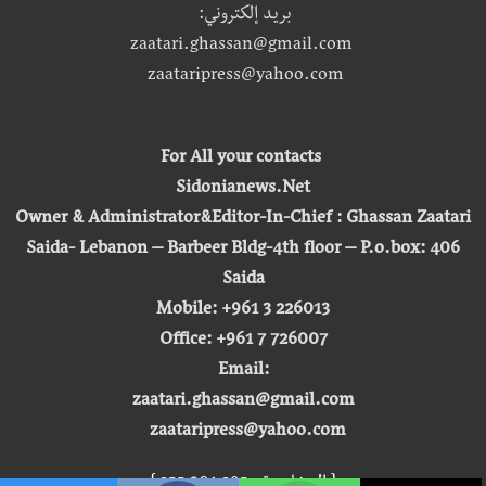
بريد إلكتروني:
zaatari.ghassan@gmail.com
zaataripress@yahoo.com
For All your contacts
Sidonianews.Net
Owner & Administrator&Editor-In-Chief : Ghassan Zaatari
Saida- Lebanon – Barbeer Bldg-4th floor – P.o.box: 406
Saida
Mobile: +961 3 226013
Office: +961 7 726007
Email:
zaatari.ghassan@gmail.com
zaataripress@yahoo.com
[ المشاهدة : 255,301,295 ]