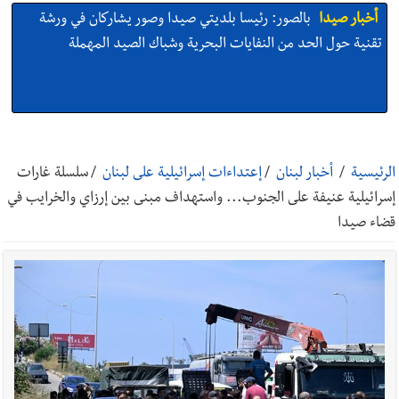
أخبار صيدا
بالصور: رئيسا بلديتي صيدا وصور يشاركان في ورشة
تقنية حول الحد من النفايات البحرية وشباك الصيد المهملة
أخبار صيدا
عمر مرجان يتصل برئيس النادي الرياضي مهنئا بإحراز
البطولة
الرئيسية
/
أخبار لبنان
/
إعتداءات إسرائيلية على لبنان
/
سلسلة غارات
إسرائيلية عنيفة على الجنوب... واستهداف مبنى بين إرزاي والخرايب في
قضاء صيدا
أخبار صيدا
مؤسسة مياه لبنان الجنوبي : انخفاض التغذية بالمياه
في صيدا نتيجة الانقطاع المتكرر لخط الخدمات الكهربائي
أخبار لبنان
بالصور : قائد الجيش اللبناني العماد رودولف هيكل شدد
خلال استقباله قائد القوة المشتركة الألمانية اللواء Alexander
Sollfrank على ضرورة تعزيز التعاون بين الجيشَين