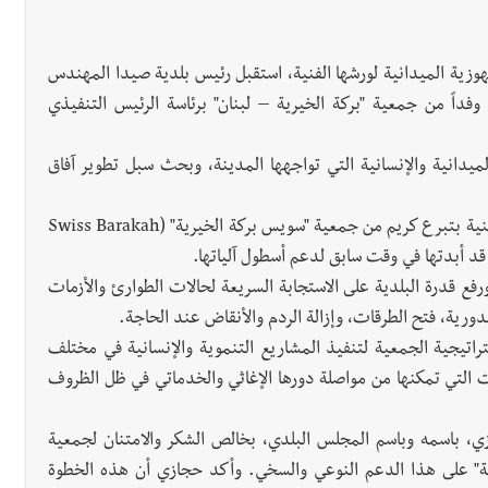
هوزية الميدانية لورشها الفنية، استقبل رئيس بلدية صيدا المهندس
ً من جمعية "بركة الخيرية – لبنان" برئاسة الرئيس التنفيذي
لميدانية والإنسانية التي تواجهها المدينة، وبحث سبل تطوير آفاق
​وتوّج اللقاء بتسليم بلدية صيدا جرافة ثقيلة، مقدمة كهبة عينية بتبرع كريم من جمعية "سويس بركة الخيرية" (Swiss Barakah
فع قدرة البلدية على الاستجابة السريعة لحالات الطوارئ والأزمات
لدورية، فتح الطرقات، وإزالة الردم والأنقاض عند الحاجة.
راتيجية الجمعية لتنفيذ المشاريع التنموية والإنسانية في مختلف
ات التي تمكنها من مواصلة دورها الإغاثي والخدماتي في ظل الظروف
 باسمه وباسم المجلس البلدي، بخالص الشكر والامتنان لجمعية
رية" على هذا الدعم النوعي والسخي. ​وأكد حجازي أن هذه الخطوة