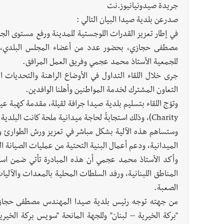
جريدة صيدونيانيوز.نت
​صدرعن بلدية صيدا البيان التالي :
​في إطار تعزيز القدرات اللوجستية للمدينة ورفع مستوى الج
مصطفى حجازي، بحضور عدد من أعضاء المجلس البلدي، وفدا
للجمعية الأستاذ محمد عجمي وفريق العمل المرافق.
​جرى خلال اللقاء التداول في الأوضاع الراهنة والتحديات ا
التعاون المشترك لخدمة المواطنين وأهلنا الوافدين.
Charity)، وذلك استجابةً لحاجة ميدانية ملحة كانت البلدية قد أبدتها في وقت سابق لدعم أسطول آلياتها.
​وستساهم هذه الآلية بشكل مباشر في ​تعزيز ورش الطوارئ ور
الميدانية، ودعم ​أعمال البنية التحتية من عمليات الصيانة ا
​​وأكد الأستاذ محمد عجمي أن هذه المبادرة تأتي ضمن است
المناطق اللبنانية، ورفد السلطات المحلية بالمعدات والآلي
الصعبة.
​من جهته ​توجه رئيس بلدية صيدا المهندس مصطفى حجازي،
"بركة الخيرية – لبنان" وللجهة المانحة "سويس بركة الخي