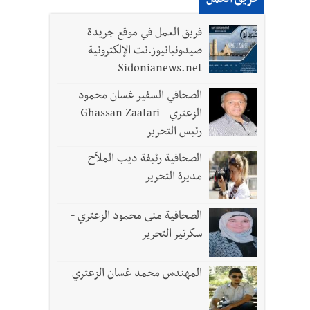
فريق العمل
فريق العمل في موقع جريدة
ل الجيش في هذه المرحلة الدقيقة
صيدونيانيوز.نت الإلكترونية
Sidonianews.net
الصحافي السفير غسان محمود
الزعتري - Ghassan Zaatari -
- صور
رئيس التحرير
د العسكريين
الصحافية رئيفة ديب الملاّح -
مديرة التحرير
الصحافية منى محمود الزعتري -
سكرتير التحرير
المهندس محمد غسان الزعتري