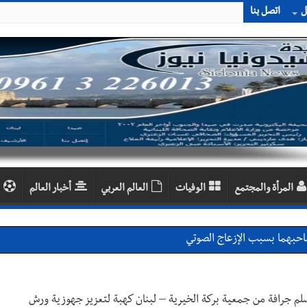
ل
اتصل بنا
المرأة والمجتمع
الوفيات
العالم العربي
أخبار العالم
اديمية الدولية لبناء القدرات -صيدا
اع التشاوري الأول للمرصد الحضري
دان: استعراض شامل لمشاريع وتأكيدٌ على حماية القيمة التراثية للمدينة ا
سلم جرافة من جمعية بركة الخيرية – لبنان كهبة لتعزيز جهوزية ورش