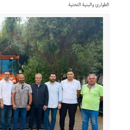
أخبار صيدا
عمر مرجان يطلق أكاديمية نادي الحرية لكرة 
الطوارئ والبنية التحتية
أخبار لبنان
قائد الجيش اللبناني العماد رودولف هيكل ا
أخبار لبنان
مؤسسة مياه لبنان الجنوبي : جيش العدوالاس
أخبار لبنان
بهية الحريري تقدم بإسم الرئيس سعد الحريري
أخبار لبنان
الجيش اللبناني : إصابة أحد العسكريين بجر
أخبار لبنان
مسيّرة أسرائيلية القت قنبلة صوتية باتجاه 
أخبار صيدا
بلدية صيدا : حجز مركبتي توكتوك وتغريم ص