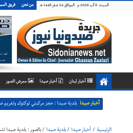
من نحن
فريق العم
السبت 8 آب 2026 م الموافق 24 صفر 1448 هـ
أخبار لبنان
أخبار صيدا
معرض الصور
أخبار صيدا
We are hiring in Saida - Apply now before 14 august ...مطلوب موظفة للعمل في الأك
أخبار صيدا
بلدية صيدا ومؤسسة الحريري تعقدان الاجتم
أخبار صيدا
بالصور : بلدية صيدا تستقبل السيد محمد زي
الرئيسية
/
أخبار صيدا
/
بلدية صيدا
/
بالصور : بلدية صيدا تت