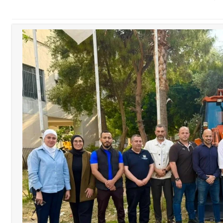
القدم
ستقبل النائب أكرم شهيب الذي شدد على ضرورة التفاف جميع اللبنانيين حو
رائيلي يستهدف فرق المؤسسة أثناء عملهم في عيتا الجبل
 التعازي بوفاة الراحل ميشال معلولي
وح طفيفة نتيجة استهداف إسرائيلي معادٍ لجرافة للجيش في بلدة المنصوري 
جرافة للجيش اللبناني خلال عملها في المنصوري ومعلومات أولية عن اصابة أح
احبهما بسبب الإزعاج الصوتي