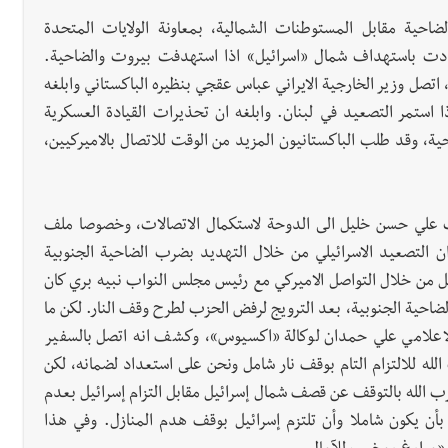
احية مقابل المستوطنات الشمالية، بمعاونة الولايات المتحدة
هددت باستهداف شمال «اسرائيل» اذا استهدفت بيروت والضاحية.
ل وزير الخارجية الايراني عباس عقجي بنظيره الباكستاني وابلغه
ذا استمر التصعيد في لبنان. وابلغه ان تحذيرات القيادة العسكرية
ية، وقد طلب الباكستانيون المزيد من الوقت للاتصال بالاميركيين،
ئب علي حسن خليل الى الدوحة لاستكمال الاتصالات، وخصوصا ملف
ن التصعيد الاسرائيلي من خلال التهديد بضرب الضاحية الجنوبية
حصل من خلال التواصل الاميركي مع رئيس مجلس النواب نبيه بري كان
حية الجنوبية، بعد الترويج لرفض الحزب لطرح وقف النار. لكن ما
اعلامي علي حمدان لوكالة «اكسيوس»، وكشف انه اتصل بالسفير
لله للالتزام التام بوقف نار شامل ونحن على استعداد لضمانه، لكن
 حزب الله بالتوقف عن قصف شمال إسرائيل مقابل التزام إسرائيل بعدم
أن يكون شاملا وأن تلتزم إسرائيل بوقف هدم المنازل. وفي هذا