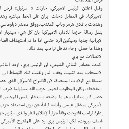
فرض المعادلات
وقبل اعلان الرئيس الاميركي، حاولت « اسرئيل» فرض الض
الاميركية. في المقابل دخلت ايران على الخط مباشرة و
وهددت باغلاق هرمز وباب المندب.ووفق مصدر دبلوماسي، اتص
بنقل رسالة حازمة للادارة الاميركية بان كل شيء سينهار ا
الايرانية جدية وسيكون الرد حتمي اذا ما تم استهداف الضاح
وهذا ما حصل، وجاء تدخل ترامب بعد ذلك.
الاتصالات مع بري
اكدت مصادر الثنائي الشيعي، ان الرئيس بري، اوفد النا
الانسحاب بعد تثبيت وقف النار.ولفتت تلك الاوساط الى ا
منسقا مع الولايات المتحدة، لان الاقتراح الاميركي الذي 
«مفخخا»، وكان المطلوب تحميل حزب الله مسؤولية ضرب الضا
حصل كان مغايرا، وهو ما اوضحه مستشار رئيس المجلس ال
الأميركي ميشال عيسى وأبلغه نيابةً عن بري استعداد حزب ا
إدارة ترامب اقترحت وقفاً جزئياً لإطلاق النار والذي سيُلزم
قصف بيروت، لكن الرئيس بري رد على المقترح الأميركي ب