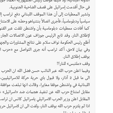
الدولة اللبنانية، ولا سيما موقف رئيس الجمهورية العماد ج
في حال أقدمت إسرائيل على قصف الضاحية الجنوبية.
وتشير المعطيات إلى أن هذا الموقف اللبناني دفع ترامب إل
سياسياً ودبلوماسياً، فأجرى اتصالاً بنتنياهو وحضّه على الام
كما أفادت معطيات دبلوماسية بأن واشنطن تلقت عبر القنوات
لإطلاق النار. وقد تابع الرئيس جوزاف عون الاتصالات الجاري
أطلع رئيس الحكومة نواف سلام على نتائج المشاورات والجهو
وفي بيان لاحق، أكد ترامب أنه جرى التواصل مع «حزب الل
بوقف إطلاق النار.
وقف «ملتبس» للنار؟!
وفيما اعلن حزب الله عبر النائب حسن فضل الله ان الحزب يدع
الى ما قبل 2 آذار، ولا قبول باي حرية حركة للاس
اللبنانية في واشنطن موقفا مغايرا، وقالت انها تبلغت موا
مقابل امتناع حزب الله عن تنفيذ هجمات ضد «اسرائيل» على 
المقابل اعلن وزير الحرب الاسرائيلي ياسرائيل كاتس ان ترام
اذا لم يلتزم حزب الله بوقف النار، ولفت الى ان لاسرائيل حري