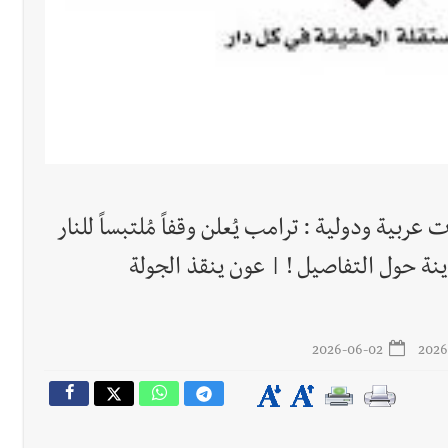
رجل الاعمال الاماراتي خلف الح‫‬
عربية ودولية : ترامب يُعلن وقفاً مُلتبساً للنار
 قوية... وإعلام إيراني: الاتّفاق مع عُمان مؤجّل ما دامت التهديدات مستمر
نة حول التفاصيل ! | عون ينقذ الجولة
2026-06-02