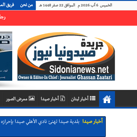
من نحن
فريق الع
الخميس 6 آب 2026 م الموافق 22 صفر 1448 هـ
رجل الاعمال الاماراتي خلف الحبتور : 112 شهيداً شُيّعوا في ‫غزة‬ بعد أن بقوا تحت الأنقاض منذ عام 2023: أيُعقل أن يبقى الشعب الفلسطيني يعيش كل هذا الألم؟ وإلى متى تستمر هذه المعاناة التي تمزق القلوب والضمائر؟
أخبار لبنان
أخبار صيدا
معرض الصور
أخبار صيدا
بلدية صيدا تهنئ نادي الأهلي صيدا بإحرازه بطو