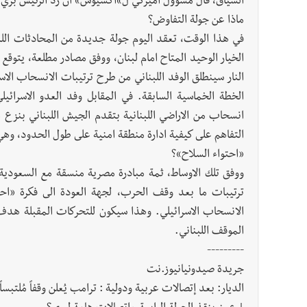
السياق، قال مسؤول اميركي ل»اكسيوس» ان رد الرئيس بري 
ماذا عن جولة التفاوض؟
في هذا الوقت، تعقد اليوم جولة جديدة من المحادثات اللبن
الخيار الوحيد المتاح امام لبنان، ووفق مصادر مطلعة، يتوقع 
النار سينطلق الوفد اللبناني من طرح ترتيبات الانسحاب الاس
الخطة الخماسية السابقة. في المقابل وفد العدو الاسرائ
انسحاب من الاراضي اللبنانية بتقدم الجيش اللبناني بنزع
التفاهم على كيفية ادارة منطقة امنية على طول الحدود، وهي اف
«احتواء السلاح»؟
ووفق تلك الاوساط، ثمة مبادرة مصرية منسقة مع السعودية
ترتيبات ما بعد وقف الحرب، لجهة العودة الى فكرة «احت
الانسحاب الاسرائيلي. وهذا سيكون للتحركات المقبلة هدف 
الموقف اللبناني.
---------
جريدة صيدونيانيوز.نت
الديار: بعد إتصالات عربية ودولية : ترامب يُعلن وقفاً مُلتبس