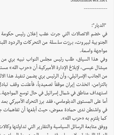
Sidonianews.net
-------------
"الديار":
في خضم الاتصالات التي جرت عقب إعلان رئيس حكومة الاحت
الجنوبية لبيروت، برزت سلسلة من التحركات والردود اللبنان
مواجهة واسعة.
وفي هذا السياق، طلب رئيس مجلس النواب نبيه بري من مس
ميشال عيسى، لإبلاغ الإدارة الأميركية أن «حزب الله» مستع
من الجانب الإسرائيلي، وأن الرئيس بري يضمن تنفيذ هذا الالت
بالتزامن، اتخذت إيران موقفاً تصعيدياً، فأعلنت وقف تبادل
استهداف مناطق في شمال إسرائيل في حال توسع المواجهة.
أما على المستوى الدبلوماسي، فقد برز التحرك الأميركي بعد ال
في واشنطن ندى حمادة معوض، حيث أبلغها أن تفاهمات جرى 
كما يلتزم به «حزب الله».
ووفق متابعة الرسائل السياسية والتقارير التي تداولتها وكالات