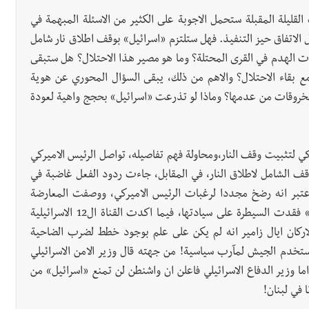
لقليلة المقبلة ستحمل الاجوبة على الكثير من الاسئلة المبهمة في
الاتفاق حيز التنفيذ. فهل ستلتزم «اسرائيل» بوقف اطلاق نار شامل
الهدم في القرى المحتلة؟ وما هو مصير هذا الاحتلال؟ هل ستبقى
 بقاء الاحتلال؟ والاهم من ذلك، يبقى السؤال المحوري عن هوية
الخروقات من عدمها؟ وماذا لو تذرعت «اسرائيل» بحجج واهية لعودة
كي لتثبيت وقف النار،ومحاولة فهم تفاصيله، تواصل الرئيس الاميركي
ف الشامل لاطلاق النار، في المقابل، جاءت ردود الفعل غاضبة في
 اعتبر انه رضخ مجددا لرغبات الرئيس الاميركي، ووصفت المعارضة
نتانياهو بانه «دمية» لدى ترامب، ولفتت الى ان «اسرائيل» فقدت السيطرة على سيادتها، فيما اكدت القناة ال12 الاسرائيلية
كان ايال زامير انه لم يكن على علم بوجود خطط لضرب الضاحية
ستخدم الجيش لمآرب سياسية! من جهته قال وزير الامن الاسرائيلي
اما وزير الدفاع الاسرائيلي فاعلن ان واشنطن لن تمنع «اسرائيل» من
 في لبنان!