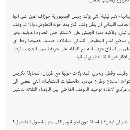
«مراوغ ومخيب للآمال.
انية-الاسرائيلية التي يؤكد رئيس الجمهورية جوزاف عون على انها
الجانب اللبناني ان يعلن وقف النار بعد جولة التفاوض، واذا تم وقف
رائيلي، وتاكيد قدرة الجيش على الانتشار حتى الحدود الدولية، وفق
يلي سيضع امام المفاوض اللبناني معادلات صعبة، خصوصا ربط اي
 ملموس لسلاح حزب الله مع الابقاء على حرية العمل الجوي، وفرض
كار غير قابلة للتطبيق لبنانيا.
 وفرنسا وقطر، وتجري المداولات حولها مع طهران، لمحاولة تكريس
واء» السلاح وطرح مبادرة «الخطوات المتقابلة» التي تفضي الى
مركزي لاعادة توحيد الموقف الداخلي بين الرؤساء الثلاثة لتمتين
اً للنار في لبنان؟ | اسئلة دون اجوبة ومواقف متباينة حول التفاصيل !