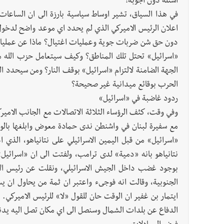
اسئلة دون اجوبة!
في هذا السياق، تشير اوساط سياسية بارزة الى ان الساعات ا
اعلان الرئيس الاميركي الذي لم يحدد اي موعد واضح لدخول 
دون حق شن ضربات جوية وعمليات اغتيال؟ ماذا عن عمليات 
«اسرائيل» تحتل تلك المناطق؟ وكيف سيتعامل حزب الله مع
الجهة الضامنة لالتزام «اسرائيل» بوقف النار؟ ومن سيحدد 
الحرب بوقائع ميدانية غير صحيحة؟
ردود غاضبة في «اسرائيل»
وفي وقت، كثف الرؤساء الثلاثة الاتصالات مع الجانب الامير
مع سفيرة لبنان في واشنطن ندى حمادة معوض وابلغها بالوق
«اسرائيل» من قبل اليمين الاسرائيلي على نتانياهو، الذي
بوجود غضب داخل الجيش الاسرائيلي، ونقلت عن رئيس الار
الجنوبية، وقالت انه فوجىء واعتبر ان ثمة من يحاول ان ي
ايتمار بن غفير ان الوقت حان للقول «لا» للرئيس الاميركي. 
الدفاع عن بلدات الشمال وسنصل الى اي مكان تصل اليه يدنا