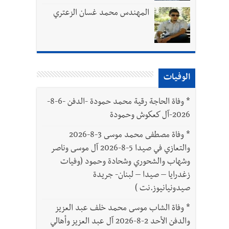
المهندس محمد غسان الزعتري
الوفيات
بتور : 112 شهيداً شُيّعوا في غزة بعد أن بقوا تحت الأنقاض منذ عام 2023: أيُعقل أن يبقى الشعب الفلسطيني يعيش كل هذا الألم؟ وإلى متى
*
وفاة الحاجة رقية محمد حمودة -الدفن -6-8-
2026-آل كعكوش وحمودة
ّة
*
وفاة مصطفى محمد موسى 3-8-2026
والتعازي في صيدا 5-8-2026 آل موسى وناصر
وشهاب والشحوري وشحادة وحمود (وفيات
زغدرايا – صيدا – لبنان- جريدة
صيدونيانيوز.نت )
*
وفاة الشاب موسى محمد خلف عبد العزيز
والدفن الأحد 2-8-2026 آل عبد العزيز وأهالي