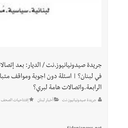
أخبار لبنان
راتب النائب من 3 آلاف إلى 5 آلاف دولار شهرياً... فكيف أقرّت الزيادة؟
أخبار لبنان
مواجهة مؤجّلة لنزاع طويل
العالم العربي
تستمر هذه المعاناة التي تمزق القلوب والضمائر؟
جريدة صيدونيانيوز.نت / الديار: بعد إتصالات 
أخبار العالم
الرئيس الأميركي ترامب يحذّر إيران من ضربة
في لبنان؟ | اسئلة دون اجوبة ومواقف متباي
الرابعة.واتصالات هامة لبري؟
جريدة صيدونيانيوز.نت
أخبار لبنان
إفتتاحيات الصحف 2026