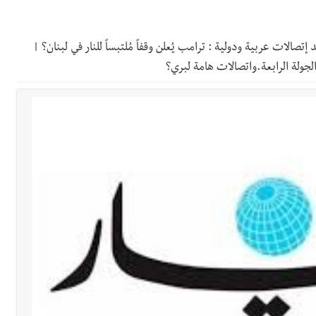
ي ورشة تقنية حول الحد من النفايات البحرية وشباك الصيد المهملة
د إتصالات عربية ودولية : ترامب يُعلن وقفاً مُلتبساً للنار في لبنان؟ |
 بإحراز البطولة
جولة الرابعة.واتصالات هامة لبري؟
 بالمياه في صيدا نتيجة الانقطاع المتكرر لخط الخدمات الكهربائي
رائم استدراج وابتزاز واعتداء جنسي على قاصر
قائد القوة المشتركة الألمانية اللواء Alexander Sollfrank على ضرورة تعزيز التعاون بين الجيشَين
تها الموسمية
نان؟