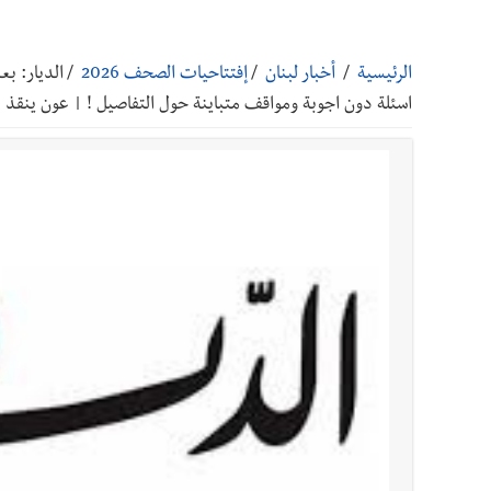
أخبار صيدا
بالصور: رئيسا بلديتي صيدا وصور يشاركان ف
الرئيسية
/
أخبار لبنان
/
إفتتاحيات الصحف 2026
/
الديار: بع
أخبار صيدا
عمر مرجان يتصل برئيس النادي الرياضي مهنئا
اسئلة دون اجوبة ومواقف متباينة حول التفاصيل ! | عون ينقذ ال
أخبار صيدا
مؤسسة مياه لبنان الجنوبي : انخفاض التغذية
أخبار صيدا
مفرزة صيدا القضائية توقف ثلاثة أشخاص بج
أخبار لبنان
بالصور : قائد الجيش اللبناني العماد رودولف هيكل شدد خلال استقباله 
أخبار لبنان
الطقس غدا صيفي معتاد والحرارة ضمن معدلا
أخبار لبنان
إنفجار مرفأ أم إنفجار دولة؟... كيف نحمي لب