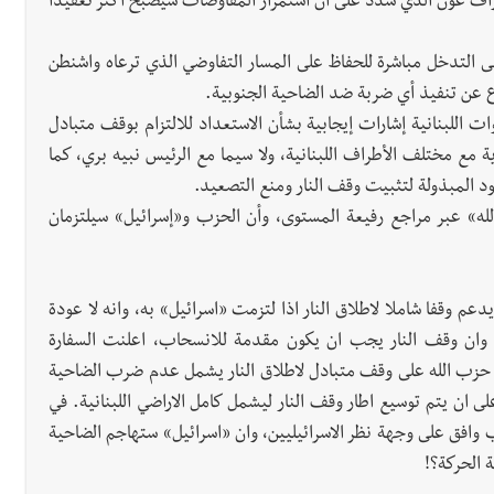
وزاف عون الذي شدد على أن استمرار المفاوضات سيصبح أكثر تعقيداً
ى التدخل مباشرة للحفاظ على المسار التفاوضي الذي ترعاه واشنطن
تناع عن تنفيذ أي ضربة ضد الضاحية الجنوبية.
 اللبنانية إشارات إيجابية بشأن الاستعداد للالتزام بوقف متبادل
ة مع مختلف الأطراف اللبنانية، ولا سيما مع الرئيس نبيه بري، كما
د المبذولة لتثبيت وقف النار ومنع التصعيد.
ه» عبر مراجع رفيعة المستوى، وأن الحزب و«إسرائيل» سيلتزمان
م وقفا شاملا لاطلاق النار اذا لتزمت «اسرائيل» به، وانه لا عودة
رائيليين، وان وقف النار يجب ان يكون مقدمة للانسحاب، اعلنت السفارة
فقة حزب الله على وقف متبادل لاطلاق النار يشمل عدم ضرب الضاحية
ان يتم توسيع اطار وقف النار ليشمل كامل الاراضي اللبنانية. في
ب وافق على وجهة نظر الاسرائيليين، وان «اسرائيل» ستهاجم الضاحية
ة الحركة؟!