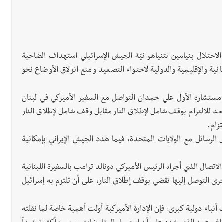
لال بنيامين نتنياهو نيّة الجيش الإسرائيلي استهداف الضاحية
ية والإقليمية والدولية لاحتواء التصعيد ومنع انزلاق الأوضاع نحو
تشاره الأول علي حمدان التواصل مع السفير الأميركي في لبنان
د للالتزام بوقف شامل لإطلاق النار مقابل وقف شامل لإطلاق النار
زام.
 الرسائل مع الولايات المتحدة، فيما هدد الجيش الإيراني بإمكانية
اتصال الذي أجراه الرئيس الأميركي دونالد ترامب بالسفيرة اللبنانية
التوصل إليها تقضي بوقف إطلاق النار، على أن تلتزم به إسرائيل
 أنباء دولية كبرى، فإن الإدارة الأميركية أولت أهمية خاصة لما نقلته