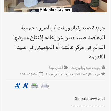
أخبار لبنان
خلفيات توقيف السفير الفلسطيني السابق أشرف دبور:
تداخل السياسة بالقضاء ولبنان قد يسلّمه إلى السلطة
جريدة صيدونيانيوز.نت / بالصور : جمعية
أخبار لبنان
حراك ديبلوماسي للتجديد لـ اليونيفيل .. مسؤول غربي
المقاصد صيدا تعلن عن إعادة إفتتاح معرضها
يُحذّر من الفراغ !
الدائم في مركز عائشه أم المؤمينن في صيدا
القديمة
أخبار صيدا
إصابة شاب فلسطيني بطعنات سكين في مخيم عين
الحلوة - في منطقة صيدا وإنقاذه وإتهام إبن عمته ؟
جريدة صيدونيانيوز.نت
أخبار صيدا
جمعية المقاصد الخيرية الإسلامية في صيدا
2026-04-08
Sidonianews.net
----------------------