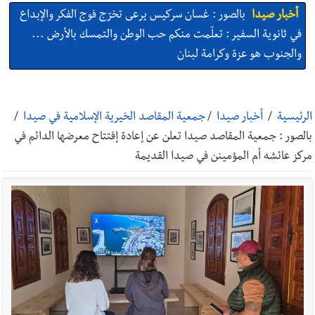
أخبار صيدا
بالصور : غسان سركيس يرعى تخرّج فوج الفكر والإبداع
في ثانوية السفير : تعلّمت منكم حب الوطن والتمسك بالأرض ...
والجنوب هو عزة وكرامة لبنان
أخبار صيدا
المهندس محمد زهير السعودي يستقبل المختارين
بعاصيري والبيلاني
الرئيسية
/
أخبار صيدا
/
جمعية المقاصد الخيرية الإسلامية في صيدا
/
بالصور : جمعية المقاصد صيدا تعلن عن إعادة إفتتاح معرضها الدائم في
أخبار لبنان
مقدمات نشرات الأخبار المسائية في لبنان ليوم السبت
مركز عائشه أم المؤمينن في صيدا القديمة
8-8-2026
أخبار لبنان
خرق إسرائيلي في زوطر الغربية وساتر ترابي قبالة آخر
نقطة للجيش اللبناني
أخبار لبنان
روابط القطاع العام : إضراب الاثنين احتجاجا على
تقسيط المفعول الرجعي