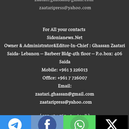
zaatari.ghassan@gmail.com
zaataripress@yahoo.com
For All your contacts
Sidonianews.Net
Owner & Administrator&Editor-In-Chief : Ghassan Zaatari
Saida- Lebanon – Barbeer Bldg-4th floor – P.o.box: 406
Saida
Mobile: +961 3 226013
Office: +961 7 726007
Email:
zaatari.ghassan@gmail.com
zaataripress@yahoo.com
[ المشاهدة : 255,494,765 ]
حق النشر © 2026 | صيدونيا نيوز |
تطوير شركة التكنولوجيا المفتوحة