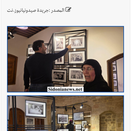
المصدر :جريدة صيدونيانيوز.نت