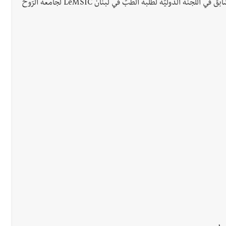
المدير المحلّي السّابق ومساعد العلاقات العامّة والتّواصل السّابق في اللّجنة الدّوليّة لطلبة الطّبّ في لبنان LeMSIC لجامعة الرّوح