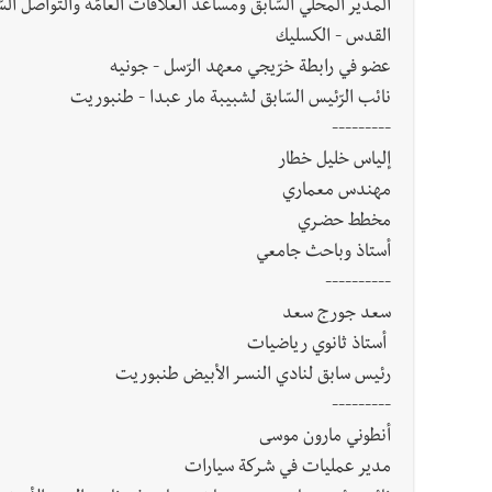
القدس - الكسليك
عضو في رابطة خرّيجي معهد الرّسل - جونيه
نائب الرّئيس السّابق لشبيبة مار عبدا - طنبوريت
---------
إلياس خليل خطار
مهندس معماري
مخطط حضـري
أستاذ وباحث جامعي
----------
سعد جورج سعد
أستاذ ثانوي رياضيات
رئيس سابق لنادي النسـر الأبيض طنبوريت
---------
أنطوني مارون موسى
مدير عمليات في شـركة سيارات