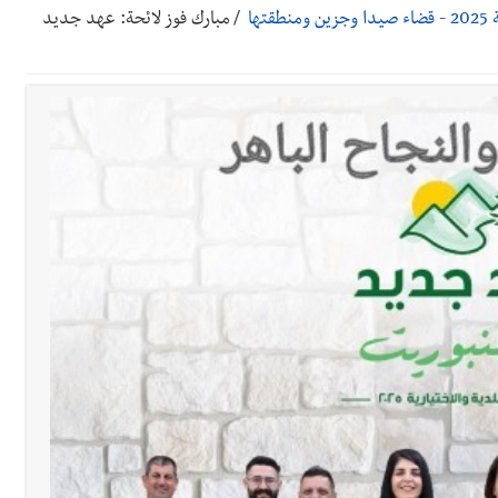
ها
/
مبارك فوز لائحة: عهد جديد
 بالمياه في صيدا نتيجة الانقطاع المتكرر لخط الخدمات الكهربائي
قائد القوة المشتركة الألمانية اللواء Alexander Sollfrank على ضرورة تعزيز التعاون بين الجيشَين
تها الموسمية
نان؟
رجل الاعمال الاماراتي خلف الح‫‬