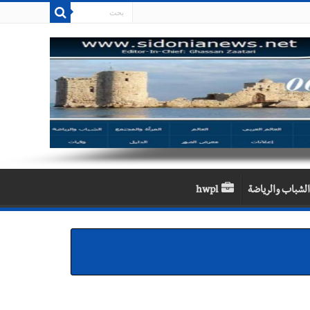
الشباب والرياضة
hwpl