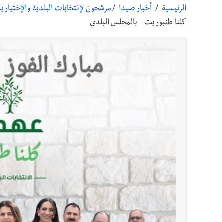
الرئيسية
/
أخبار صيدا
/
مرشحون لإنتخابات البلدية والإختيارية 2025 - قضاء صيدا وجزين ومنطقت
أخبار صيدا
مؤسسة مياه لبنان الجنوبي : انخفاض التغذية
كلنا طنبوريت - بالمجلس البلدي
أخبار لبنان
بالصور : قائد الجيش اللبناني العماد رودولف هيكل شدد خلال استقباله 
أخبار لبنان
الطقس غدا صيفي معتاد والحرارة ضمن معدلا
أخبار لبنان
إنفجار مرفأ أم إنفجار دولة؟... كيف نحمي لب
أخبار لبنان
راتب النائب من 3 آلاف إلى 5 آلاف دولار شهرياً... فكيف أقرّت الزيادة؟
أخبار لبنان
مواجهة مؤجّلة لنزاع طويل
العالم العربي