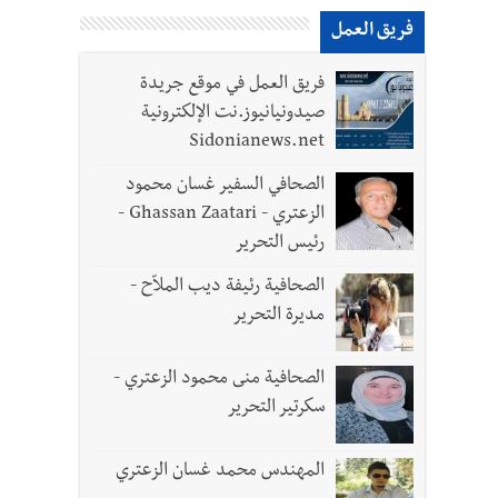
فريق العمل
فريق العمل في موقع جريدة
صيدونيانيوز.نت الإلكترونية
Sidonianews.net
الصحافي السفير غسان محمود
الزعتري - Ghassan Zaatari -
رئيس التحرير
الصحافية رئيفة ديب الملاّح -
مديرة التحرير
الصحافية منى محمود الزعتري -
سكرتير التحرير
المهندس محمد غسان الزعتري
بتور : 112 شهيداً شُيّعوا في غزة بعد أن بقوا تحت الأنقاض منذ عام 2023: أيُعقل أن يبقى الشعب الفلسطيني يعيش كل هذا الألم؟ وإلى متى