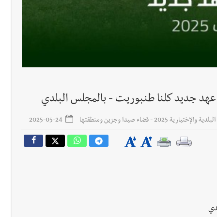
 عهد جديد كلنا طنبوريت - بالمجلس البلدي
ية 2025 - قضاء صيدا وجزين ومنطقتها
2025-05-24
لدي