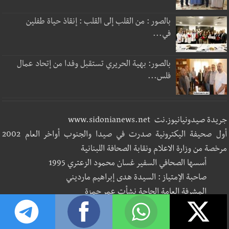
بالصور : من القلب إلى القلب : إنقاذ حياة طفلين
في...
بالصور: بهية الحريري تستقبل وفدا من إتحاد عمال
فلس...
جريدة صيدونيانيوز.نت www.sidonianews.net
أول صحيفة اليكترونية صدرت في صيدا والجنوب أواخر العام 2002
مرخصة من وزارة الاعلام ونقابة الصحافة اللبنانية
أسسها الصحافي السفير غسان محمود الزعتري 1995
صاحبة الإمتياز : السيدة هدى إبراهيم مارديني
المشرفة العامة الحاجة نشأت عمر حمزة
فريق العمل وهيئة التحرير
رئيس التحرير المسؤول والمدير المسؤول الصحافي غسان الزعتري