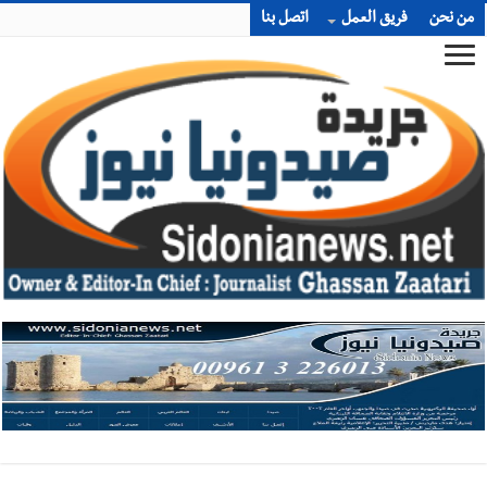
من نحن
فريق العمل
اتصل بنا
أخبار صيدا
بالصور: بهية الحريري تستقبل وفدا من إتحاد عمال
فلسطين – فرع لبنان برئاسة غسان البقاعي