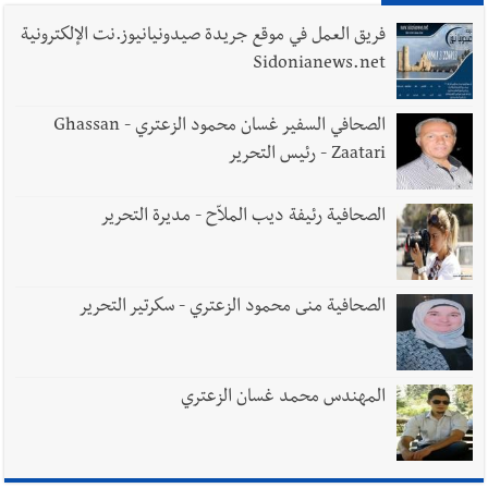
فريق العمل في موقع جريدة صيدونيانيوز.نت الإلكترونية
Sidonianews.net
الصحافي السفير غسان محمود الزعتري - Ghassan
Zaatari - رئيس التحرير
الصحافية رئيفة ديب الملاّح - مديرة التحرير
الصحافية منى محمود الزعتري - سكرتير التحرير
المهندس محمد غسان الزعتري