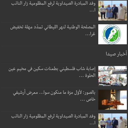
وفد المبادرة الصيداوية لرفع المظلومية زار النائب
ا...
المصلحة الوطنية لنهر الليطاني تمدّد مهلة تخفيض
غرا...
أخبار صيدا
إصابة شاب فلسطيني بطعنات سكين في مخيم عين
الحلوة ...
بالصور: لأوّل مرّة ما منكون سوا… معرض أرشيفي
خاص ...
وفد المبادرة الصيداوية لرفع المظلومية زار النائب
ا...