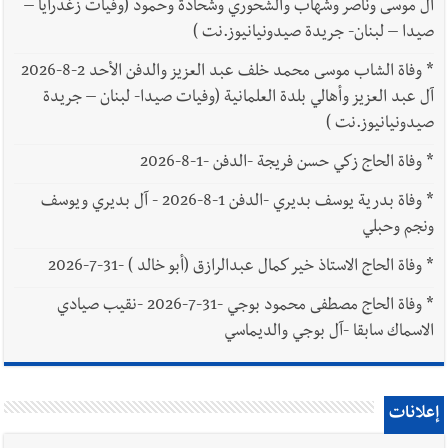
آل موسى وناصر وشهاب والشحوري وشحادة وحمود (وفيات زغدرايا –
صيدا – لبنان- جريدة صيدونيانيوز.نت )
*
وفاة الشاب موسى محمد خلف عبد العزيز والدفن الأحد 2-8-2026
آل عبد العزيز وأهالي بلدة العلمانية (وفيات صيدا- لبنان – جريدة
صيدونيانيوز.نت )
*
وفاة الحاج زكي حسن فريجة -الدفن -1-8-2026
*
وفاة بدرية يوسف بديري -الدفن 1-8-2026 - آل بديري ويوسف
ونجم وحبلي
*
وفاة الحاج الاستاذ خير كمال عبدالرازق (أبو خالد ) -31-7-2026
*
وفاة الحاج مصطفى محمود بوجي -31-7-2026 -نقيب صيادي
الاسماك سابقا -آل بوجي والديماسي
إعلانات