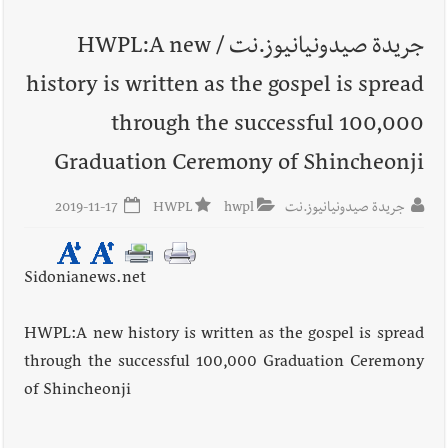
جريدة صيدونيانيوز.نت / HWPL:A new
أخبار لبنان
قراءات ومستجدات ومواقف في لبنان والمنطقة -
history is written as the gospel is spread
الإثنين 10-8-2026: إضراب في القطاع العام ؟ | هل يقاطع لبنان
جولة المفاوضات الثامنة؟ | موفد أميركي مهمّ إلى بيروت ؟ |
through the successful 100,000
إسرائيل توسّع حربها على لبنان بالحرائق والتفجيرات؟
Graduation Ceremony of Shincheonji
أخبار لبنان
أسرار الصحف المحلية الصادرة في لبنان ليوم الإثنين
جريدة صيدونيانيوز.نت
hwpl
HWPL
2019-11-17
10-8-2026
Sidonianews.net
أخبار لبنان
مقدمات نشرات الأخبار المسائية في لبنان ليوم الأحد
9-8-2026
HWPL:A new history is written as the gospel is spread
through the successful 100,000 Graduation Ceremony
of Shincheonji
أخبار لبنان
المصلحة الوطنية لنهر الليطاني تمدّد مهلة تخفيض