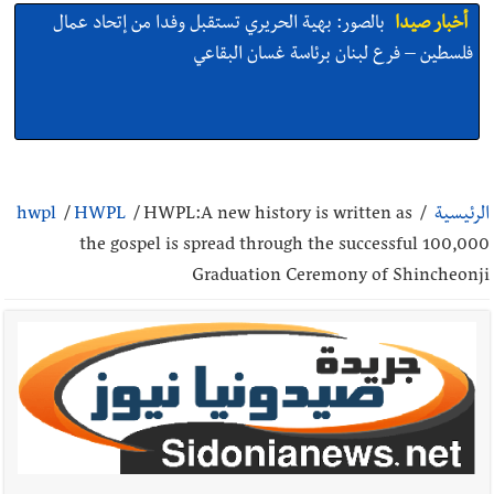
أخبار صيدا
بالصور : من القلب إلى القلب : إنقاذ حياة طفلين في
مستشفى حمود الجامعي بصيدا بهبة إنسانية روتارية لعمليات قلب
الأطفال تكريماً لذكرى منير جبرعبر Gift of Life Lebanon
أخبار صيدا
وفد المبادرة الصيداوية لرفع المظلومية زار النائب
الدكتورة غادة أيوب في منزلها
الرئيسية
/
HWPL:A new history is written as
/
HWPL
/
hwpl
the gospel is spread through the successful 100,000
Graduation Ceremony of Shincheonji
أخبار صيدا
بالصور: لأوّل مرّة ما منكون سوا… معرض أرشيفي خاص
تحية من صيدا إلى الفنان المبدع الراحل زياد الرحباني: |إحتفالية
تكريمية في مركز معروف سعد الثقافي برعاية شركة الروان
أخبار صيدا
إصابة شاب فلسطيني بطعنات سكين في مخيم عين
الحلوة - في منطقة صيدا وإنقاذه وإتهام إبن عمته ؟