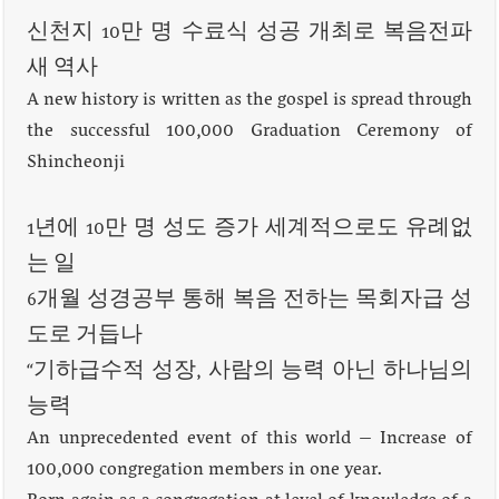
غرامات التأخير بنسبة 85% لمشتركي مشاريع الري حتى 28 كانون
신천지 10만 명 수료식 성공 개최로 복음전파
الأول 2026
새 역사
A new history is written as the gospel is spread through
أخبار لبنان
مقدمات نشرات الأخبار المسائية في لبنان ليوم السبت
the successful 100,000 Graduation Ceremony of
8-8-2026
Shincheonji
1년에 10만 명 성도 증가 세계적으로도 유례없
أخبار صيدا
بالصور: بهية الحريري تستقبل وفدا من إتحاد عمال
는 일
فلسطين – فرع لبنان برئاسة غسان البقاعي
6개월 성경공부 통해 복음 전하는 목회자급 성
도로 거듭나
“기하급수적 성장, 사람의 능력 아닌 하나님의
능력
An unprecedented event of this world – Increase of
100,000 congregation members in one year.