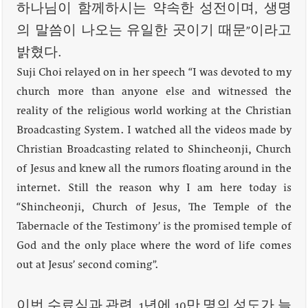
하나님이 함께하시는 약속한 성전이며, 생명
의 말씀이 나오는 유일한 곳이기 때문”이라고
밝혔다.
Suji Choi relayed on in her speech “I was devoted to my
church more than anyone else and witnessed the
reality of the religious world working at the Christian
Broadcasting System. I watched all the videos made by
Christian Broadcasting related to Shincheonji, Church
of Jesus and knew all the rumors floating around in the
internet. Still the reason why I am here today is
“Shincheonji, Church of Jesus, The Temple of the
Tabernacle of the Testimony’ is the promised temple of
God and the only place where the word of life comes
out at Jesus’ second coming”.
이번 수료식과 관련, 1년에 10만 명의 성도가 늘