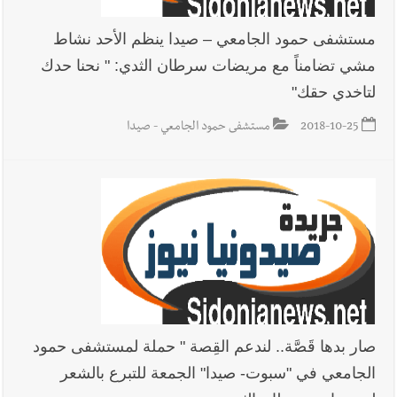
مستشفى حمود الجامعي – صيدا ينظم الأحد نشاط
مشي تضامناً مع مريضات سرطان الثدي: " نحنا حدك
لتاخدي حقك"
2018-10-25
مستشفى حمود الجامعي - صيدا
صار بدها قَصَّة.. لندعم القِصة " حملة لمستشفى حمود
الجامعي في "سبوت- صيدا" الجمعة للتبرع بالشعر