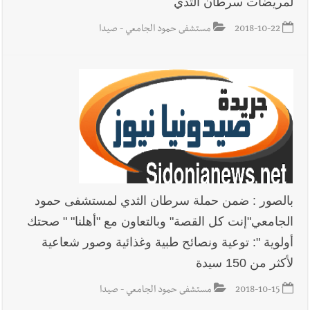
لمريضات سرطان الثدي
2018-10-22
مستشفى حمود الجامعي - صيدا
بالصور : ضمن حملة سرطان الثدي لمستشفى حمود
الجامعي"إنت كل القصة" وبالتعاون مع "أهلنا" " صحتك
أولوية ": توعية ونصائح طبية وغذائية وصور شعاعية
لأكثر من 150 سيدة
2018-10-15
مستشفى حمود الجامعي - صيدا