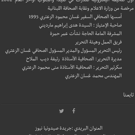
أول صحيفة اليكترونية صدرت في صيدا والجنوب أواخر العام 2002
مرخصة من وزارة الاعلام ونقابة الصحافة اللبنانية
أسسها الصحافي السفير غسان محمود الزعتري 1995
صاحبة الإمتياز : السيدة هدى إبراهيم مارديني
المشرفة العامة الحاجة نشأت عمر حمزة
فريق العمل وهيئة التحرير
رئيس التحرير المسؤول والمدير المسؤول الصحافي غسان الزعتري
مديرة التحرير: الصحافية الأستاذة رئيفة ديب الملاح
سكرتير التحرير : الصحافية الأستاذة منى محمود الزعتري
المهندس محمد غسان الزعتري
تابعنا
العنوان البريدي :جريدة صيدونيا نيوز