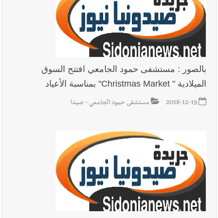
بالصور : مستشفى حمود الجامعي افتتح السوق
الميلادية " Christmas Market" بمناسبة الأعياد
2018-12-19
مستشفى حمود الجامعي - صيدا