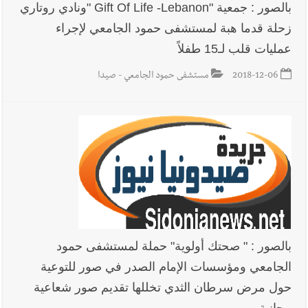
بالصور : جمعية "Gift Of Life -Lebanon "ونادي روتاري
زحلة قدما هبة لمستشفى حمود الجامعي لإجراء
عمليات قلب لـ15 طفلاً
2018-12-06
مستشفى حمود الجامعي - صيدا
بالصور : " صحتك أولوية" حملة لمستشفى حمود
الجامعي ومؤسسات الإمام الصدر في صور للتوعية
حول مرض سرطان الثدي تخللها تقديم صور شعاعية
مجانية