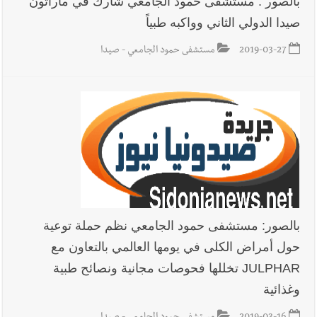
بالصور : مستشفى حمود الجامعي شارك في ماراثون
صيدا الدولي الثاني وواكبه طبياً
أخبار لبنان
حراك ديبلوماسي للتجديد لـ اليونيفيل .. مسؤول غربي
يُحذّر من الفراغ !
2019-03-27
مستشفى حمود الجامعي - صيدا
أخبار لبنان
ليلة سقوط رياض سلامة... هل ننتظر الحقيقة؟
بالصور: مستشفى حمود الجامعي نظم حملة توعية
حول أمراض الكلى في يومها العالمي بالتعاون مع
JULPHAR تخللها فحوصات مجانية ونصائح طبية
وغذائية