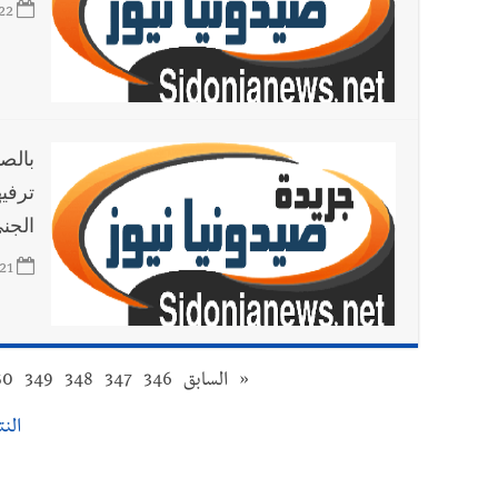
22
بالص
ترفي
الجن
21
«
السابق
346
347
348
349
50
النتائ