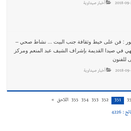
2018-09-
أخبار صيداوية
ور : فن على خيط وثقافة جنب البيت ... نشاط صحي –
هي في صيدا القديمة بإشراف الشيف عبد المنعم ومركز
ى للفنون
2018-09-
أخبار صيداوية
3
351
352
353
354
355
اللاحق
»
ج : 4226