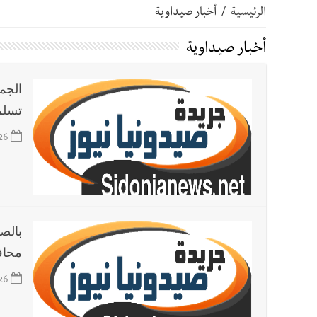
الرئيسية
/
أخبار صيداوية
أخبار صيدا
عمر مرجان يتصل برئيس النادي الرياضي مهنئا
أخبار صيداوية
أخبار صيدا
مؤسسة مياه لبنان الجنوبي : انخفاض التغذية
الجم
تسلم
أخبار لبنان
بالصور : قائد الجيش اللبناني العماد رودولف هيكل شدد خلال استقباله 
26
أخبار لبنان
الطقس غدا صيفي معتاد والحرارة ضمن معدلا
أخبار لبنان
إنفجار مرفأ أم إنفجار دولة؟... كيف نحمي لب
بالص
محاف
أخبار لبنان
راتب النائب من 3 آلاف إلى 5 آلاف دولار شهرياً... فكيف أقرّت الزيادة؟
26
أخبار لبنان
مواجهة مؤجّلة لنزاع طويل