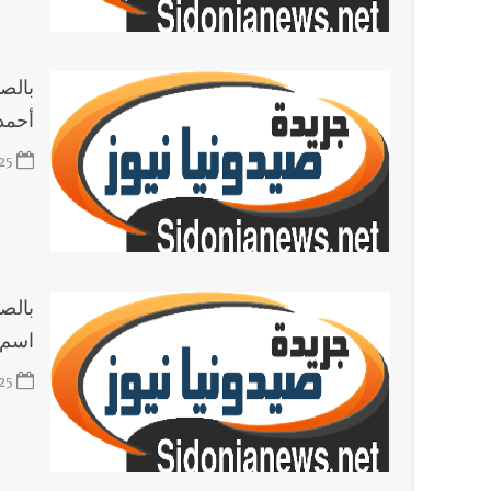
العالم العربي
تستمر هذه المعاناة التي تمزق القلوب والضمائر؟
بالصو
أحمد
25
بالصو
اسم 
25