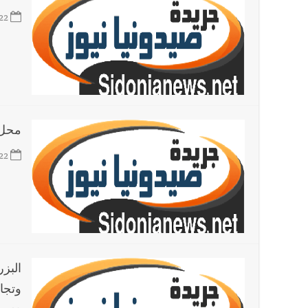
22
محل ب
22
البز
وتجا