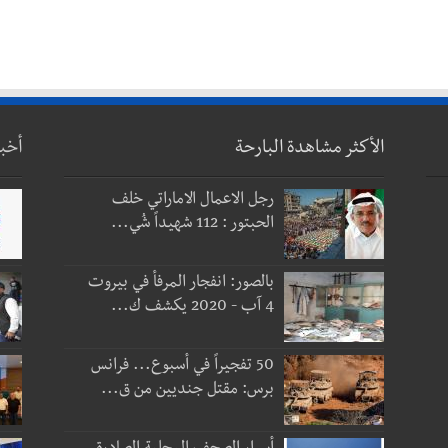
الأكثر مشاهدة البارحة
أخب
رجل الاعمال الاماراتي خلف
الحبتور : 112 شهيداً شُي...
بالصور: انفجار المرفأ في بيروت
4 آب - 2020 يكشف ك...
50 تفجيراً في أسبوع... فرانس
برس: مقتل جنديين من ق...