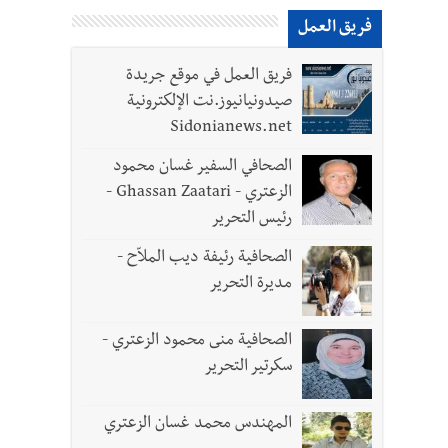
فريق العمل
فريق العمل في موقع جريدة
صيدونيانيوز.نت الإلكترونية
Sidonianews.net
الصحافي السفير غسان محمود
الزعتري - Ghassan Zaatari -
رئيس التحرير
الصحافية رئيفة ديب الملاّح -
مديرة التحرير
الصحافية منى محمود الزعتري -
سكرتير التحرير
المهندس محمد غسان الزعتري