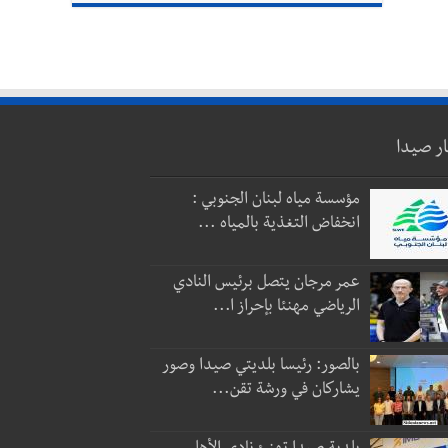
ار صيدا
مؤسسة مياه لبنان الجنوبي :
انخفاض التغذية بالمياه ...
عمر مرجان يتصل برئيس النادي
الرياضي مهنئا بإحراز ا...
بالصور: رئيسا بلديتي صيدا وصور
يشاركان في ورشة تقن...