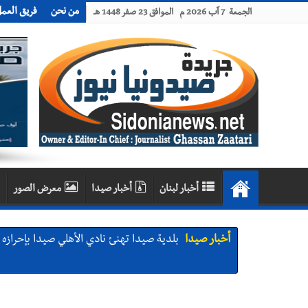
من نحن
فريق العم
الجمعة 7 آب 2026 م الموافق 23 صفر 1448 هـ
أخبار لبنان
أخبار صيدا
معرض الصور
أخبار صيدا
بلدية صيدا تهنئ نادي الأهلي صيدا بإحرازه بطو
أخبار صيدا
بالصور: رئيسا بلديتي صيدا وصور يشاركان ف