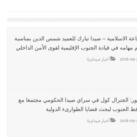
 بإحراز البطولة
 بالمياه في صيدا نتيجة الانقطاع المتكرر لخط الخدمات الكهربائي
اعة الاسلامية – صيدا تبارك للعميد شمس الدين بمناسبة
 مهامه في قيادة الجنوب الإقليمية لقوى الأمن الداخلي
قائد القوة المشتركة الألمانية اللواء Alexander Sollfrank على ضرورة تعزيز التعاون بين الجيشَين
2018-09-
أخبار صيداوية
تها الموسمية
نان؟
ور: الجنرال كول في سراي صيدا الحكومي مجتمعا مع
ظ الجنوب لبحث قضايا الطوارىء الدولية
2018-09-
أخبار صيداوية