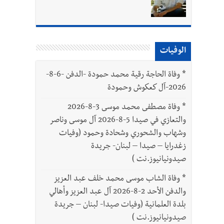
بتور : 112 شهيداً شُيّعوا في غزة بعد أن بقوا تحت الأنقاض منذ عام 2023: أيُعقل أن يبقى الشعب الفلسطيني يعيش كل هذا الألم؟ وإلى متى
الوفيات
*
وفاة الحاجة رقية محمد حمودة -الدفن -6-8-
2026-آل كعكوش وحمودة
*
وفاة مصطفى محمد موسى 3-8-2026
والتعازي في صيدا 5-8-2026 آل موسى وناصر
وشهاب والشحوري وشحادة وحمود (وفيات
زغدرايا – صيدا – لبنان- جريدة
صيدونيانيوز.نت )
*
وفاة الشاب موسى محمد خلف عبد العزيز
والدفن الأحد 2-8-2026 آل عبد العزيز وأهالي
بلدة العلمانية (وفيات صيدا- لبنان – جريدة
صيدونيانيوز.نت )