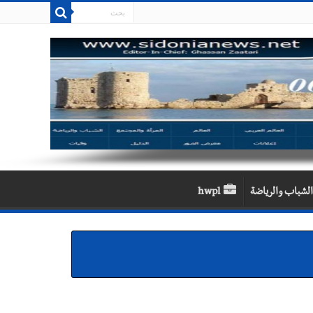
الشباب والرياضة
hwpl