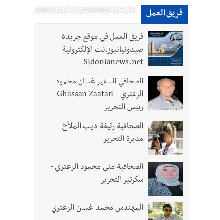
فريق العمل
بنان يحتاج الى مسارات وطنية مستقلة عن المحاور
فريق العمل في موقع جريدة
صيدونيانيوز.نت الإلكترونية
Sidonianews.net
الصحافي السفير غسان محمود
الزعتري - Ghassan Zaatari -
رئيس التحرير
الصحافية رئيفة ديب الملاّح -
مديرة التحرير
الصحافية منى محمود الزعتري -
سكرتير التحرير
المهندس محمد غسان الزعتري