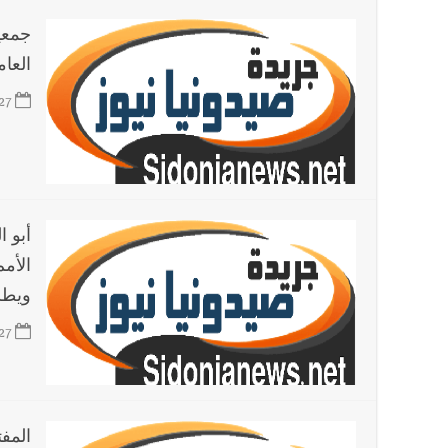
جمعي
العا
27
أبو 
الأم
ويطل
27
المف