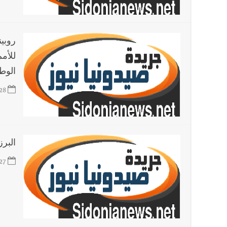
أخبار لبنان
جنبلاط: هل أصبحت السلطة اللبنانية تنفذ أوا
روبي
للأمم
أخبار العالم
الرئيس الأميركي ترامب يحذّر إيران من ضربة
الوط
28
البر
27