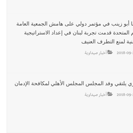
مر رام الله؟
نا أبو زينب في مؤتمر دولي على هامش الجمعية العامة
 المتحدة قدمت تجربة لبنان في إعداد الاستراتيجية
 قوية... وإعلام إيراني: الاتّفاق مع عُمان مؤجّل ما دامت التهديدات مستمر
نية لمنع التطرف العنيف
2018-09-
أخبار صيداوية
زي يلتقي وفد المجلس المجلس الأهلي لمكافحة الإدمان
2018-09-
أخبار صيداوية