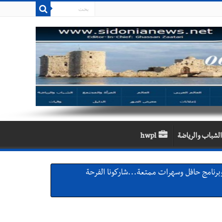
الشباب والرياضة
hwpl