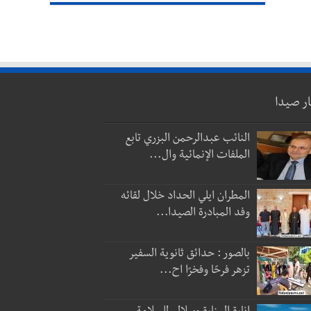
ار صيدا
النائب عبدالرحمن البزري تابع
الملفات الإنمائية وال...
المطران ايلي الحداد خلال لقائه
وفد المبادرة الصيدا...
بالصور : حدائق ثانوية السفير
تزهر فرحًا وفخرًا اح...