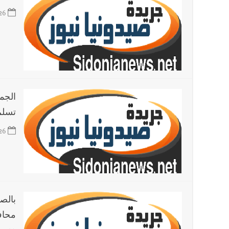
26
الجم
تسلم
26
بالص
محاف