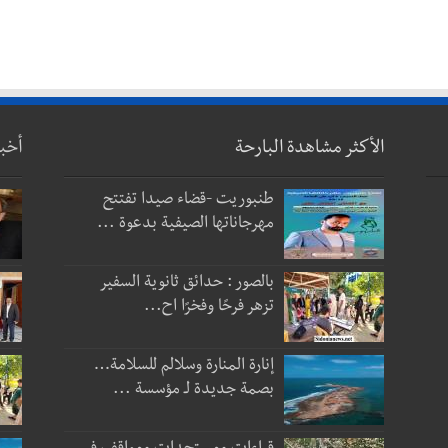
الأكثر مشاهدة البارحة
أخب
طنبوريت -قضاء صيدا تفتتح
مهرجاناتها الصيفية بدعوة ...
بالصور : حدائق ثانوية السفير
تزهر فرحًا وفخرًا اح...
إنارة المنارة وسلالم للسلامة…
بصمة جديدة لـ مؤسسة ...