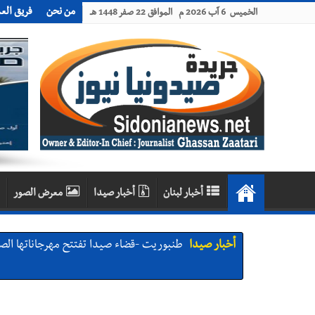
من نحن
فريق الع
الخميس 6 آب 2026 م الموافق 22 صفر 1448 هـ
أخبار لبنان
أخبار صيدا
معرض الصور
أخبار صيدا
طنبوريت -قضاء صيدا تفتتح مهرجاناتها الصيفية بدعوة من بلديتها الخميس ٦-٨-٢٠٢٦ مع الفن
أخبار صيدا
نادي أشمون الرياضي - صيدا يُحلّق إلى التصف