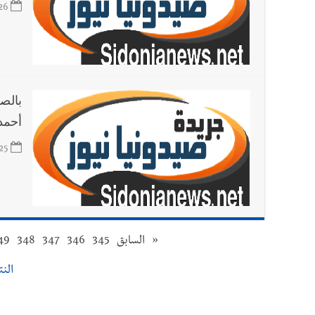
26
بالصو
أحمد
25
«
السابق
345
346
347
348
49
النتا