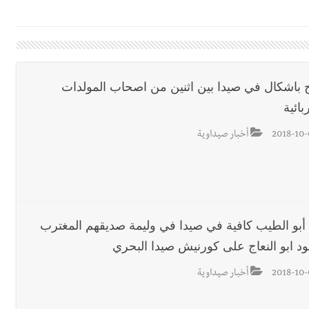
راح قانون كان قدمه بعنوان قيم العدالة في تجريم العنصرية الصهيونية : ل
 لـ مؤسسة مرجان في زيرة صيدا
 باشكال في صيدا بين اثنين من اصحاب المولدات
بائية
ا احتفالًا بتخرّج أطفال الروضة الثالثة
2018-10-
أخبار صيداوية
ل طيران غير منفجرة من مخلفات العدوان الإسرائيلي
 أبو الطيب كافية في صيدا في وليمة صديقهم المغترب
د ابو النعاج على كورنيش صيدا البحري
رارة جبلا وداخلا
2018-10-
أخبار صيداوية
ين وضبط كميات من المخدّرات