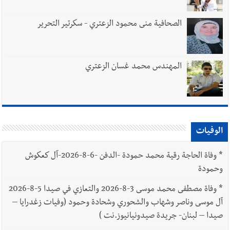
الصحافية منى محمود الزعتري - سكرتير التحرير
المهندس محمد غسان الزعتري
الوفيات
*
وفاة الحاجة رقية محمد حمودة -الدفن -6-8-2026-آل كعكوش
وحمودة
*
وفاة مصطفى محمد موسى 3-8-2026 والتعازي في صيدا 5-8-2026
آل موسى وناصر وشهاب والشحوري وشحادة وحمود (وفيات زغدرايا –
صيدا – لبنان- جريدة صيدونيانيوز.نت )