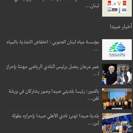
لبنان...
أخبار صيدا
مؤسسة مياه لبنان الجنوبي : انخفاض التغذية بالمياه
...
عمر مرجان يتصل برئيس النادي الرياضي مهنئا بإحراز
ا...
بالصور: رئيسا بلديتي صيدا وصور يشاركان في ورشة
تقن...
بلدية صيدا تهنئ نادي الأهلي صيدا بإحرازه بطولة
لبن...