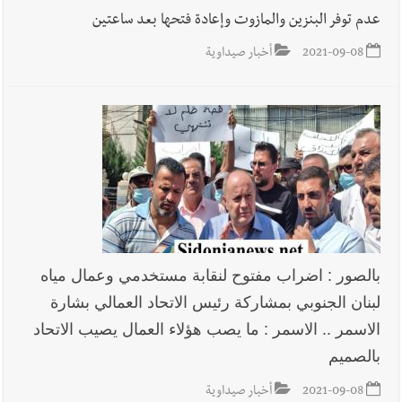
فكيف أقرّت الزيادة؟
عدم توفر البنزين والمازوت وإعادة فتحها بعد ساعتين
2021-09-08
أخبار صيداوية
أخبار لبنان
مواجهة مؤجّلة لنزاع طويل
العالم العربي
رجل الاعمال الاماراتي خلف الحبتور : 112 شهيداً
شُيّعوا في ‫غزة‬ بعد أن بقوا تحت الأنقاض منذ عام 2023: أيُعقل أن
يبقى الشعب الفلسطيني يعيش كل هذا الألم؟ وإلى متى تستمر هذه
بالصور : اضراب مفتوح لنقابة مستخدمي وعمال مياه
المعاناة التي تمزق القلوب والضمائر؟
لبنان الجنوبي بمشاركة رئيس الاتحاد العمالي بشارة
الاسمر .. الاسمر : ما يصب هؤلاء العمال يصيب الاتحاد
بالصميم
2021-09-08
أخبار صيداوية