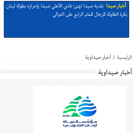
أخبار صيدا
بلدية صيدا تهنئ نادي الأهلي صيدا بإحرازه بطولة لبنان
بكرة الطاولة للرجال للعام الرابع على التوالي
أخبار صيدا
بالصور: رئيسا بلديتي صيدا وصور يشاركان في ورشة
تقنية حول الحد من النفايات البحرية وشباك الصيد المهملة
الرئيسية
/
أخبار صيداوية
أخبار صيداوية
أخبار صيدا
عمر مرجان يتصل برئيس النادي الرياضي مهنئا بإحراز
البطولة
أخبار صيدا
مؤسسة مياه لبنان الجنوبي : انخفاض التغذية بالمياه
في صيدا نتيجة الانقطاع المتكرر لخط الخدمات الكهربائي