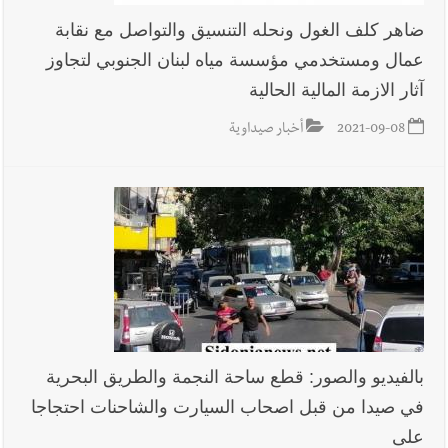
ضاهر كلف الغول ونحله التنسيق والتواصل مع نقابة
عمال ومستخدمي مؤسسة مياه لبنان الجنوبي لتجاوز
أخبار لبنان
بالصور : قائد الجيش اللبناني العماد رودولف هيكل شدد
آثار الازمة المالية الحالية
خلال استقباله قائد القوة المشتركة الألمانية اللواء Alexander
Sollfrank على ضرورة تعزيز التعاون بين الجيشَين
2021-09-08
أخبار صيداوية
أخبار لبنان
الطقس غدا صيفي معتاد والحرارة ضمن معدلاتها
الموسمية
أخبار لبنان
إنفجار مرفأ أم إنفجار دولة؟... كيف نحمي لبنان؟
بالفيديو والصور: قطع ساحة النجمة والطريق البحرية
في صيدا من قبل اصحاب السيارت والشاحنات احتجاجا
أخبار لبنان
راتب النائب من 3 آلاف إلى 5 آلاف دولار شهرياً...
على