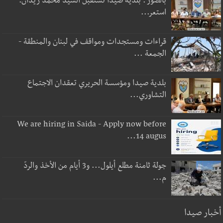
بالصور : بلدية صيدا تستقبل السيد محمد زيدان:
استعر...
قراءات ومستجدات ومواقف في لبنان والمنطقة -
الجمعة ...
بلدية صيدا ومؤسسة الحريري تعقدان الاجتماع
التشاوري...
We are hiring in Saida - Apply now before
14 augus...
جولة ثامنة مطلع أيلول... و3 أيام من الأخذ والردّ
م...
أخبار صيدا