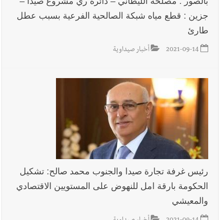
بالصور : مصلحة الليطاني – دائرة ري مشروع صيدا –
أخبار لبنان
خرق إسرائيلي في زوطر الغربية وساتر ترابي قبالة آخر
جزين : قطع مياه شبكة الصالحية الفرعية بسبب عطل
نقطة للجيش اللبناني
طارئ
2021-09-14
أخبار صيداوية
أخبار لبنان
روابط القطاع العام : إضراب الاثنين احتجاجا على
تقسيط المفعول الرجعي
أخبار لبنان
خلفيات توقيف السفير الفلسطيني السابق أشرف دبور:
تداخل السياسة بالقضاء ولبنان قد يسلّمه إلى السلطة
أخبار لبنان
حراك ديبلوماسي للتجديد لـ اليونيفيل .. مسؤول غربي
يُحذّر من الفراغ !
رئيس غرفة تجارة صيدا والجنوب محمد صالح: تشكيل
الحكومة بارقة امل للنهوض على المستويين الاقتصادي
أخبار لبنان
ليلة سقوط رياض سلامة... هل ننتظر الحقيقة؟
والمعيشي