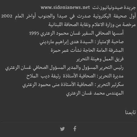
جريدة صيدونيانيوز.نت www.sidonianews.net
أول صحيفة اليكترونية صدرت في صيدا والجنوب أواخر العام 2002
مرخصة من وزارة الاعلام ونقابة الصحافة اللبنانية
أسسها الصحافي السفير غسان محمود الزعتري 1995
صاحبة الإمتياز : السيدة هدى إبراهيم مارديني
المشرفة العامة الحاجة نشأت عمر حمزة
فريق العمل وهيئة التحرير
رئيس التحرير المسؤول والمدير المسؤول الصحافي غسان الزعتري
مديرة التحرير: الصحافية الأستاذة رئيفة ديب الملاح
سكرتير التحرير : الصحافية الأستاذة منى محمود الزعتري
المهندس محمد غسان الزعتري
تابعنا