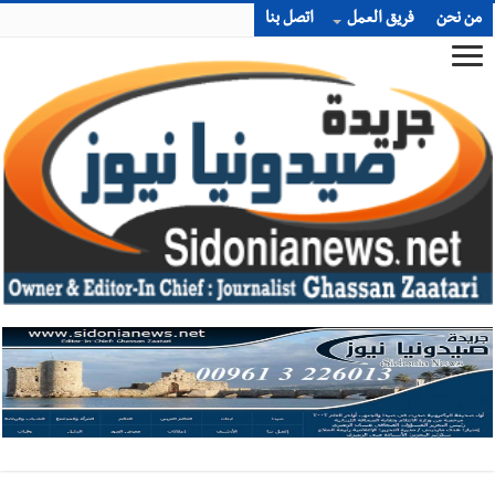
من نحن
فريق العمل
اتصل بنا
أخبار صيدا
بالصور : غسان سركيس يرعى تخرّج فوج الفكر والإبداع