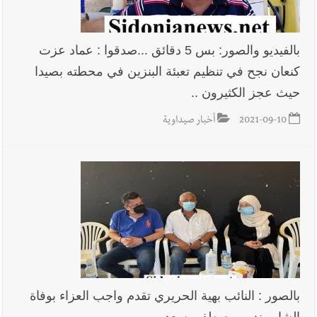
بالفيديو والصور: بس 5 دقائق ...صدقوا : عماد عزت
كنعان نجح في تنظيم تعبئة البنزين في محطته بصيدا
حيث عجز الكثيرون ..
2021-09-10
أخبار صيداوية
بالصور : النائب بهية الحريري تقدم واجب العزاء بوفاة
الشاب نديم مصطفى سعد