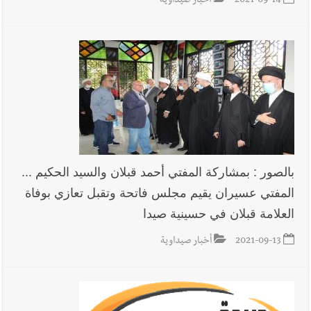
2021-09-14
أخبار صيداوية
أخبار صيدا
بالصور : غسان سركيس يرعى تخرّج فوج الفكر والإبداع
في ثانوية السفير : تعلّمت منكم حب الوطن والتمسك بالأرض ...
والجنوب هو عزة وكرامة لبنان
بالصور : بمشاركة المفتي أحمد قبلان والسيد الحكيم ...
المفتي عسيران يقيم مجلس فاتحة وتقبل تعازي بوفاة
العلامة قبلان في حسينية صيدا
2021-09-13
أخبار صيداوية