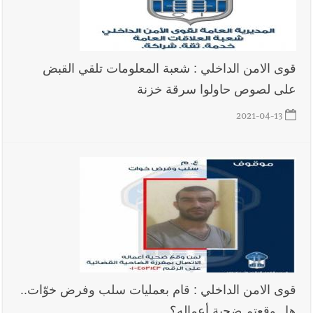
قوى الامن الداخلي : شعبة المعلومات تلقي القبض
على لصوص حاولوا سرقة خزنة
2021-04-13
قوى الامن الداخلي : قام بعمليات سلب وفرض خوّات..
هل وقعتم ضحية أعماله؟