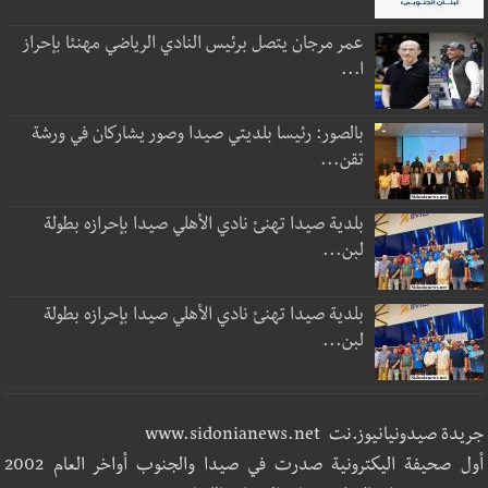
عمر مرجان يتصل برئيس النادي الرياضي مهنئا بإحراز
ا...
بالصور: رئيسا بلديتي صيدا وصور يشاركان في ورشة
تقن...
بلدية صيدا تهنئ نادي الأهلي صيدا بإحرازه بطولة
لبن...
بلدية صيدا تهنئ نادي الأهلي صيدا بإحرازه بطولة
لبن...
جريدة صيدونيانيوز.نت www.sidonianews.net
أول صحيفة اليكترونية صدرت في صيدا والجنوب أواخر العام 2002