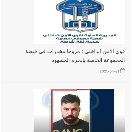
8-2026
أخبار لبنان
مقدمات نشرات الأخبار المسائية في لبنان ليوم
الخميس 6-8-2026
قوى الامن الداخلي : مروجا مخدرات في قبضة
المجموعة الخاصة بالجرم المشهود
العالم العربي
رجل الاعمال الاماراتي خلف الحبتور : 112 شهيداً
2021-04-21
شُيّعوا في ‫غزة‬ بعد أن بقوا تحت الأنقاض منذ عام 2023: أيُعقل أن
يبقى الشعب الفلسطيني يعيش كل هذا الألم؟ وإلى متى تستمر هذه
المعاناة التي تمزق القلوب والضمائر؟
أخبار صيدا
بلدية صيدا تهنئ نادي الأهلي صيدا بإحرازه بطولة لبنان
بكرة الطاولة للرجال للعام الرابع على التوالي