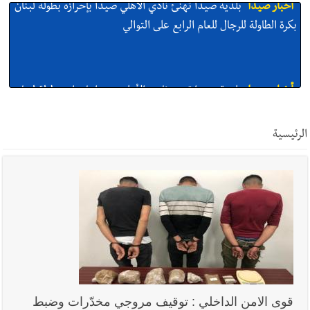
أخبار صيدا
بلدية صيدا تهنئ نادي الأهلي صيدا بإحرازه بطولة لبنان
بكرة الطاولة للرجال للعام الرابع على التوالي
أخبار صيدا
بالصور: رئيسا بلديتي صيدا وصور يشاركان في ورشة
تقنية حول الحد من النفايات البحرية وشباك الصيد المهملة
الرئيسية
أخبار صيدا
عمر مرجان يتصل برئيس النادي الرياضي مهنئا بإحراز
البطولة
أخبار صيدا
مؤسسة مياه لبنان الجنوبي : انخفاض التغذية بالمياه
في صيدا نتيجة الانقطاع المتكرر لخط الخدمات الكهربائي
قوى الامن الداخلي : توقيف مروجي مخدّرات وضبط