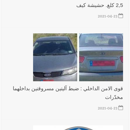
2,5 كلغ. حشيشة كيف
2021-04-23
أخبار لبنان
الزعتر الجنوبي يقاوم الحروب : تراثٌ الأجداد تصونه
الأرض وتُهدده الحرب؟ | علي شعيتو إبن بلدة الطيري ووعده بالعودة
لزراعة الزعتر بعدما أبعده القصف الإسرائيلي عن أرضه
أخبار لبنان
قراءات ومستجدات ومواقف في لبنان والمنطقة -
الجمعة 7-8-2026: مفاوضات متعثّرة في روما؟ | عون: علينا
الاستمرار بمسار التفاوض؟ واشنطن لتل أبيب: الحزب لم يخرق؟ |
فضيحة نقص السلاح تكبر؟ إيران - عمان : اتفاق هرمز على السكة ؟
قوى الامن الداخلي : ضبط آليتين مسروقتين بداخلهما
أخبار لبنان
مفكرة النشاطات الرسمية المقررة في لبنان ليوم الجمعة
7-8-2026
مخدّرات ‏
2021-04-23
أخبار لبنان
أسرار الصحف المحلية الصادرة في لبنان ليوم الجمعة 7-