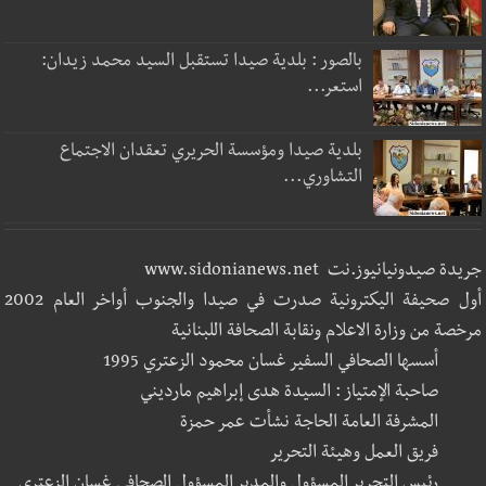
بالصور : بلدية صيدا تستقبل السيد محمد زيدان:
استعر...
بلدية صيدا ومؤسسة الحريري تعقدان الاجتماع
التشاوري...
جريدة صيدونيانيوز.نت www.sidonianews.net
أول صحيفة اليكترونية صدرت في صيدا والجنوب أواخر العام 2002
مرخصة من وزارة الاعلام ونقابة الصحافة اللبنانية
أسسها الصحافي السفير غسان محمود الزعتري 1995
صاحبة الإمتياز : السيدة هدى إبراهيم مارديني
المشرفة العامة الحاجة نشأت عمر حمزة
فريق العمل وهيئة التحرير
رئيس التحرير المسؤول والمدير المسؤول الصحافي غسان الزعتري