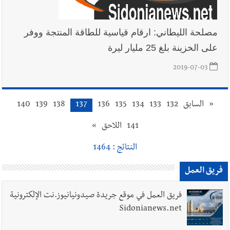
مصلحة الليطاني: ارقام قياسية للطاقة المنتجة ووفر
على الخزينة بلغ 25 مليار ليرة
2019-07-03
«
السابق
132
133
134
135
136
137
138
139
140
141
اللاحق
»
النتائج : 1464
فريق العمل
فريق العمل في موقع جريدة صيدونيانيوز.نت الإلكترونية
Sidonianews.net