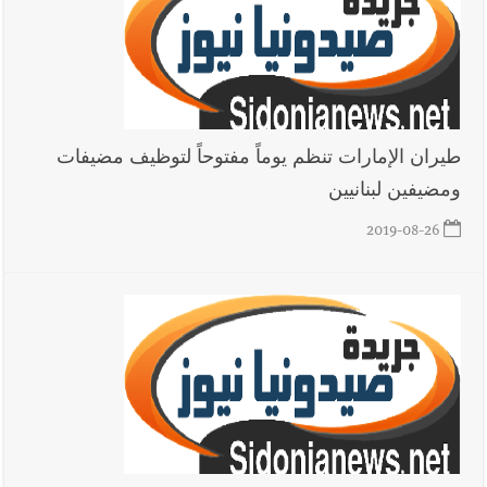
أخبار لبنان
هكذا خبأت إسرائيل شيطان التفاصيل !
طيران الإمارات تنظم يوماً مفتوحاً لتوظيف مضيفات
ومضيفين لبنانيين
2019-08-26
أخبار لبنان
بالتفاصيل : جلسة لمجلس الوزراء في قصر بعبدا الوقائع
والمقررات : تعيينات ورد 4 قوانين وزيادات الغلاء| الرئيس عون
شدد على تفهم ترامب واردوغان لوضع لبنان وكشف عن مؤتمر
اقتصادي يتم العمل عليه في واشنطن