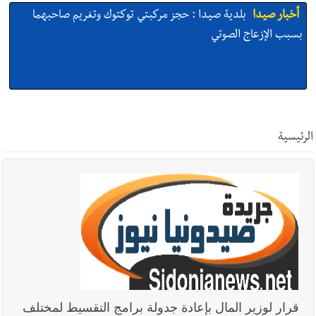
أخبار صيدا
بلدية صيدا : حجز مركبتي توكتوك وتغريم صاحبهما
بسبب الإزعاج الصوتي
أخبار صيدا
We are hiring in Saida - Apply now before 14
august ...مطلوب موظفة للعمل في الأكاديمية الدولية لبناء
الرئيسية
القدرات -صيدا
أخبار صيدا
بلدية صيدا ومؤسسة الحريري تعقدان الاجتماع
التشاوري الأول للمرصد الحضري
أخبار صيدا
بالصور : بلدية صيدا تستقبل السيد محمد زيدان:
استعراض شامل لمشاريع وتأكيدٌ على حماية القيمة التراثية للمدينة
قرار لوزير المال بإعادة جدولة برامج التقسيط لمختلف
القديمة