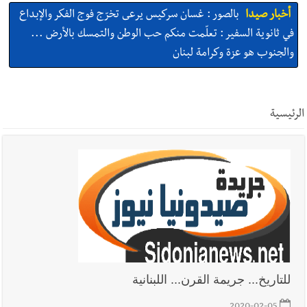
أخبار صيدا
بالصور : غسان سركيس يرعى تخرّج فوج الفكر والإبداع
في ثانوية السفير : تعلّمت منكم حب الوطن والتمسك بالأرض ...
والجنوب هو عزة وكرامة لبنان
أخبار صيدا
المهندس محمد زهير السعودي يستقبل المختارين
بعاصيري والبيلاني
الرئيسية
أخبار لبنان
مقدمات نشرات الأخبار المسائية في لبنان ليوم السبت
8-8-2026
أخبار لبنان
خرق إسرائيلي في زوطر الغربية وساتر ترابي قبالة آخر
نقطة للجيش اللبناني
أخبار لبنان
روابط القطاع العام : إضراب الاثنين احتجاجا على
للتاريخ... جريمة القرن... اللبنانية
تقسيط المفعول الرجعي