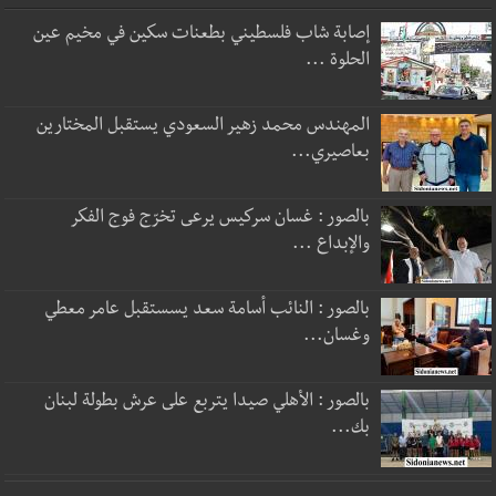
إصابة شاب فلسطيني بطعنات سكين في مخيم عين
الحلوة ...
المهندس محمد زهير السعودي يستقبل المختارين
بعاصيري...
بالصور : غسان سركيس يرعى تخرّج فوج الفكر
والإبداع ...
بالصور : النائب أسامة سعد يسستقبل عامر معطي
وغسان...
بالصور : الأهلي صيدا يتربع على عرش بطولة لبنان
بك...