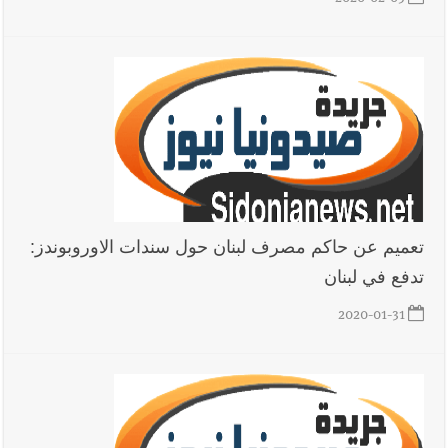
2020-02-05
أخبار لبنان
خلفيات توقيف السفير الفلسطيني السابق أشرف دبور:
تداخل السياسة بالقضاء ولبنان قد يسلّمه إلى السلطة
أخبار لبنان
حراك ديبلوماسي للتجديد لـ اليونيفيل .. مسؤول غربي
يُحذّر من الفراغ !
أخبار صيدا
إصابة شاب فلسطيني بطعنات سكين في مخيم عين
تعميم عن حاكم مصرف لبنان حول سندات الاوروبوندز:
الحلوة - في منطقة صيدا وإنقاذه وإتهام إبن عمته ؟
تدفع في لبنان
2020-01-31