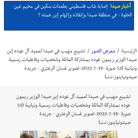
أخبار صيدا
بالصور : غسان سركيس يرعى تخرّج فوج الفكر والإبداع
في ثانوية السفير : تعلّمت منكم حب الوطن والتمسك بالأرض ...
والجنوب هو عزة وكرامة لبنان
أخبار صيدا
المهندس محمد زهير السعودي يستقبل المختارين
بعاصيري والبيلاني
الرئيسية
/
معرض الصور
/
تشييع مهيب في صيدا لعميد آل عوده إبن
صيدا الوزير ريمون عوده بمشاركة العائلة وشخصيات وفاعليات رسمية
أخبار لبنان
مقدمات نشرات الأخبار المسائية في لبنان ليوم السبت
ونيابية (52 صورة -19-7-2022-تصوير غسان الزعتري - جريدة
8-8-2026
صيدونياينوز.نت)
أخبار لبنان
خرق إسرائيلي في زوطر الغربية وساتر ترابي قبالة آخر
تشييع مهيب في صيدا لعميد آل عوده إبن صيدا الوزير ريمون
نقطة للجيش اللبناني
عوده بمشاركة العائلة وشخصيات وفاعليات رسمية ونيابية (52
صورة -19-7-2022-تصوير غسان الزعتري - جريدة
أخبار لبنان
روابط القطاع العام : إضراب الاثنين احتجاجا على
صيدونياينوز.نت)
تقسيط المفعول الرجعي