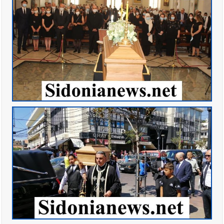
الحلوة - في منطقة صيدا وإنقاذه وإتهام إبن عمته ؟