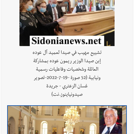
أخبار لبنان
خلفيات توقيف السفير الفلسطيني السابق أشرف دبور:
تداخل السياسة بالقضاء ولبنان قد يسلّمه إلى السلطة
أخبار لبنان
حراك ديبلوماسي للتجديد لـ اليونيفيل .. مسؤول غربي
يُحذّر من الفراغ !
تشييع مهيب في صيدا لعميد آل عوده
إبن صيدا الوزير ريمون عوده بمشاركة
أخبار صيدا
وفد المبادرة الصيداوية لرفع المظلومية زار النائب
العائلة وشخصيات وفاعليات رسمية
الدكتورة غادة أيوب في منزلها
ونيابية (52 صورة -19-7-2022-تصوير
غسان الزعتري - جريدة
صيدونياينوز.نت)
أخبار صيدا
بالصور: لأوّل مرّة ما منكون سوا… معرض أرشيفي خاص
تحية من صيدا إلى الفنان المبدع الراحل زياد الرحباني: |إحتفالية
تكريمية في مركز معروف سعد الثقافي برعاية شركة الروان
أخبار صيدا
إصابة شاب فلسطيني بطعنات سكين في مخيم عين