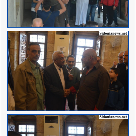
شُيّعوا في ‫غزة‬ بعد أن بقوا تحت الأنقاض منذ عام 2023: أيُعقل أن
يبقى الشعب الفلسطيني يعيش كل هذا الألم؟ وإلى متى تستمر هذه
المعاناة التي تمزق القلوب والضمائر؟
أخبار صيدا
بلدية صيدا تهنئ نادي الأهلي صيدا بإحرازه بطولة لبنان
بكرة الطاولة للرجال للعام الرابع على التوالي
أخبار صيدا
بلدية صيدا تهنئ نادي الأهلي صيدا بإحرازه بطولة لبنان
بكرة الطاولة للرجال للعام الرابع على التوالي
أخبار صيدا
بالصور: رئيسا بلديتي صيدا وصور يشاركان في ورشة
تقنية حول الحد من النفايات البحرية وشباك الصيد المهملة