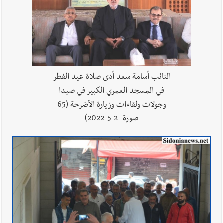
أخبار لبنان
بالصور : قائد الجيش اللبناني العماد رودولف هيكل شدد
خلال استقباله قائد القوة المشتركة الألمانية اللواء Alexander
Sollfrank على ضرورة تعزيز التعاون بين الجيشَين
النائب أسامة سعد أدى صلاة عيد الفطر
في المسجد العمري الكبير في صيدا
أخبار لبنان
الطقس غدا صيفي معتاد والحرارة ضمن معدلاتها
وجولات ولقاءات وزيارة الأضرحة (65
الموسمية
صورة -2-5-2022)
أخبار لبنان
إنفجار مرفأ أم إنفجار دولة؟... كيف نحمي لبنان؟
العالم العربي
رجل الاعمال الاماراتي خلف الحبتور : 112 شهيداً