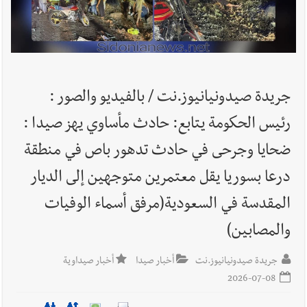
أخبار لبنان
حراك ديبلوماسي للتجديد لـ اليونيفيل .. مسؤول غربي
يُحذّر من الفراغ !
أخبار صيدا
إصابة شاب فلسطيني بطعنات سكين في مخيم عين
جريدة صيدونيانيوز.نت / بالفيديو والصور :
الحلوة - في منطقة صيدا وإنقاذه وإتهام إبن عمته ؟
رئيس الحكومة يتابع: حادث مأساوي يهز صيدا :
ضحايا وجرحى في حادث تدهور باص في منطقة
أخبار صيدا
بالصور : غسان سركيس يرعى تخرّج فوج الفكر والإبداع
درعا بسوريا يقل معتمرين متوجهين إلى الديار
في ثانوية السفير : تعلّمت منكم حب الوطن والتمسك بالأرض ...
والجنوب هو عزة وكرامة لبنان
المقدسة في السعودية(مرفق أسماء الوفيات
والمصابين)
جريدة صيدونيانيوز.نت
أخبار صيدا
أخبار صيداوية
2026-07-08