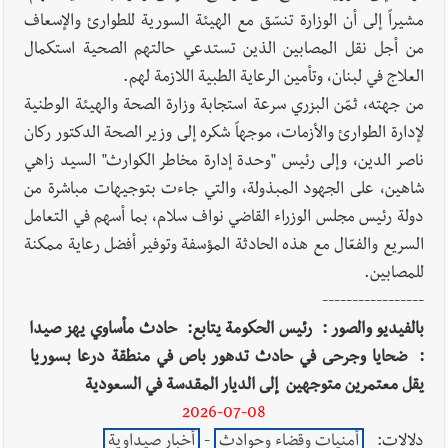
مشيراً إلى أن الوزارة تنسّق مع الهيئة السورية للطوارئ والإسعاف
من أجل نقل المصابين الذين تستدعي حالتهم الصحية استكمال
العلاج في لبنان، وتأمين الرعاية الطبية اللازمة لهم.
من جهته، ثمّن البزري سرعة استجابة وزارة الصحة والهيئة الوطنية
لإدارة الطوارئ والأزمات، موجهاً شكره إلى وزير الصحة الدكتور ركان
ناصر الدين، وإلى رئيس "وحدة إدارة مخاطر الكوارث" السيد زاهي
شاهين، على الجهود المبذولة، والتي جاءت بتوجيهات مباشرة من
دولة رئيس مجلس الوزراء القاضي نواف سلام، بما أسهم في التعامل
السريع والفعّال مع هذه الحادثة المؤسفة وتوفير أفضل رعاية ممكنة
للمصابين.
-----------------
بالفيديو والصور : رئيس الحكومة يتابع: حادث مأساوي يهز صيدا
: ضحايا وجرحى في حادث تدهور باص في منطقة درعا بسوريا
يقل معتمرين متوجهين إلى الديار المقدسة في السعودية
2026-07-08
دلالات:
أمنيات وقضاء وحوادث
-
أخبار صيداوية