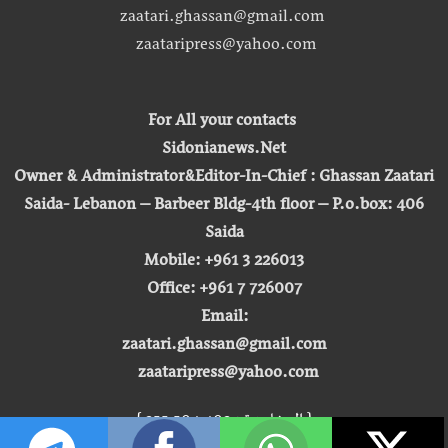
zaatari.ghassan@gmail.com
zaataripress@yahoo.com
For All your contacts
Sidonianews.Net
Owner & Administrator&Editor-In-Chief : Ghassan Zaatari
Saida- Lebanon – Barbeer Bldg-4th floor – P.o.box: 406
Saida
Mobile: +961 3 226013
Office: +961 7 726007
Email:
zaatari.ghassan@gmail.com
zaataripress@yahoo.com
[ المشاهدة : 255,504,402 ]