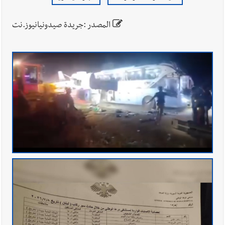
المصدر :جريدة صيدونيانيوز.نت