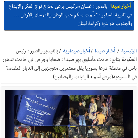
أخبار صيدا
المهندس محمد زهير السعودي يستقبل المختارين
بعاصيري والبيلاني
أخبار لبنان
مقدمات نشرات الأخبار المسائية في لبنان ليوم السبت
8-8-2026
الرئيسية
/
أخبار صيدا
/
أخبار صيداوية
/
بالفيديو والصور : رئيس
الحكومة يتابع: حادث مأساوي يهز صيدا : ضحايا وجرحى في حادث تدهور
أخبار لبنان
خرق إسرائيلي في زوطر الغربية وساتر ترابي قبالة آخر
باص في منطقة درعا بسوريا يقل معتمرين متوجهين إلى الديار المقدسة
نقطة للجيش اللبناني
في السعودية(مرفق أسماء الوفيات والمصابين)
أخبار لبنان
روابط القطاع العام : إضراب الاثنين احتجاجا على
تقسيط المفعول الرجعي
أخبار لبنان
خلفيات توقيف السفير الفلسطيني السابق أشرف دبور:
تداخل السياسة بالقضاء ولبنان قد يسلّمه إلى السلطة