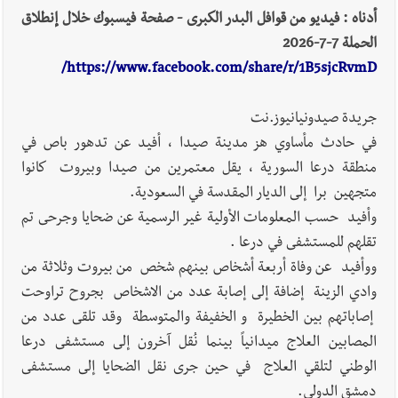
أدناه : فيديو من قوافل البدر الكبرى - صفحة فيسبوك خلال إنطلاق
الحملة 7-7-2026
https://www.facebook.com/share/r/1B5sjcRvmD/
جريدة صيدونيانيوز.نت
في حادث مأساوي هز مدينة صيدا ، أفيد عن تدهور باص في
منطقة درعا السورية ، يقل معتمرين من صيدا وبيروت كانوا
متجهين برا إلى الديار المقدسة في السعودية.
وأفيد حسب المعلومات الأولية غير الرسمية عن ضحايا وجرحى تم
تقلهم للمستشفى في درعا .
ووأفيد عن وفاة أربعة أشخاص بينهم شخص من بيروت وثلاثة من
وادي الزينة إضافة إلى إصابة عدد من الاشخاص بجروح تراوحت
إصاباتهم بين الخطيرة و الخفيفة والمتوسطة وقد تلقى عدد من
المصابين العلاج ميدانياً بينما نُقل آخرون إلى مستشفى درعا
الوطني لتلقي العلاج في حين جرى نقل الضحايا إلى مستشفى
دمشق الدولي.