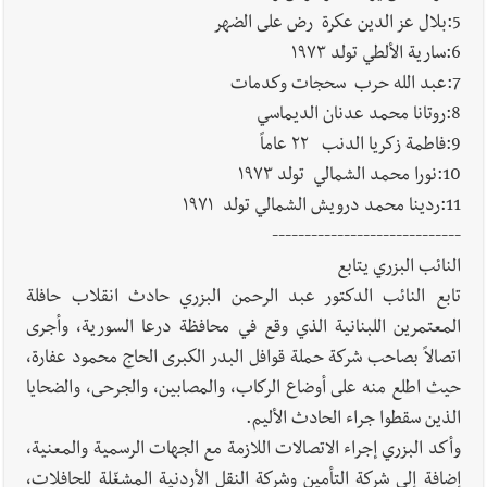
5:بلال عز الدين عكرة رض على الضهر
6:سارية الألطي تولد ١٩٧٣
7:عبد الله حرب سحجات وكدمات
8:روتانا محمد عدنان الديماسي
9:فاطمة زكريا الدنب ٢٢ عاماً
10:نورا محمد الشمالي تولد ١٩٧٣
11:ردينا محمد درويش الشمالي تولد ١٩٧١
-----------------------------
النائب البزري يتابع
تابع النائب الدكتور عبد الرحمن البزري حادث انقلاب حافلة
المعتمرين اللبنانية الذي وقع في محافظة درعا السورية، وأجرى
اتصالاً بصاحب شركة حملة قوافل البدر الكبرى الحاج محمود عفارة،
حيث اطلع منه على أوضاع الركاب، والمصابين، والجرحى، والضحايا
الذين سقطوا جراء الحادث الأليم.
وأكد البزري إجراء الاتصالات اللازمة مع الجهات الرسمية والمعنية،
إضافة إلى شركة التأمين وشركة النقل الأردنية المشغّلة للحافلات،