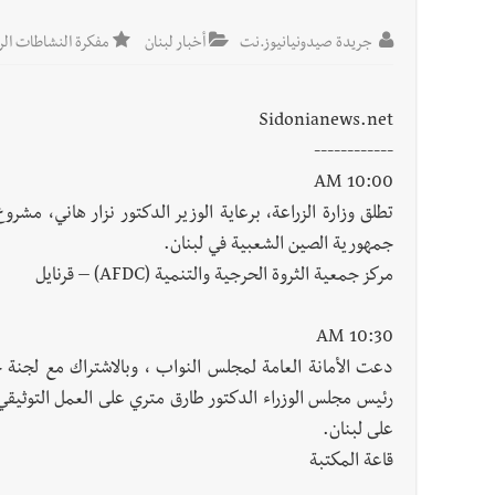
جريدة صيدونيانيوز.نت
أخبار لبنان
مفكرة النشاطات الرسمي
العالم العربي
تستمر هذه المعاناة التي تمزق القلوب والضمائر؟
Sidonianews.net
أخبار صيدا
بلدية صيدا تهنئ نادي الأهلي صيدا بإحرازه بطو
------------
10:00 AM
تطلق وزارة الزراعة، برعاية الوزير الدكتور نزار هاني، مشرو
جمهورية الصين الشعبية في لبنان.
مركز جمعية الثروة الحرجية والتنمية (AFDC) – قرنايل
10:30 AM
دعت الأمانة العامة لمجلس النواب ، وبالاشتراك مع لجنة ح
رئيس مجلس الوزراء الدكتور طارق متري على العمل التوثيقي ل
على لبنان.
قاعة المكتبة