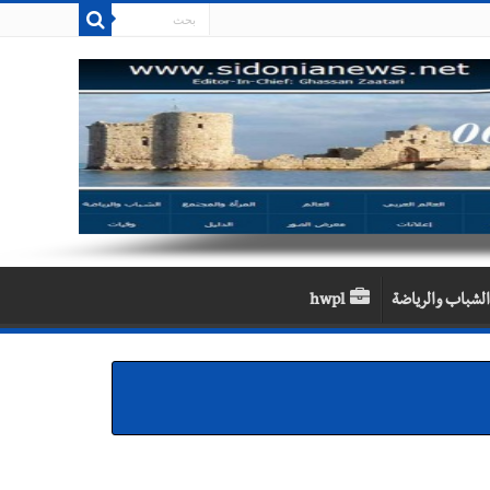
الشباب والرياضة
hwpl