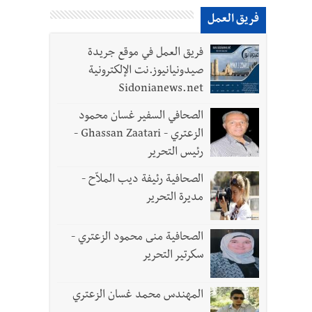
فريق العمل
فريق العمل في موقع جريدة
صيدونيانيوز.نت الإلكترونية
Sidonianews.net
الصحافي السفير غسان محمود
الزعتري - Ghassan Zaatari -
رئيس التحرير
الصحافية رئيفة ديب الملاّح -
مديرة التحرير
 لزراعة الزعتر بعدما أبعده القصف الإسرائيلي عن أرضه
الصحافية منى محمود الزعتري -
رة في روما؟ | عون: علينا الاستمرار بمسار التفاوض؟ واشنطن لتل أبيب: الحزب لم يخرق؟ |
سكرتير التحرير
المهندس محمد غسان الزعتري