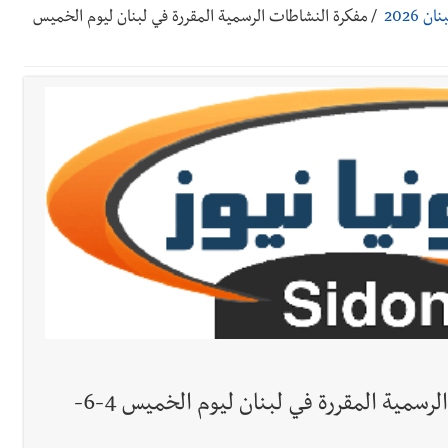
 2026
/
مفكرة النشاطات الرسمية المقررة في لبنان ليوم الخميس
 بإحراز البطولة
 بالمياه في صيدا نتيجة الانقطاع المتكرر لخط الخدمات الكهربائي
د تصونه الأرض وتُهدده الحرب؟ | علي شعيتو إبن بلدة الطيري ووعده بالعودة
قراءات ومستجدات ومواقف في لبنان والمنطقة - الجمعة 7-8-2026: مفاوضات متعثّ
السكة ؟
جريدة صيدونيانيوز.نت / مفكرة النشاطات الرسمية المقررة في لبنان ليوم الخميس 4-6-
معة 7-8-2026