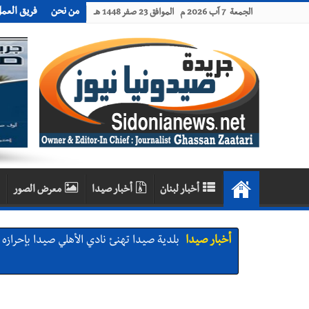
من نحن
فريق العم
الجمعة 7 آب 2026 م الموافق 23 صفر 1448 هـ
أخبار لبنان
أخبار صيدا
معرض الصور
أخبار صيدا
بلدية صيدا تهنئ نادي الأهلي صيدا بإحرازه بطو
أخبار صيدا
بالصور: رئيسا بلديتي صيدا وصور يشاركان ف