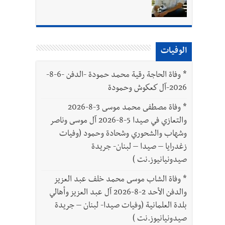
بتور : 112 شهيداً شُيّعوا في غزة بعد أن بقوا تحت الأنقاض منذ عام 2023: أيُعقل أن يبقى الشعب الفلسطيني يعيش كل هذا الألم؟ وإلى متى
الوفيات
*
وفاة الحاجة رقية محمد حمودة -الدفن -6-8-
2026-آل كعكوش وحمودة
*
وفاة مصطفى محمد موسى 3-8-2026
والتعازي في صيدا 5-8-2026 آل موسى وناصر
وشهاب والشحوري وشحادة وحمود (وفيات
زغدرايا – صيدا – لبنان- جريدة
صيدونيانيوز.نت )
*
وفاة الشاب موسى محمد خلف عبد العزيز
والدفن الأحد 2-8-2026 آل عبد العزيز وأهالي
بلدة العلمانية (وفيات صيدا- لبنان – جريدة
صيدونيانيوز.نت )