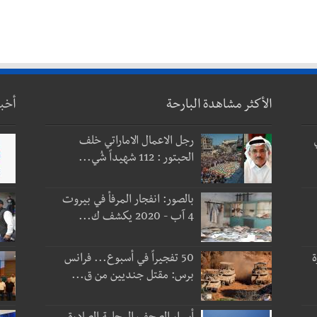
الأكثر مشاهدة البارحة
أخب
رجل الاعمال الاماراتي خلف
الحبتور : 112 شهيداً شُي...
بالصور: انفجار المرفأ في بيروت
4 آب - 2020 يكشف ك...
ة
50 تفجيراً في أسبوع... فرانس
برس: مقتل جنديين من ق...