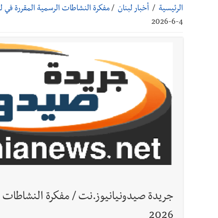
الرئيسية
/
أخبار لبنان
/
مفكرة النشاطات الرسمية المقررة في لبنان
أخبار صيدا
عمر مرجان يتصل برئيس النادي الرياضي مهنئا
4-6-2026
أخبار صيدا
مؤسسة مياه لبنان الجنوبي : انخفاض التغذية
أخبار لبنان
الحزب يلاقي إشارات الشرع
أخبار لبنان
جولة ثامنة مطلع أيلول... و3 أيام من الأخذ والردّ من دون نتائج حاسمة !
أخبار لبنان
الزعتر الجنوبي يقاوم الحروب : تراثٌ الأجدا
أخبار لبنان
فضيحة نقص السلاح تكبر؟ إيران - عمان : اتفاق هرمز على 
أخبار لبنان
مفكرة النشاطات الرسمية المقررة في لبنان ليوم الج
2026