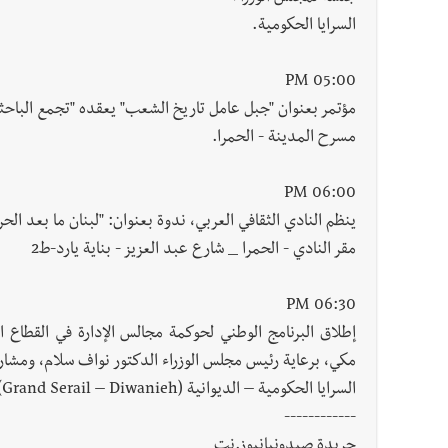
السرايا الحكومية.
05:00 PM
مؤتمر بعنوان "جبل عامل تاريخ الشعب" يعقده "تجمع الباحثا
مسرح المدينة - الحمرا.
06:00 PM
ينظم النادي الثقافي العربي، ندوة بعنوان: "لبنان ما بعد ال
مقر النادي - الحمرا _ شارع عبد العزيز - بناية يارد-ط2
06:30 PM
إطلاق البرنامج الوطني لحوكمة مجالس الإدارة في القطاع ال
مكي، برعاية رئيس مجلس الوزراء الدكتور نواف سلام، ومشارك
السرايا الحكومية – الديوانية (Grand Serail – Diwanieh)
------------
جريدة صيدونيانيوز.نت