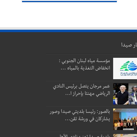
ار صيدا
مؤسسة مياه لبنان الجنوبي :
انخفاض التغذية بالمياه ...
عمر مرجان يتصل برئيس النادي
الرياضي مهنئا بإحراز ا...
بالصور: رئيسا بلديتي صيدا وصور
يشاركان في ورشة تقن...