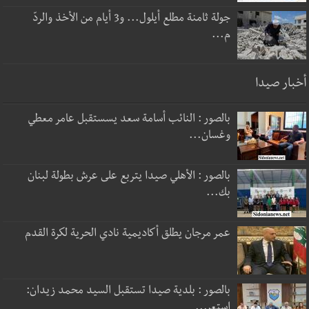
جولة ثامنة مطلع أيلول... و3 أيام من الأخذ والردّ
م...
أخبار صيدا
بالصور : النائب أسامة سعد يسستقبل عامر معطي
وغسان...
بالصور : الأهلي صيدا يتربع على عرش بطولة لبنان
بك...
عمر مرجان يطلق أكاديمية نادي الحرية لكرة القدم
بالصور : بلدية صيدا تستقبل السيد محمد زيدان:
استعر...