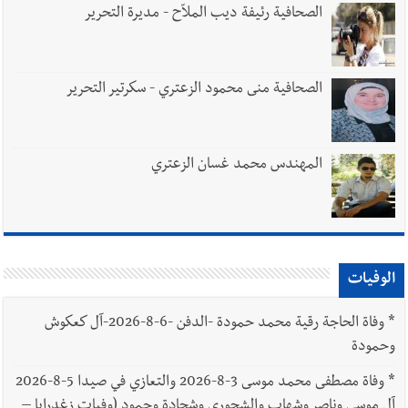
الصحافية رئيفة ديب الملاّح - مديرة التحرير
الصحافية منى محمود الزعتري - سكرتير التحرير
المهندس محمد غسان الزعتري
الوفيات
*
وفاة الحاجة رقية محمد حمودة -الدفن -6-8-2026-آل كعكوش
وحمودة
*
وفاة مصطفى محمد موسى 3-8-2026 والتعازي في صيدا 5-8-2026
آل موسى وناصر وشهاب والشحوري وشحادة وحمود (وفيات زغدرايا –