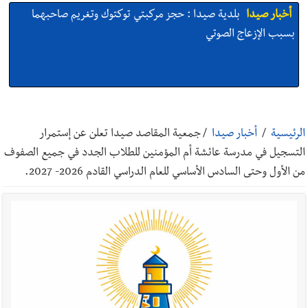
أخبار صيدا
بلدية صيدا : حجز مركبتي توكتوك وتغريم صاحبهما
بسبب الإزعاج الصوتي
أخبار صيدا
We are hiring in Saida - Apply now before 14
august ...مطلوب موظفة للعمل في الأكاديمية الدولية لبناء
الرئيسية
/
أخبار صيدا
/
جمعية المقاصد صيدا تعلن عن إستمرار
القدرات -صيدا
التسجيل في مدرسة عائشة أم المؤمنين للطلاب الجدد في جميع الصفوف
من الأول وحتى السادس الأساسي للعام الدراسي القادم 2026- 2027.
أخبار صيدا
بلدية صيدا ومؤسسة الحريري تعقدان الاجتماع
التشاوري الأول للمرصد الحضري
أخبار صيدا
بالصور : بلدية صيدا تستقبل السيد محمد زيدان:
استعراض شامل لمشاريع وتأكيدٌ على حماية القيمة التراثية للمدينة
القديمة