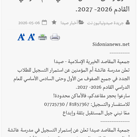
القادم 2026- 2027.
جريدة صيدونيانيوز.نت
أخبار صيدا
2026-05-06
أخبار لبنان
هكذا خبأت إسرائيل شيطان التفاصيل !
Sidonianews.net
-----------
جمعية المقاصد الخيرية الإسلامية - صيدا
أخبار لبنان
بالتفاصيل : جلسة لمجلس الوزراء في قصر بعبدا الوقائع
تعلن مدرسة عائشة أم المؤمنين عن استمرار التسجيل للطلاب
والمقررات : تعيينات ورد 4 قوانين وزيادات الغلاء| الرئيس عون
الجدد في جميع الصفوف من الأول وحتى السادس الأساسي للعام
شدد على تفهم ترامب واردوغان لوضع لبنان وكشف عن مؤتمر
الدراسي القادم 2026- 2027.
اقتصادي يتم العمل عليه في واشنطن
سارعوا بحجز مقاعدكم، فالأماكن محدودة!
للاستفسار والتسجيل: 81857367 / 07725730
معًا نبني جيل المستقبل بثقة وإبداع
----------------
جمعية المقاصد صيدا تعلن عن إستمرار التسجيل في مدرسة عائشة