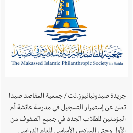
أخبار صيدا
عمر مرجان يطلق أكاديمية نادي الحرية لكرة القدم
أخبار لبنان
حراك ديبلوماسي للتجديد لـ اليونيفيل .. مسؤول غربي
يُحذّر من الفراغ !
أخبار لبنان
ليلة سقوط رياض سلامة... هل ننتظر الحقيقة؟
جريدة صيدونيانيوز.نت / جمعية المقاصد صيدا
تعلن عن إستمرار التسجيل في مدرسة عائشة أم
المؤمنين للطلاب الجدد في جميع الصفوف من
أخبار لبنان
ثقوب في اقتراح قانون الإعلام
الأول وحتى السادس الأساسي للعام الدراسي