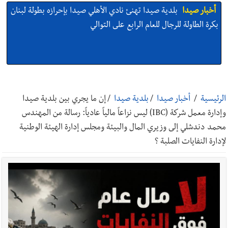
أخبار صيدا
بلدية صيدا تهنئ نادي الأهلي صيدا بإحرازه بطولة لبنان
بكرة الطاولة للرجال للعام الرابع على التوالي
أخبار صيدا
بلدية صيدا تهنئ نادي الأهلي صيدا بإحرازه بطولة لبنان
بكرة الطاولة للرجال للعام الرابع على التوالي
الرئيسية
/
أخبار صيدا
/
بلدية صيدا
/
إن ما يجري بين بلدية صيدا
وإدارة معمل شركة (IBC) ليس نزاعاً مالياً عادياً: رسالة من المهندس
محمد دندشلي إلى وزيري المال والبيئة ومجلس إدارة الهيئة الوطنية
أخبار صيدا
بالصور: رئيسا بلديتي صيدا وصور يشاركان في ورشة
لإدارة النفايات الصلبة ؟
تقنية حول الحد من النفايات البحرية وشباك الصيد المهملة
أخبار صيدا
عمر مرجان يتصل برئيس النادي الرياضي مهنئا بإحراز
البطولة