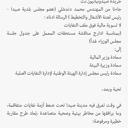
جريدة صيدونيانيوز.نت
أخبار صيدا
بلدية صيدا تهنئ نادي الأهلي صيدا بإحرازه بطولة لبنان
جاءنا من المهندس محمد دندشلي (عضو مجلس بلدية صيدا -
بكرة الطاولة للرجال للعام الرابع على التوالي
رئيس لجنة الأشغال والتخطيط ) الرسالة ادناه :
لا تسوية مالية فوق ملف النفايات
(بمناسبة ادارج مناقشة مستحقات المعمل على جدول جلسة
مجلس الوزراء غداً)
إلى:
سعادة وزير المالية
سعادة وزيرة البيئة
سعادة رئيس مجلس إدارة الهيئة الوطنية لإدارة النفايات الصلبة
تحية وبعد،
في وقت تغرق فيه مدينة صيدا تحت ضغط أزمة نفايات متفاقمة،
وما يرافقها من مخاطر بيئية وصحية متصاعدة ،يُعاد طرح مقاربة
خطيرة ومرفوضة: