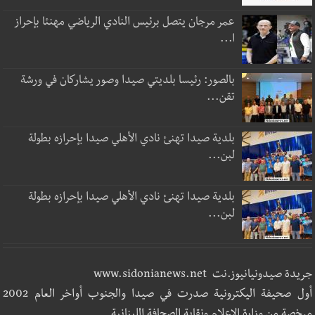
عمر مرجان يتصل برئيس النادي الرياضي مهنئا بإحراز
ا...
بالصور: رئيسا بلديتي صيدا وصور يشاركان في ورشة
تقن...
بلدية صيدا تهنئ نادي الأهلي صيدا بإحرازه بطولة
لبن...
بلدية صيدا تهنئ نادي الأهلي صيدا بإحرازه بطولة
لبن...
جريدة صيدونيانيوز.نت www.sidonianews.net
أول صحيفة اليكترونية صدرت في صيدا والجنوب أواخر العام 2002
مرخصة من وزارة الاعلام ونقابة الصحافة اللبنانية