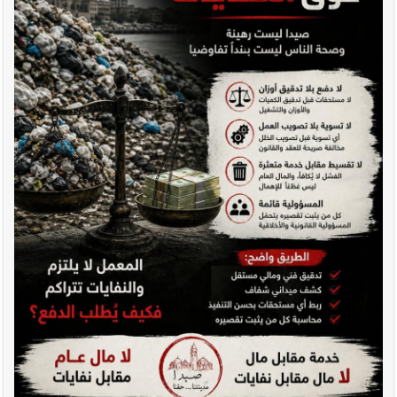
أخبار صيدا
مؤسسة مياه لبنان الجنوبي : انخفاض التغذية بالمياه
في صيدا نتيجة الانقطاع المتكرر لخط الخدمات الكهربائي
أخبار لبنان
قراءات ومستجدات ومواقف في لبنان والمنطقة -
الجمعة 7-8-2026: مفاوضات متعثّرة في روما؟ | عون: علينا
الاستمرار بمسار التفاوض؟ واشنطن لتل أبيب: الحزب لم يخرق؟ |
فضيحة نقص السلاح تكبر؟ إيران - عمان : اتفاق هرمز على السكة ؟
أخبار لبنان
مفكرة النشاطات الرسمية المقررة في لبنان ليوم الجمعة
7-8-2026
أخبار لبنان
أسرار الصحف المحلية الصادرة في لبنان ليوم الجمعة 7-