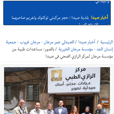
أخبار صيدا
بلدية صيدا : حجز مركبتي توكتوك وتغريم صاحبهما
بسبب الإزعاج الصوتي
أخبار صيدا
We are hiring in Saida - Apply now before 14
august ...مطلوب موظفة للعمل في الأكاديمية الدولية لبناء
الرئيسية
/
أخبار صيدا
/
الصيدلي عمر مرجان - مرجان غروب - جمعية
القدرات -صيدا
إنسان الغد - مؤسسة مرجان الخيرية
/
بالصور: مساعدات طبية من
أخبار صيدا
بلدية صيدا ومؤسسة الحريري تعقدان الاجتماع
مؤسسة مرجان لمركز الرازي الصحي في صيدا
التشاوري الأول للمرصد الحضري
أخبار لبنان
خرق إسرائيلي في زوطر الغربية وساتر ترابي قبالة آخر
نقطة للجيش اللبناني
أخبار لبنان
روابط القطاع العام : إضراب الاثنين احتجاجا على
تقسيط المفعول الرجعي