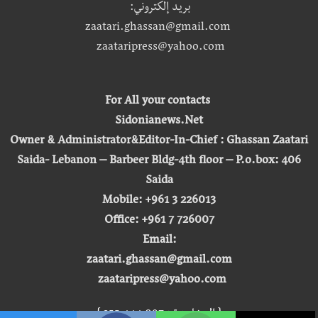
بريد إلكتروني:
zaatari.ghassan@gmail.com
zaataripress@yahoo.com
For All your contacts
Sidonianews.Net
Owner & Administrator&Editor-In-Chief : Ghassan Zaatari
Saida- Lebanon – Barbeer Bldg-4th floor – P.o.box: 406
Saida
Mobile: +961 3 226013
Office: +961 7 726007
Email:
zaatari.ghassan@gmail.com
zaataripress@yahoo.com
[ المشاهدة : 255,444,097 ]