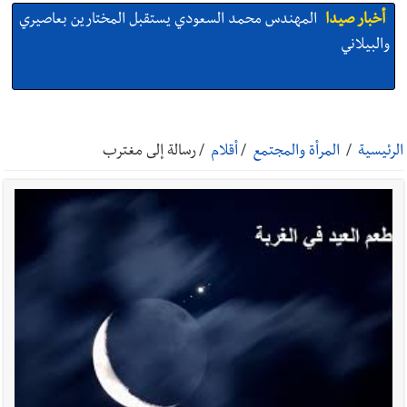
أخبار صيدا
المهندس محمد السعودي يستقبل المختارين بعاصيري
والبيلاني
أخبار صيدا
بلدية صيدا : حجز مركبتي توكتوك وتغريم صاحبهما
بسبب الإزعاج الصوتي
الرئيسية
/
المرأة والمجتمع
/
أقلام
/
رسالة إلى مغترب
أخبار صيدا
We are hiring in Saida - Apply now before 14
august ...مطلوب موظفة للعمل في الأكاديمية الدولية لبناء
القدرات -صيدا
أخبار صيدا
بلدية صيدا ومؤسسة الحريري تعقدان الاجتماع
التشاوري الأول للمرصد الحضري
أخبار لبنان
خرق إسرائيلي في زوطر الغربية وساتر ترابي قبالة آخر
نقطة للجيش اللبناني