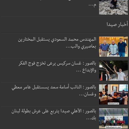
م...
أخبار صيدا
المهندس محمد السعودي يستقبل المختارين
بعاصيري والب...
بالصور : غسان سركيس يرعى تخرّج فوج الفكر
والإبداع ...
بالصور : النائب أسامة سعد يسستقبل عامر معطي
وغسان...
بالصور : الأهلي صيدا يتربع على عرش بطولة لبنان
بك...