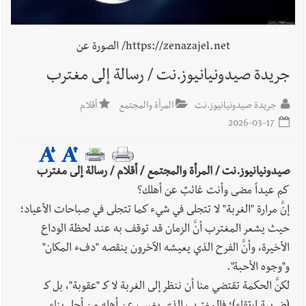
أخبار لبنان
روابط القطاع العام : إضراب الاثنين احتجاجا على
https://zenazajel.net/ الصورة عن
تقسيط المفعول الرجعي
جريدة صيدونيانيوز.نت / رسالة إلى مغترب
أخبار لبنان
خلفيات توقيف السفير الفلسطيني السابق أشرف دبور:
جريدة صيدونيانيوز.نت
المرأة والمجتمع
أقلام
تداخل السياسة بالقضاء ولبنان قد يسلّمه إلى السلطة
2026-03-17
أخبار لبنان
حراك ديبلوماسي للتجديد لـ اليونيفيل .. مسؤول غربي
صيدونيانيوز.نت / المرأة والمجتمع / أقلام / رسالة إلى مغترب
يُحذّر من الفراغ !
كم عيداً مضى وأنت غائبٌ عن أهلك؟
​إنَّ مرارة "الغربة" لا تتجلى في شيء كما تتجلى في صباحات الأعياد؛
أخبار لبنان
ليلة سقوط رياض سلامة... هل ننتظر الحقيقة؟
حيث يشعر المغترب أنَّ الزمان قد توقف به عند لحظة الوداع
الأخيرة، وأنَّ الفرح الذي يعيشه الآخرون ينقصه "دفء المكان"
و"وجوه الأحبة".
أخبار صيدا
بالصور : غسان سركيس يرعى تخرّج فوج الفكر والإبداع
​لكنَّ الحكمة تقتضي منا أن ننظر إلى الغربة لا كـ "عقوبة"، بل كـ