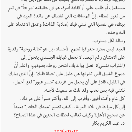
في ثانوية السفير : تعلّمت منكم حب الوطن والتمسك بالأرض ...
(ضريبة ارتقاء)؛ فالمغترب الذي يغيب عن أهله من أجل بناء
والجنوب هو عزة وكرامة لبنان
مستقبل، أو طلب علم، أو كفاية أسرة، هو في حقيقته "مرابطٌ" في ثغرٍ
من ثغور العطاء. إنَّ المسافات التي تفصلك عن مائدة العيد في
بيتك، هي نفسها التي تبني فيك (صلابة الذات) وعمق الاعتماد على
الله وحده.
​رسالة لكل مغترب:
العيد ليس مجرد جغرافيا تجمع الأجساد، بل هو "حالة روحية" وقدرة
على الامتنان رغم البعد. لا تجعل غيابك الجسدي يتحول إلى
(اغتراب نفسي)؛ اتصل بوالديك، اشحن روحك بصوتهم، واعلم أنَّ
دموع الشوق التي تذرفها هي دليل على "حياة قلبك". إنَّ الذي يبارك
في القليل، قادرٌ على أن يجعل من غربتك "جسر عبور" لغدٍ أجمل،
تلتقي فيه بمن تحب وقد نلتَ ما سعيتَ لأجله.
​كل عام وأنت أقوى، وأقرب إلى الله، وأكثر صبراً على مرادك.
​إلى كل مرابط في بلاد الغربة.. كيف تصنع "عيدك الخاص" بعيداً
عن ضجيج الأهل؟ وكيف تغالب لحظات الحنين في هذا الصباح؟
د. عبد الكريم بكار