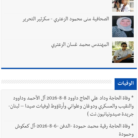
الصحافية منى محمود الزعتري - سكرتير التحرير
المهندس محمد غسان الزعتري
الوفيات
*
وفاة الحاجة وداد علي الحاج داوود 8-8-2026 آل الأحمد وداوود
والنقيب والعسكري ودوغان وعلواني وأرناؤوط (وفيات صيدا – لبنان-
جريدة صيدونيانيوز.نت )
*
وفاة الحاجة رقية محمد حمودة -الدفن -6-8-2026-آل كعكوش
وحمودة