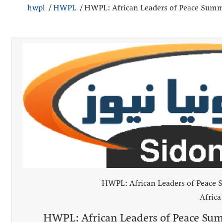
hwpl
/
HWPL
/
HWPL: African Leaders of Peace Summi
ي ورشة تقنية حول الحد من النفايات البحرية وشباك الصيد المهملة
 بإحراز البطولة
 بالمياه في صيدا نتيجة الانقطاع المتكرر لخط الخدمات الكهربائي
د تصونه الأرض وتُهدده الحرب؟ | علي شعيتو إبن بلدة الطيري ووعده بالعودة
قراءات ومستجدات ومواقف في لبنان والمنطقة - الجمعة 7-8-2026: مفاوضات متعثّ
السكة ؟
معة 7-8-2026
HWPL: African Leaders of Peace 
Africa
 7-8-2026
 / HWPL: African Leaders of Peace Summit Achieving