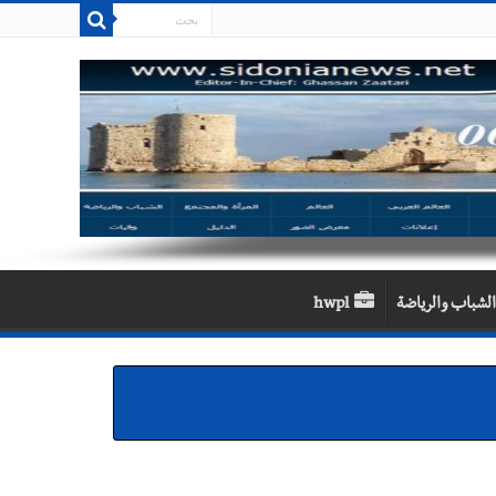
الشباب والرياضة
hwpl