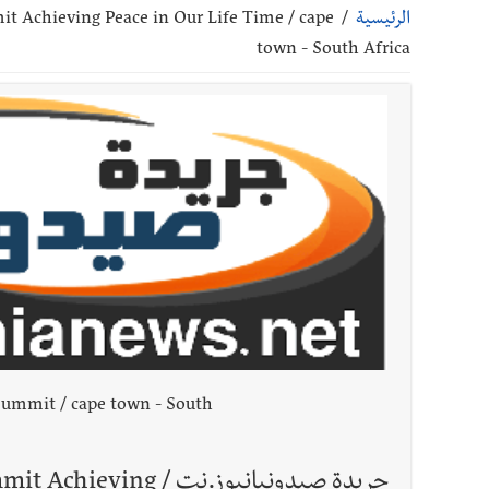
الرئيسية
/
t Achieving Peace in Our Life Time / cape
أخبار صيدا
بالصور: رئيسا بلديتي صيدا وصور يشاركان ف
town - South Africa
أخبار صيدا
عمر مرجان يتصل برئيس النادي الرياضي مهنئا
أخبار صيدا
مؤسسة مياه لبنان الجنوبي : انخفاض التغذية
أخبار لبنان
الزعتر الجنوبي يقاوم الحروب : تراثٌ الأجدا
أخبار لبنان
فضيحة نقص السلاح تكبر؟ إيران - عمان : اتفاق هرمز على 
أخبار لبنان
مفكرة النشاطات الرسمية المقررة في لبنان ليوم الج
Summit / cape town - South
أخبار لبنان
أسرار الصحف المحلية الصادرة في لبنان ليوم الجمعة
جريدة صيدونيانيوز.نت