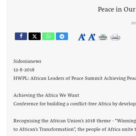
Peace in Our
خميس 6-8-2026
رجل الاعمال الاماراتي خلف الح‫‬
Sidonianews
12-8-2018
HWPL: African Leaders of Peace Summit Achieving Peace
Achieving the Africa We Want
Conference for building a conflict-free Africa by develo
Recognising the African Union’s 2018 theme - “Winning 
to African’s Transformation”, the people of Africa unite 