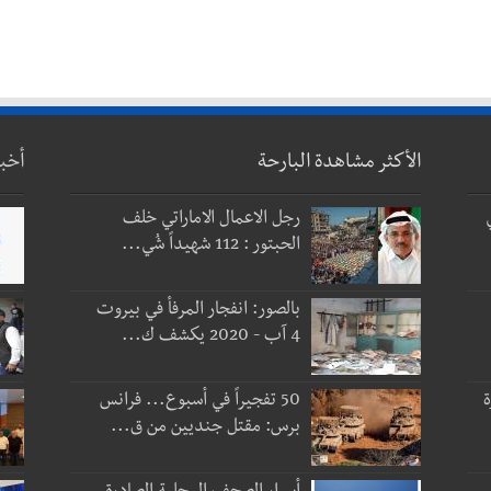
الأكثر مشاهدة البارحة
أخب
رجل الاعمال الاماراتي خلف
الحبتور : 112 شهيداً شُي...
بالصور: انفجار المرفأ في بيروت
4 آب - 2020 يكشف ك...
ة
50 تفجيراً في أسبوع... فرانس
برس: مقتل جنديين من ق...