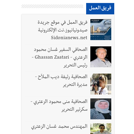
فريق العمل
فريق العمل في موقع جريدة
صيدونيانيوز.نت الإلكترونية
Sidonianews.net
الصحافي السفير غسان محمود
الزعتري - Ghassan Zaatari -
رئيس التحرير
 لزراعة الزعتر بعدما أبعده القصف الإسرائيلي عن أرضه
الصحافية رئيفة ديب الملاّح -
مديرة التحرير
رة في روما؟ | عون: علينا الاستمرار بمسار التفاوض؟ واشنطن لتل أبيب: الحزب لم يخرق؟ |
الصحافية منى محمود الزعتري -
سكرتير التحرير
المهندس محمد غسان الزعتري