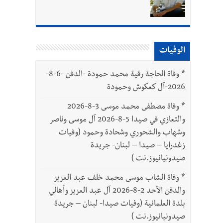
الوفيات
بتور : 112 شهيداً شُيّعوا في غزة بعد أن بقوا تحت الأنقاض منذ عام 2023: أيُعقل أن يبقى الشعب الفلسطيني يعيش كل هذا الألم؟ وإلى متى
*
وفاة الحاجة رقية محمد حمودة -الدفن -6-8-
2026-آل كعكوش وحمودة
*
وفاة مصطفى محمد موسى 3-8-2026
والتعازي في صيدا 5-8-2026 آل موسى وناصر
وشهاب والشحوري وشحادة وحمود (وفيات
زغدرايا – صيدا – لبنان- جريدة
صيدونيانيوز.نت )
*
وفاة الشاب موسى محمد خلف عبد العزيز
والدفن الأحد 2-8-2026 آل عبد العزيز وأهالي
بلدة العلمانية (وفيات صيدا- لبنان – جريدة
صيدونيانيوز.نت )