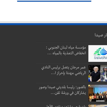
ار صيدا
مؤسسة مياه لبنان الجنوبي :
انخفاض التغذية بالمياه ...
عمر مرجان يتصل برئيس النادي
الرياضي مهنئا بإحراز ا...
بالصور: رئيسا بلديتي صيدا وصور
يشاركان في ورشة تقن...